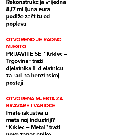
Rekonstrukcija vrijedna
8,17 milijuna eura
podiže zaštitu od
poplava
OTVORENO JE RADNO
MJESTO
PRIJAVITE SE: “Krklec –
Trgovina“ traži
djelatnika ili djelatnicu
za rad na benzinskoj
postaji
OTVORENA MJESTA ZA
BRAVARE I VARIOCE
Imate iskustva u
metalnoj industriji?
“Krklec – Metal” traži
nove zaposlenike