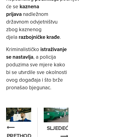
će se
kaznena
prijava
nadležnom
državnom odvjetništvu
zbog kaznenog
djela
razbojničke krađe
.
Kriminalističko
istraživanje
se nastavlja
, a policija
poduzima sve mjere kako
bi se utvrdile sve okolnosti
ovog događaja i što brže
pronašao bjegunac.
⟵
SLJEDEĆE
PRETHODNO
⟶