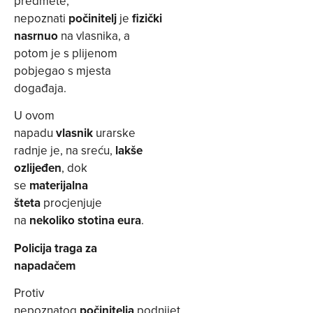
predmete,
nepoznati
počinitelj
je
fizički
nasrnuo
na vlasnika, a
potom je s plijenom
pobjegao s mjesta
događaja.
U ovom
napadu
vlasnik
urarske
radnje je, na sreću,
lakše
ozlijeđen
, dok
se
materijalna
šteta
procjenjuje
na
nekoliko stotina eura
.
Policija traga za
napadačem
Protiv
nepoznatog
počinitelja
podnijet