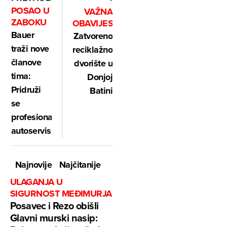
POSAO U
VAŽNA
ZABOKU
OBAVIJEST
Bauer
Zatvoreno
traži nove
reciklažno
članove
dvorište u
tima:
Donjoj
Pridruži
Batini
se
profesionalnom
autoservisu
Najnovije
Najčitanije
ULAGANJA U
SIGURNOST MEĐIMURJA
Posavec i Rezo obišli
Glavni murski nasip: