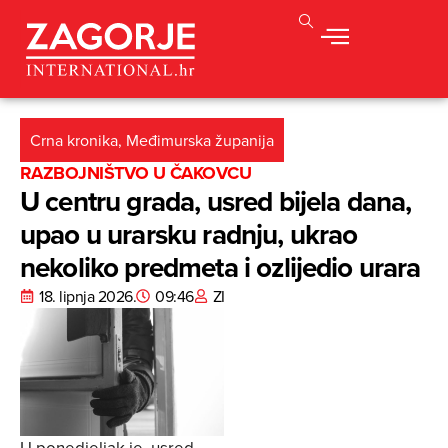
Crna kronika
,
Međimurska županija
RAZBOJNIŠTVO U ČAKOVCU
U centru grada, usred bijela dana,
upao u urarsku radnju, ukrao
nekoliko predmeta i ozlijedio urara
18. lipnja 2026.
09:46
ZI
U ponedjeljak je, usred