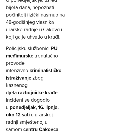
bijela dana, nepoznati
počinitelj fizički nasrnuo na
48-godišnjeg vlasnika
urarske radnje u Čakovcu
koji ga je uhvatio u krađi.
Policijsku službenici
PU
međimurske
trenutačno
provode
intenzivno
kriminalističko
istraživanje
zbog
kaznenog
djela
razbojničke krađe
.
Incident se dogodio
u
ponedjeljak, 16. lipnja,
oko 12 sati
u urarskoj
radnji smještenoj u
samom
centru Čakovca
.