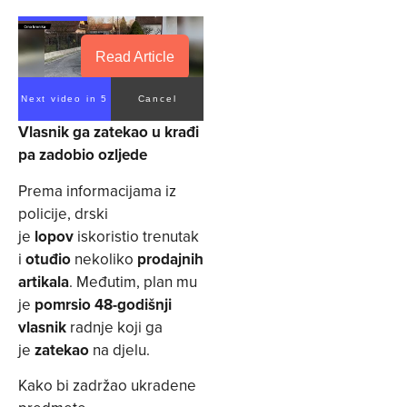
Read Article
Next video in 5
Cancel
Vlasnik ga zatekao u krađi
pa zadobio ozljede
Prema informacijama iz
policije, drski
je
lopov
iskoristio trenutak
i
otuđio
nekoliko
prodajnih
artikala
. Međutim, plan mu
je
pomrsio 48-godišnji
vlasnik
radnje koji ga
je
zatekao
na djelu.
Kako bi zadržao ukradene