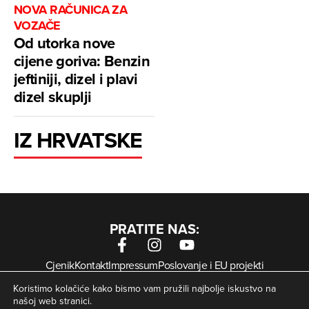
NOVA RAČUNICA ZA
VOZAČE
Od utorka nove
cijene goriva: Benzin
jeftiniji, dizel i plavi
dizel skuplji
IZ HRVATSKE
PRATITE NAS:
Cjenik
Kontakt
Impressum
Poslovanje i EU projekti
Arhiva digitalnih novina
Uvjeti korištenja
Zaštita privatnosti
Koristimo kolačiće kako bismo vam pružili najbolje iskustvo na
Kolačići
našoj web stranici.