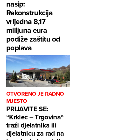
nasip:
Rekonstrukcija
vrijedna 8,17
milijuna eura
podiže zaštitu od
poplava
OTVORENO JE RADNO
MJESTO
PRIJAVITE SE:
“Krklec – Trgovina“
traži djelatnika ili
djelatnicu za rad na