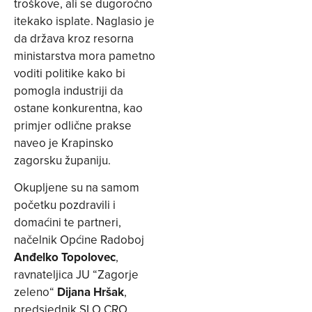
troškove, ali se dugoročno
itekako isplate. Naglasio je
da država kroz resorna
ministarstva mora pametno
voditi politike kako bi
pomogla industriji da
ostane konkurentna, kao
primjer odlične prakse
naveo je Krapinsko
zagorsku županiju.
Okupljene su na samom
početku pozdravili i
domaćini te partneri,
načelnik Općine Radoboj
Anđelko Topolovec
,
ravnateljica JU “Zagorje
zeleno“
Dijana Hršak
,
predsjednik SLO CRO