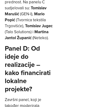
prednost. Na panelu C
sudjelovali su:
Tomislav
Marušić
(GEN-I),
Mario
Popić
(Tvornica tekstila
Trgovišće),
Tomislav Jugec
(Talo Solutions) i
Martina
Jantol Županić
(Neteko).
Panel D: Od
ideje do
realizacije –
kako financirati
lokalne
projekte?
Završni panel, koji je
također moderirala