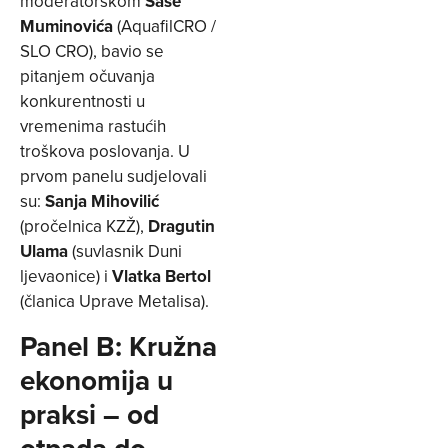
moderatorskom
Saše
Muminovića
(AquafilCRO /
SLO CRO), bavio se
pitanjem očuvanja
konkurentnosti u
vremenima rastućih
troškova poslovanja. U
prvom panelu sudjelovali
su:
Sanja Mihovilić
(pročelnica KZŽ),
Dragutin
Ulama
(suvlasnik Duni
ljevaonice) i
Vlatka Bertol
(članica Uprave Metalisa).
Panel B: Kružna
ekonomija u
praksi – od
otpada do