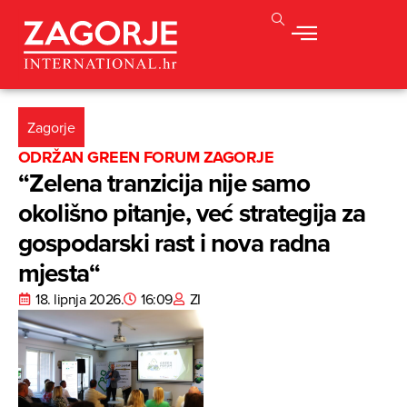
Zagorje
ODRŽAN GREEN FORUM ZAGORJE
“Zelena tranzicija nije samo
okolišno pitanje, već strategija za
gospodarski rast i nova radna
mjesta“
18. lipnja 2026.
16:09
ZI