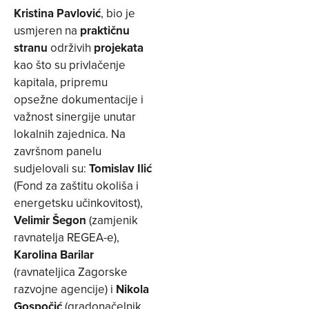
Kristina Pavlović
, bio je
usmjeren na
praktičnu
stranu
održivih
projekata
kao što su privlačenje
kapitala, pripremu
opsežne dokumentacije i
važnost sinergije unutar
lokalnih zajednica. Na
završnom panelu
sudjelovali su:
Tomislav Ilić
(Fond za zaštitu okoliša i
energetsku učinkovitost),
Velimir Šegon
(zamjenik
ravnatelja REGEA-e),
Karolina Barilar
(ravnateljica Zagorske
razvojne agencije) i
Nikola
Gospočić
(gradonačelnik