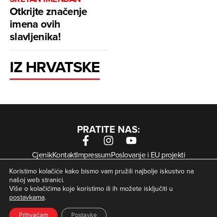
Otkrijte značenje
imena ovih
slavljenika!
IZ HRVATSKE
PRATITE NAS:
Cjenik
Kontakt
Impressum
Poslovanje i EU projekti
Arhiva digitalnih novina
Uvjeti korištenja
Zaštita privatnosti
Koristimo kolačiće kako bismo vam pružili najbolje iskustvo na
Kolačići
našoj web stranici.
Više o kolačićima koje koristimo ili ih možete isključiti u
postavkama
.
© Zagorje International – Sva prava pridržana | Developed
krMedia
by
Prihvaćam
Postavke