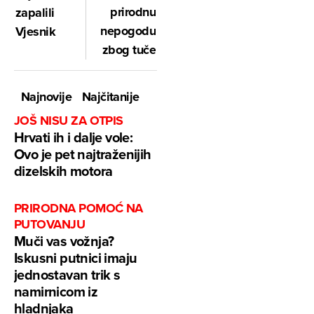
prirodnu
zapalili
nepogodu
Vjesnik
zbog tuče
Najnovije
Najčitanije
JOŠ NISU ZA OTPIS
Hrvati ih i dalje vole:
Ovo je pet najtraženijih
dizelskih motora
PRIRODNA POMOĆ NA
PUTOVANJU
Muči vas vožnja?
Iskusni putnici imaju
jednostavan trik s
namirnicom iz
hladnjaka