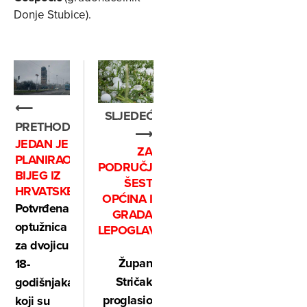
Donje Stubice).
⟵
SLJEDEĆE
PRETHODNO
⟶
JEDAN JE
ZA
PLANIRAO
PODRUČJE
BIJEG IZ
ŠEST
HRVATSKE?
OPĆINA I
Potvrđena
GRADA
optužnica
LEPOGLAVE
za dvojicu
Župan
18-
Stričak
godišnjaka
proglasio
koji su