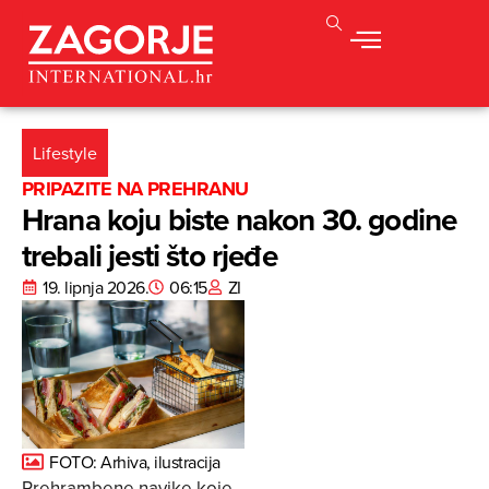
Lifestyle
PRIPAZITE NA PREHRANU
Hrana koju biste nakon 30. godine
trebali jesti što rjeđe
19. lipnja 2026.
06:15
ZI
FOTO: Arhiva, ilustracija
Prehrambene navike koje