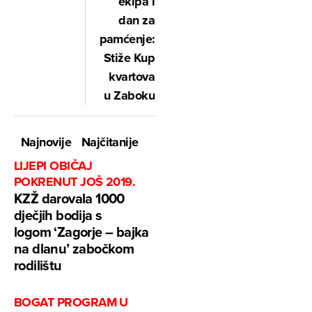
ekipa i
dan za
pamćenje:
Stiže Kup
kvartova
u Zaboku
Najnovije
Najčitanije
LIJEPI OBIČAJ
POKRENUT JOŠ 2019.
KZŽ darovala 1000
dječjih bodija s
logom ‘Zagorje – bajka
na dlanu’ zabočkom
rodilištu
BOGAT PROGRAM U