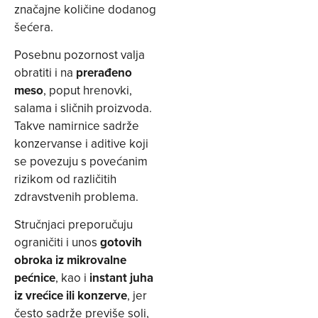
značajne količine dodanog
šećera.
Posebnu pozornost valja
obratiti i na
prerađeno
meso
, poput hrenovki,
salama i sličnih proizvoda.
Takve namirnice sadrže
konzervanse i aditive koji
se povezuju s povećanim
rizikom od različitih
zdravstvenih problema.
Stručnjaci preporučuju
ograničiti i unos
gotovih
obroka iz mikrovalne
pećnice
, kao i
instant juha
iz vrećice ili konzerve
, jer
često sadrže previše soli,