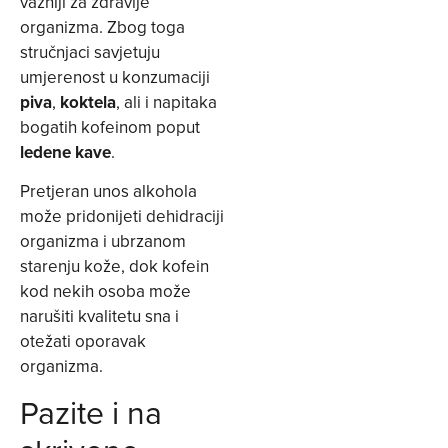
važniji za zdravlje
organizma. Zbog toga
stručnjaci savjetuju
umjerenost u konzumaciji
piva
,
koktela
, ali i napitaka
bogatih kofeinom poput
ledene kave
.
Pretjeran unos alkohola
može pridonijeti dehidraciji
organizma i ubrzanom
starenju kože, dok kofein
kod nekih osoba može
narušiti kvalitetu sna i
otežati oporavak
organizma.
Pazite i na