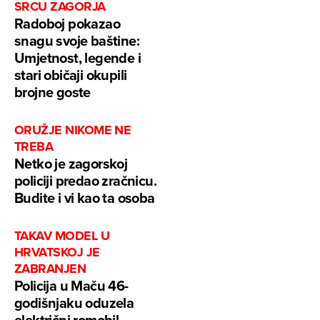
SRCU ZAGORJA
Radoboj pokazao
snagu svoje baštine:
Umjetnost, legende i
stari običaji okupili
brojne goste
ORUŽJE NIKOME NE
TREBA
Netko je zagorskoj
policiji predao zračnicu.
Budite i vi kao ta osoba
TAKAV MODEL U
HRVATSKOJ JE
ZABRANJEN
Policija u Maču 46-
godišnjaku oduzela
električni romobil