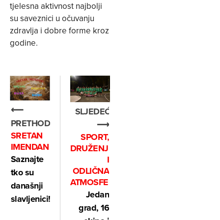
tjelesna aktivnost najbolji
su saveznici u očuvanju
zdravlja i dobre forme kroz
godine.
⟵
SLJEDEĆE
PRETHODNO
⟶
SRETAN
SPORT,
IMENDAN
DRUŽENJE
Saznajte
I
ODLIČNA
tko su
ATMOSFERA
današnji
Jedan
slavljenici!
grad, 16