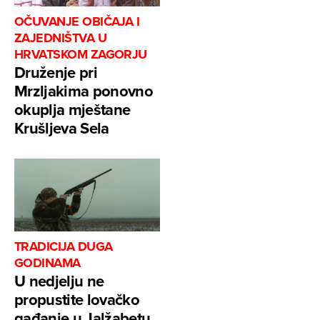
OČUVANJE OBIČAJA I
ZAJEDNIŠTVA U
HRVATSKOM ZAGORJU
Druženje pri
Mrzljakima ponovno
okuplja mještane
Krušljeva Sela
TRADICIJA DUGA
GODINAMA
U nedjelju ne
propustite lovačko
gađanje u Jalžabetu,