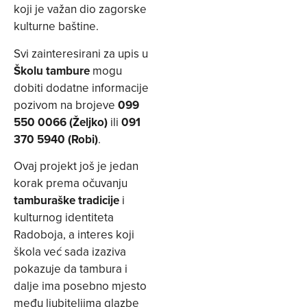
koji je važan dio zagorske
kulturne baštine.
Svi zainteresirani za upis u
Školu tambure
mogu
dobiti dodatne informacije
pozivom na brojeve
099
550 0066 (Željko)
ili
091
370 5940 (Robi)
.
Ovaj projekt još je jedan
korak prema očuvanju
tamburaške tradicije
i
kulturnog identiteta
Radoboja, a interes koji
škola već sada izaziva
pokazuje da tambura i
dalje ima posebno mjesto
među ljubiteljima glazbe