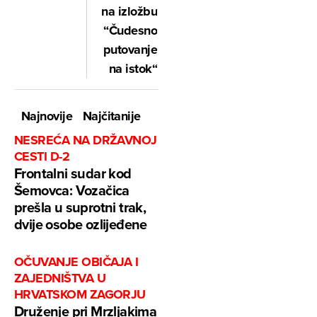
na izložbu
“Čudesno
putovanje
na istok“
Najnovije
Najčitanije
NESREĆA NA DRŽAVNOJ
CESTI D-2
Frontalni sudar kod
Šemovca: Vozačica
prešla u suprotni trak,
dvije osobe ozlijeđene
OČUVANJE OBIČAJA I
ZAJEDNIŠTVA U
HRVATSKOM ZAGORJU
Druženje pri Mrzljakima