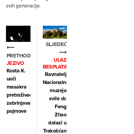
svih generacija.
SLJEDEĆE
⟵
⟶
PRETHODNO
ULAZ
JEZIVO
BESPLATAN
Kosta K.
Ravnatelj
uoči
Nacionalnog
masakra
muzeja
pretraživao
svile dr.
zabrinjavajuće
Feng
pojmove
Zhao
dolazi u
Trakošćan