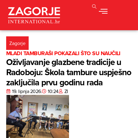
Zagorje
MLADI TAMBURAŠI POKAZALI ŠTO SU NAUČILI
Oživljavanje glazbene tradicije u
Radoboju: Škola tambure uspješno
zaključila prvu godinu rada
19. lipnja 2026.
10:24
ZI