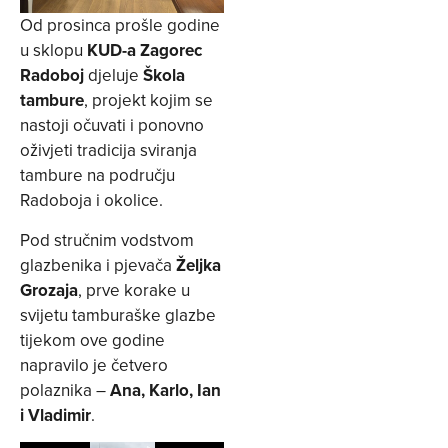
Od prosinca prošle godine
u sklopu
KUD-a Zagorec
Radoboj
djeluje
Škola
tambure
, projekt kojim se
nastoji očuvati i ponovno
oživjeti tradicija sviranja
tambure na području
Radoboja i okolice.
Pod stručnim vodstvom
glazbenika i pjevača
Željka
Grozaja
, prve korake u
svijetu tamburaške glazbe
tijekom ove godine
napravilo je četvero
polaznika –
Ana, Karlo, Ian
i Vladimir
.