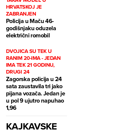
TAKAV MODEL U
HRVATSKOJ JE
ZABRANJEN
Policija u Maču 46-
godišnjaku oduzela
električni romobil
DVOJICA SU TEK U
RANIM 20-IMA - JEDAN
IMA TEK 21 GODINU,
DRUGI 24
Zagorska policija u 24
sata zaustavila tri jako
pijana vozača. Jedan je
u pol 9 ujutro napuhao
1,96
KAJKAVSKE