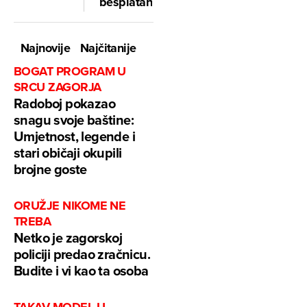
besplatan
Najnovije
Najčitanije
BOGAT PROGRAM U
SRCU ZAGORJA
Radoboj pokazao
snagu svoje baštine:
Umjetnost, legende i
stari običaji okupili
brojne goste
ORUŽJE NIKOME NE
TREBA
Netko je zagorskoj
policiji predao zračnicu.
Budite i vi kao ta osoba