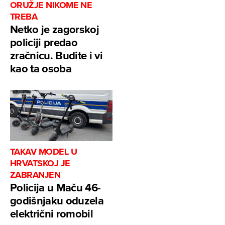
ORUŽJE NIKOME NE
TREBA
Netko je zagorskoj
policiji predao
zračnicu. Budite i vi
kao ta osoba
TAKAV MODEL U
HRVATSKOJ JE
ZABRANJEN
Policija u Maču 46-
godišnjaku oduzela
električni romobil