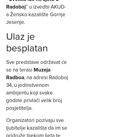
Radoboj
” u izvedbi AKUD-
a Žensko kazalište Gornje
Jesenje.
Ulaz je
besplatan
Sve predstave održavat će
se na terasi
Muzeja
Radboa
, na adresi Radoboj
34, u jedinstvenom
ambijentu koji svake
godine privlači velik broj
posjetitelja.
Organizatori pozivaju sve
ljubitelje kazališta da im se
pridruže tijekom ljeta te