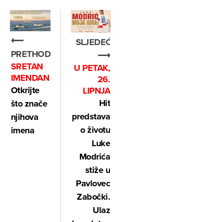
⟵
SLJEDEĆE
PRETHODNO
⟶
SRETAN
U PETAK,
IMENDAN
26.
Otkrijte
LIPNJA
Hit
što znače
predstava
njihova
o životu
imena
Luke
Modrića
stiže u
Pavlovec
Zabočki.
Ulaz