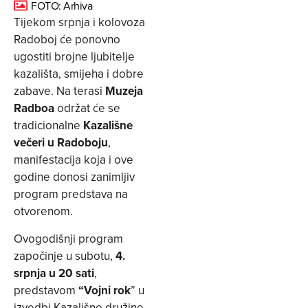
FOTO: Arhiva
Tijekom srpnja i kolovoza
Radoboj će ponovno
ugostiti brojne ljubitelje
kazališta, smijeha i dobre
zabave. Na terasi
Muzeja
Radboa
održat će se
tradicionalne
Kazališne
večeri u Radoboju
,
manifestacija koja i ove
godine donosi zanimljiv
program predstava na
otvorenom.
Ovogodišnji program
započinje u subotu,
4.
srpnja u 20 sati
,
predstavom
“Vojni rok
” u
izvedbi Kazališne družine