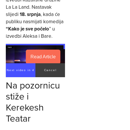
La La Land. Nastavak
slijedi
18. srpnja
, kada će
publiku nasmijati komedija
“Kako je sve počelo
” u
izvedbi Aleksa i Bare.
Read Article
Next video in 4
Cancel
Na pozornicu
stiže i
Kerekesh
Teatar