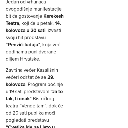
Jedan od vrhunaca
ovogodišnje manifestacije
bit će gostovanje
Kerekesh
Teatra
, koji će u petak,
14.
kolovoza u 20 sati
, izvesti
svoju hit predstavu
“Penzići luduju
“, koja već
godinama puni dvorane
diljem Hrvatske.
Završna večer Kazališnih
večeri održat će se
29.
kolovoza
. Program počinje
u 19 sati predstavom
“Ja to
tak, ti onak
” Bistričkog
teatra “Vende tam”, dok će
od 20 sati publika moći
pogledati predstavu
“Cvetika ide na Ljeto u