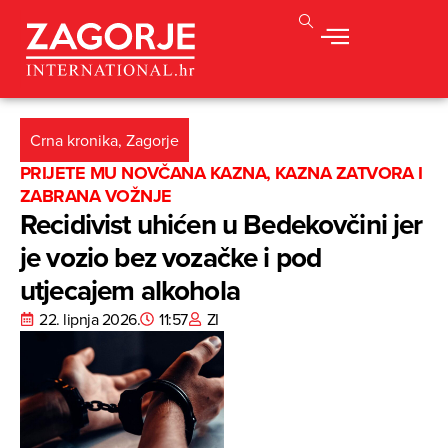
Crna kronika
,
Zagorje
PRIJETE MU NOVČANA KAZNA, KAZNA ZATVORA I
ZABRANA VOŽNJE
Recidivist uhićen u Bedekovčini jer
je vozio bez vozačke i pod
utjecajem alkohola
22. lipnja 2026.
11:57
ZI