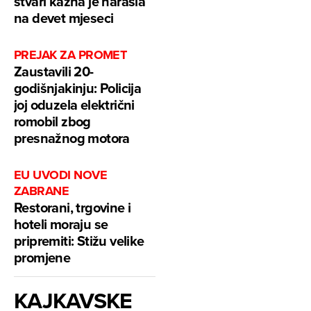
stvari kazna je narasla
na devet mjeseci
PREJAK ZA PROMET
Zaustavili 20-
godišnjakinju: Policija
joj oduzela električni
romobil zbog
presnažnog motora
EU UVODI NOVE
ZABRANE
Restorani, trgovine i
hoteli moraju se
pripremiti: Stižu velike
promjene
KAJKAVSKE