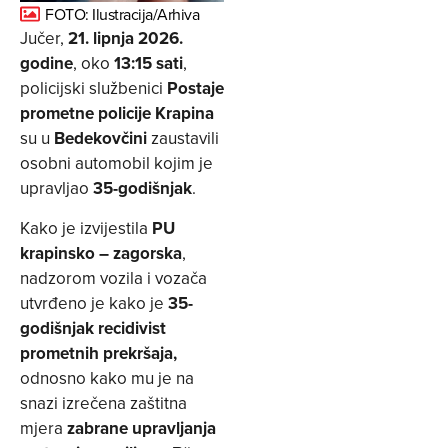
FOTO: Ilustracija/Arhiva
Jučer,
21. lipnja 2026.
godine
, oko
13:15 sati
,
policijski službenici
Postaje
prometne policije Krapina
su u
Bedekovčini
zaustavili
osobni automobil kojim je
upravljao
35-godišnjak
.
Kako je izvijestila
PU
krapinsko – zagorska
,
nadzorom vozila i vozača
utvrđeno je kako je
35-
godišnjak recidivist
prometnih prekršaja,
odnosno kako mu je na
snazi izrečena zaštitna
mjera
zabrane upravljanja