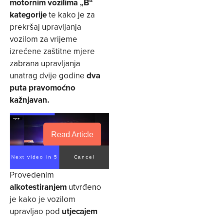
motornim vozilima „B“
kategorije
te kako je za
prekršaj upravljanja
vozilom za vrijeme
izrečene zaštitne mjere
zabrana upravljanja
unatrag dvije godine
dva
puta pravomoćno
kažnjavan.
Read Article
Next video in 4
Cancel
Provedenim
alkotestiranjem
utvrđeno
je kako je vozilom
upravljao pod
utjecajem