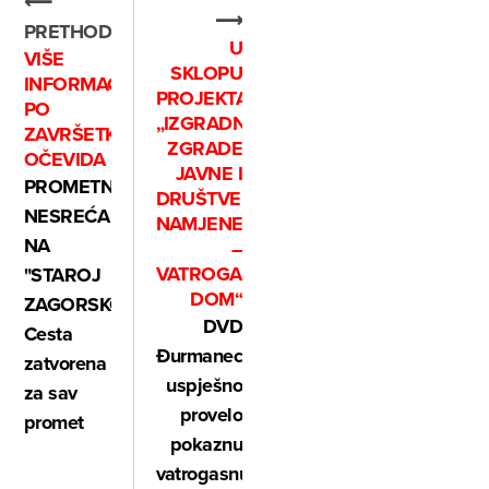
⟵
⟶
PRETHODNO
U
VIŠE
SKLOPU
INFORMACIJA
PROJEKTA
PO
„IZGRADNJA
ZAVRŠETKU
ZGRADE
OČEVIDA
JAVNE I
PROMETNA
DRUŠTVENE
NESREĆA
NAMJENE
NA
–
VATROGASNI
"STAROJ
DOM“
ZAGORSKOJ":
DVD
Cesta
Đurmanec
zatvorena
uspješno
za sav
provelo
promet
pokaznu
vatrogasnu