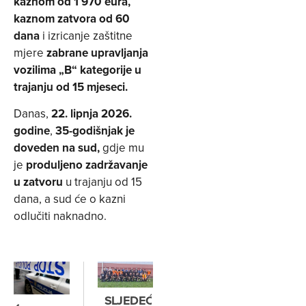
kaznom od 1 970 eura,
kaznom zatvora od 60
dana
i izricanje zaštitne
mjere
zabrane upravljanja
vozilima „B“ kategorije u
trajanju od 15 mjeseci.
Danas,
22. lipnja 2026.
godine
,
35-godišnjak je
doveden na sud,
gdje mu
je
produljeno zadržavanje
u zatvoru
u trajanju od 15
dana, a sud će o kazni
odlučiti naknadno.
SLJEDEĆE