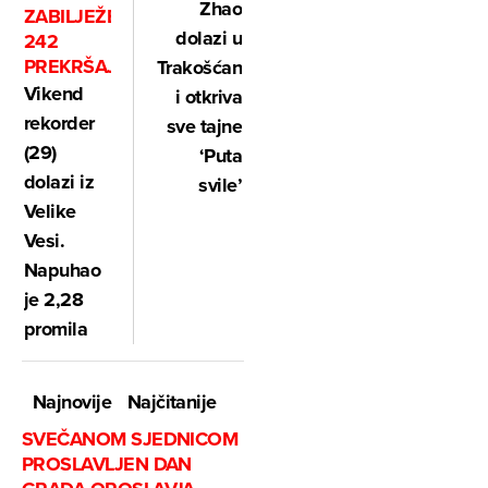
Zhao
ZABILJEŽENA
dolazi u
242
PREKRŠAJA
Trakošćan
Vikend
i otkriva
rekorder
sve tajne
(29)
‘Puta
dolazi iz
svile’
Velike
Vesi.
Napuhao
je 2,28
promila
Najnovije
Najčitanije
SVEČANOM SJEDNICOM
PROSLAVLJEN DAN