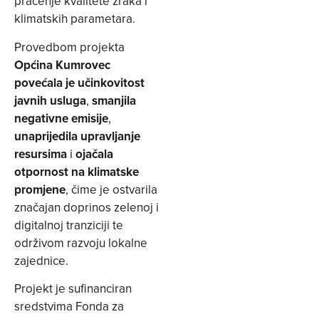
praćenje kvalitete zraka i
klimatskih parametara.
Provedbom projekta
Općina Kumrovec
povećala je učinkovitost
javnih usluga
,
smanjila
negativne emisije
,
unaprijedila upravljanje
resursima
i
ojačala
otpornost na klimatske
promjene
, čime je ostvarila
značajan doprinos zelenoj i
digitalnoj tranziciji te
održivom razvoju lokalne
zajednice.
Projekt je sufinanciran
sredstvima Fonda za