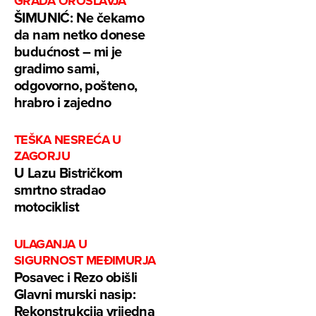
GRADA OROSLAVJA
ŠIMUNIĆ: Ne čekamo
da nam netko donese
budućnost – mi je
gradimo sami,
odgovorno, pošteno,
hrabro i zajedno
TEŠKA NESREĆA U
ZAGORJU
U Lazu Bistričkom
smrtno stradao
motociklist
ULAGANJA U
SIGURNOST MEĐIMURJA
Posavec i Rezo obišli
Glavni murski nasip:
Rekonstrukcija vrijedna