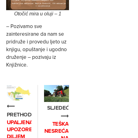
Otočić mira u oluji – 1
– Pozivamo sve
zainteresirane da nam se
pridruže i provedu ljeto uz
knjigu, opuštanje i ugodno
druženje – pozivaju iz
Knjižnice.
⟵
SLJEDEĆE
PRETHODNO
⟶
UPALJENA
TEŠKA
UPOZORENJA
NESREĆA
DILJEM