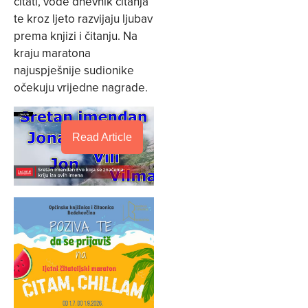
čitati, vode dnevnik čitanja
te kroz ljeto razvijaju ljubav
prema knjizi i čitanju. Na
kraju maratona
najuspješnije sudionike
očekuju vrijedne nagrade.
Read Article