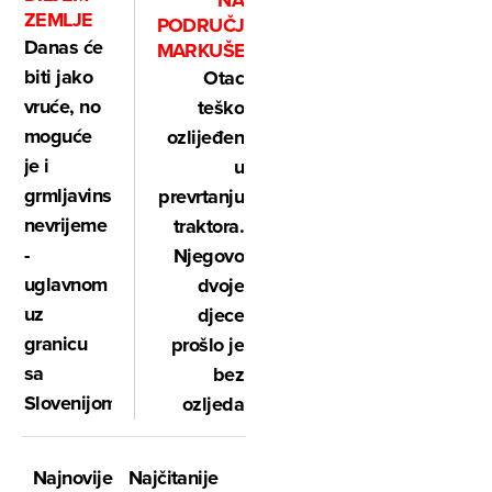
NA
ZEMLJE
PODRUČJU
Danas će
MARKUŠEVCA
biti jako
Otac
vruće, no
teško
moguće
ozlijeđen
je i
u
grmljavinsko
prevrtanju
nevrijeme
traktora.
-
Njegovo
uglavnom
dvoje
uz
djece
granicu
prošlo je
sa
bez
Slovenijom
ozljeda
Najnovije
Najčitanije