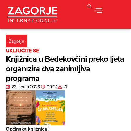
Zagorje
UKLJUČITE SE
Knjižnica u Bedekovčini preko ljeta
organizira dva zanimljiva
programa
23. lipnja 2026.
09:24
ZI
Općinska knjižnica i