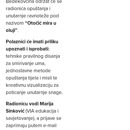
Bedekovčina održat će se
radionica opuštanja i
unutarnje ravnoteže pod
nazivom
“Otočić mira u
oluji”
.
Polaznici će imati priliku
upoznati i isprobati:
tehnike pravilnog disanja
za smirivanje uma,
jednostavne metode
opuštanja tijela i misli te
kreativnu vizualizaciju za
poticanje unutarnje snage.
Radionicu vodi Marija
Sinković
(VIA edukacija i
savjetovanje), a prijave se
zaprimaju putem e-mail