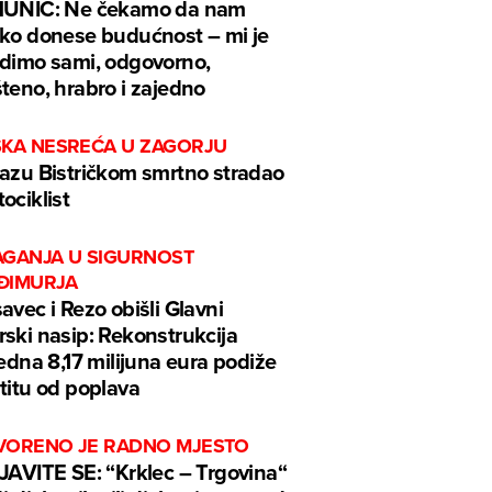
MUNIĆ: Ne čekamo da nam
ko donese budućnost – mi je
dimo sami, odgovorno,
teno, hrabro i zajedno
ŠKA NESREĆA U ZAGORJU
azu Bistričkom smrtno stradao
ociklist
AGANJA U SIGURNOST
ĐIMURJA
avec i Rezo obišli Glavni
ski nasip: Rekonstrukcija
jedna 8,17 milijuna eura podiže
titu od poplava
VORENO JE RADNO MJESTO
JAVITE SE: “Krklec – Trgovina“