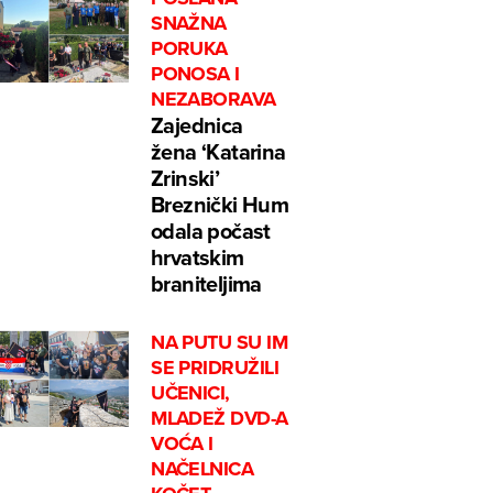
SNAŽNA
PORUKA
PONOSA I
NEZABORAVA
Zajednica
žena ‘Katarina
Zrinski’
Breznički Hum
odala počast
hrvatskim
braniteljima
NA PUTU SU IM
SE PRIDRUŽILI
UČENICI,
MLADEŽ DVD-A
VOĆA I
NAČELNICA