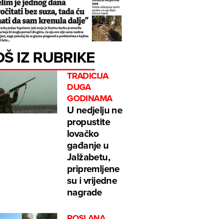
OŠ IZ RUBRIKE
TRADICIJA
DUGA
GODINAMA
U nedjelju ne
propustite
lovačko
gađanje u
Jalžabetu,
pripremljene
su i vrijedne
nagrade
POSLANA