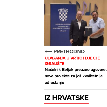
⟵ PRETHODNO
ULAGANJA U VRTIĆ I DJEČJE
IGRALIŠTE
Načelnik Beljak preuzeo ugovore 
nove projekte za još kvalitetnije
odrastanje
IZ HRVATSKE