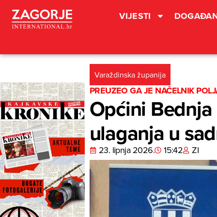
VIJESTI
DOGAĐAN
Varaždinska županija
PREUZEO GA JE NAČELNIK POLJ
Općini Bednja 
ulaganja u sad
23. lipnja 2026.
15:42
ZI