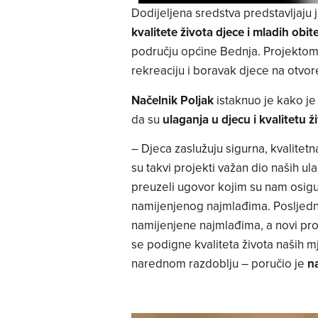
Dodijeljena sredstva predstavljaju
kvalitete života djece i mladih obitel
području općine Bednja. Projektom će 
rekreaciju i boravak djece na otvo
Načelnik Poljak
istaknuo je kako je
da su
ulaganja u djecu i kvalitetu ži
– Djeca zaslužuju sigurna, kvalitetn
su takvi projekti važan dio naših u
preuzeli ugovor kojim su nam osigur
namijenjenog najmlađima. Posljedn
namijenjene najmlađima, a novi proj
se podigne kvaliteta života naših mj
narednom razdoblju – poručio je
n