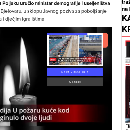
tra
Poljaku uručio ministar demografije i useljeništva
na 
 Bjelovaru, u sklopu Javnog poziva za poboljšanje
K
 i dječjim igralištima.
K
Read Article
Next video in 4
Cancel