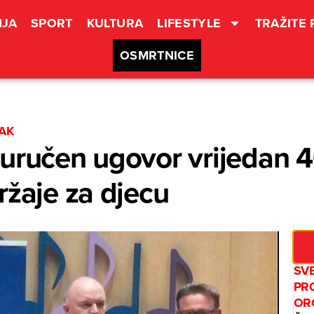
JA
SPORT
KULTURA
LIFESTYLE
TRAŽITE
OSMRTNICE
AK
uručen ugovor vrijedan 
ržaje za djecu
SV
PR
OR