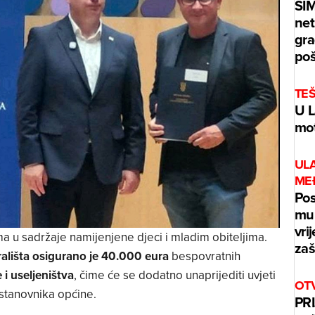
ŠI
net
gra
poš
TE
U L
mot
UL
ME
Pos
mur
vri
ma u sadržaje namijenjene djeci i mladim obiteljima.
zaš
rališta osigurano je 40.000 eura
bespovratnih
 i useljeništva
, čime će se dodatno unaprijediti uvjeti
OT
 stanovnika općine.
PRI