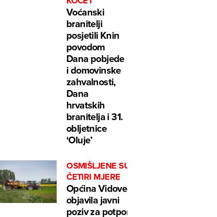
KOČET
Voćanski
branitelji
posjetili Knin
povodom
Dana pobjede
i domovinske
zahvalnosti,
Dana
hrvatskih
branitelja i 31.
obljetnice
‘Oluje’
OSMIŠLJENE SU
ČETIRI MJERE
Općina Vidovec
objavila javni
poziv za potpore