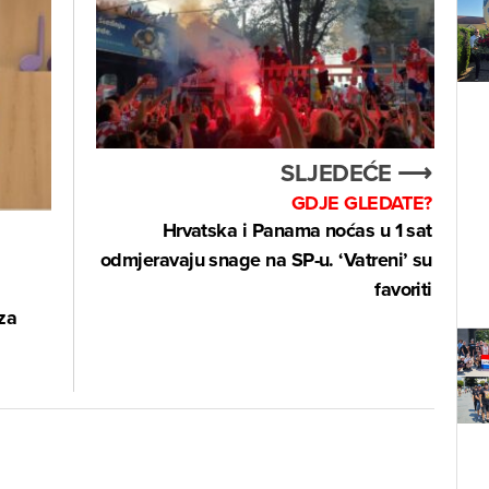
SLJEDEĆE ⟶
GDJE GLEDATE?
Hrvatska i Panama noćas u 1 sat
odmjeravaju snage na SP-u. ‘Vatreni’ su
favoriti
za