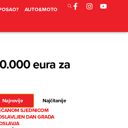
 POSAO?
AUTO&MOTO
40.000 eura za
Najnovije
Najčitanije
EČANOM SJEDNICOM
OSLAVLJEN DAN GRADA
OSLAVJA