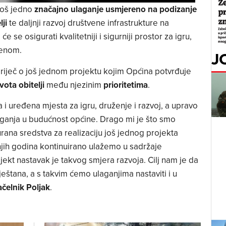
 još jedno
značajno ulaganje usmjereno na podizanje
ji
te daljnji razvoj društvene infrastrukture na
se osigurati kvalitetniji i sigurniji prostor za igru,
renom.
J
 riječ o još jednom projektu kojim Općina potvrđuje
vota obitelji
među njezinim
prioritetima
.
a i uređena mjesta za igru, druženje i razvoj, a upravo
laganja u budućnost općine. Drago mi je što smo
ana sredstva za realizaciju još jednog projekta
jih godina kontinuirano ulažemo u sadržaje
ekt nastavak je takvog smjera razvoja. Cilj nam je da
eštana, a s takvim ćemo ulaganjima nastaviti i u
ačelnik
Poljak
.