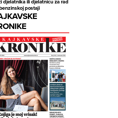
ži djelatnika ili djelatnicu za rad
benzinskoj postaji
AJKAVSKE
RONIKE