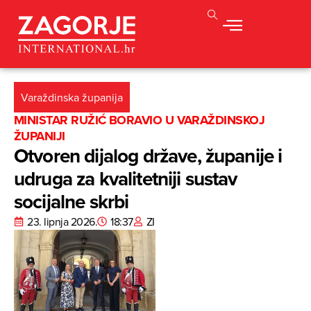
Varaždinska županija
MINISTAR RUŽIĆ BORAVIO U VARAŽDINSKOJ
ŽUPANIJI
Otvoren dijalog države, županije i
udruga za kvalitetniji sustav
socijalne skrbi
23. lipnja 2026.
18:37
ZI