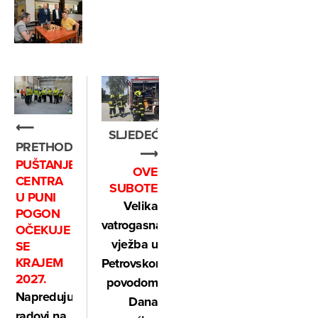
⟵
SLJEDEĆE
PRETHODNO
⟶
PUŠTANJE
OVE
CENTRA
SUBOTE
U PUNI
Velika
POGON
vatrogasna
OČEKUJE
vježba u
SE
KRAJEM
Petrovskom
2027.
povodom
Napreduju
Dana
radovi na