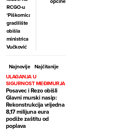
općine
RCGO-u
‘Piškornica’,
gradilište
obišla
ministrica
Vučković
Najnovije
Najčitanije
ULAGANJA U
SIGURNOST MEĐIMURJA
Posavec i Rezo obišli
Glavni murski nasip:
Rekonstrukcija vrijedna
8,17 milijuna eura
podiže zaštitu od
poplava