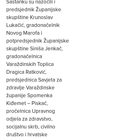
Sastanku su nazočili i
predsjednik Županijske
skupštine Krunoslav
Lukačić, gradonačelnik
Novog Marofa i
potpredsjednik Županijske
skupštine Siniša Jenkač,
gradonačelnica
Varaždinskih Toplica
Dragica Ratković,
predsjednica Savjeta za
zdravlje Varaždinske
županije Spomenka
Kiđemet – Piskač,
pročelnica Upravnog
odjela za zdravstvo,
socijalnu skrb, civilno
društvo i hrvatske