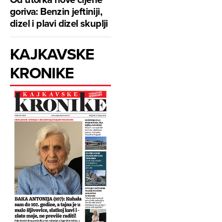
goriva: Benzin jeftiniji,
dizel i plavi dizel skuplji
KAJKAVSKE
KRONIKE