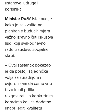
ustanova, udruga i
korisnika.
Ministar Ružić
istaknuo je
kako je za kvalitetno
planiranje budućih mjera
važno izravno čuti iskustva
ljudi koji svakodnevno
rade u sustavu socijalne
skrbi.
– Ovaj sastanak pokazao
je da postoji zajednička
volja za suradnjom i
uvjeren sam da ćemo vrlo
brzo imati priliku
razgovarati i o konkretnim
koracima koji će dodatno
unaprijediti kvalitetu