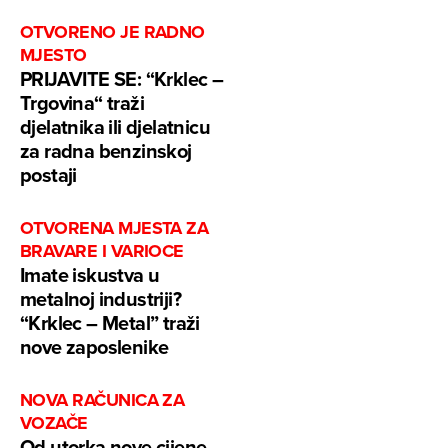
OTVORENO JE RADNO
MJESTO
PRIJAVITE SE: “Krklec –
Trgovina“ traži
djelatnika ili djelatnicu
za radna benzinskoj
postaji
OTVORENA MJESTA ZA
BRAVARE I VARIOCE
Imate iskustva u
metalnoj industriji?
“Krklec – Metal” traži
nove zaposlenike
NOVA RAČUNICA ZA
VOZAČE
Od utorka nove cijene