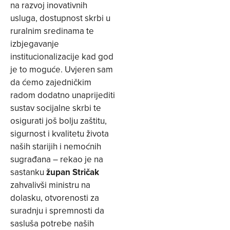
na razvoj inovativnih
usluga, dostupnost skrbi u
ruralnim sredinama te
izbjegavanje
institucionalizacije kad god
je to moguće. Uvjeren sam
da ćemo zajedničkim
radom dodatno unaprijediti
sustav socijalne skrbi te
osigurati još bolju zaštitu,
sigurnost i kvalitetu života
naših starijih i nemoćnih
sugrađana – rekao je na
sastanku
župan Stričak
zahvalivši ministru na
dolasku, otvorenosti za
suradnju i spremnosti da
sasluša potrebe naših