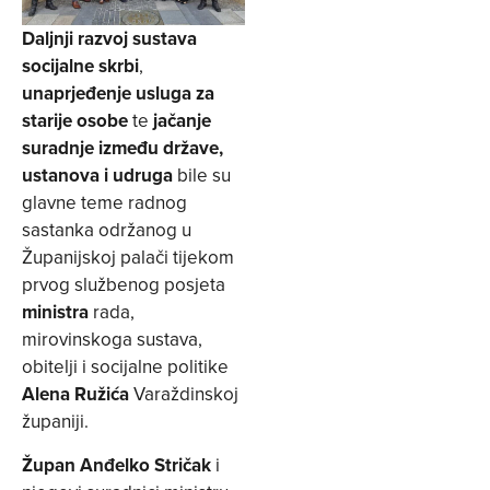
Daljnji razvoj sustava
socijalne skrbi
,
unaprjeđenje usluga za
starije osobe
te
jačanje
suradnje između države,
ustanova i udruga
bile su
glavne teme radnog
sastanka održanog u
Županijskoj palači tijekom
prvog službenog posjeta
ministra
rada,
mirovinskoga sustava,
obitelji i socijalne politike
Alena Ružića
Varaždinskoj
županiji.
Župan Anđelko Stričak
i