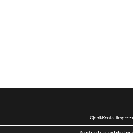
Cjenik
Kontakt
Impres
©
Koristimo kolačiće kako bismo