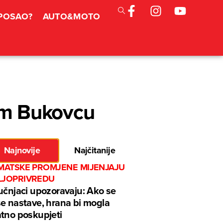
 POSAO?
AUTO&MOTO
kom Bukovcu
Najnovije
Najčitanije
IMATSKE PROMJENE MIJENJAJU
LJOPRIVREDU
učnjaci upozoravaju: Ako se
e nastave, hrana bi mogla
tno poskupjeti