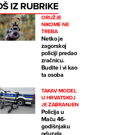
OŠ IZ RUBRIKE
ORUŽJE
NIKOME NE
TREBA
Netko je
zagorskoj
policiji predao
zračnicu.
Budite i vi kao
ta osoba
TAKAV MODEL
U HRVATSKOJ
JE ZABRANJEN
Policija u
Maču 46-
godišnjaku
oduzela