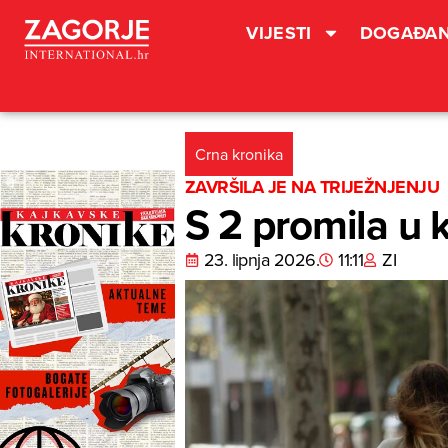
VIJESTI
DOGAĐAN
Crna kronika
ZAVRŠILA JE NA TRIJEŽNJENJU
S 2 promila u 
23. lipnja 2026.
11:11
ZI