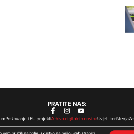
PRATITE NAS:
sum
Poslovanje i EU projekti
Arhiva digitalnih novina
Uvjeti korištenja
Zaš
krMed
 Zagorje International – Sva prava pridržana | Developed by
 vam pružili najbolje iskustvo na našoj web stranici.