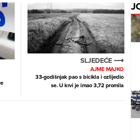
J
SLJEDEĆE ⟶
AJME MAJKO
33-godišnjak pao s bicikla i ozlijedio
le
se. U krvi je imao 3,72 promila