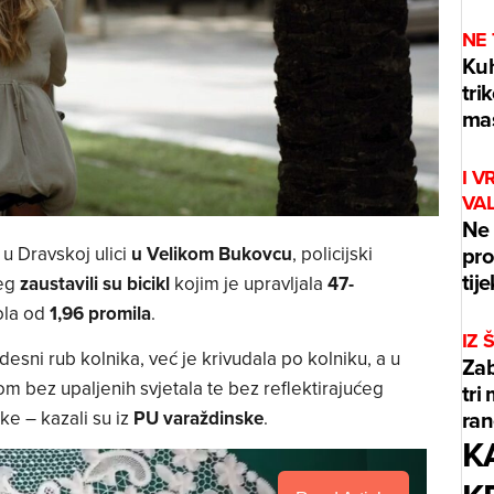
NE
Kuh
tri
mas
I V
VA
Ne 
pro
u Dravskoj ulici
u Velikom Bukovcu
, policijski
tij
reg
zaustavili su bicikl
kojim je upravljala
47-
ola od
1,96 promila
.
IZ
desni rub kolnika, već je krivudala po kolniku, a u
Zab
om bez upaljenih svjetala te bez reflektirajućeg
tri
ran
ke – kazali su iz
PU varaždinske
.
K