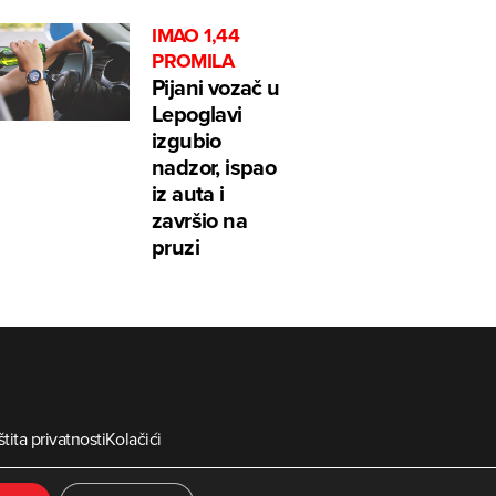
IMAO 1,44
PROMILA
Pijani vozač u
Lepoglavi
izgubio
nadzor, ispao
iz auta i
završio na
pruzi
tita privatnosti
Kolačići
ia