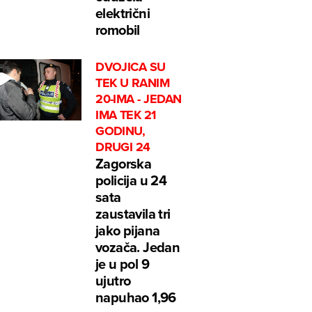
električni
romobil
DVOJICA SU
TEK U RANIM
20-IMA - JEDAN
IMA TEK 21
GODINU,
DRUGI 24
Zagorska
policija u 24
sata
zaustavila tri
jako pijana
vozača. Jedan
je u pol 9
ujutro
napuhao 1,96