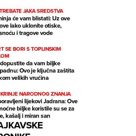
 TREBATE JAKA SREDSTVA
inja će vam blistati: Uz ove
kove lako uklonite otiske,
noću i tragove vode
RT SE BORI S TOPLINSKIM
LOM
dopustite da vam biljke
padnu: Ovo je ključna zaštita
ekom velikih vrućina
 ŠKRINJE NARODNOG ZNANJA
oravljeni lijekovi Jadrana: Ove
 moćne biljke koristile su se za
e, kašalj i miran san
AJKAVSKE