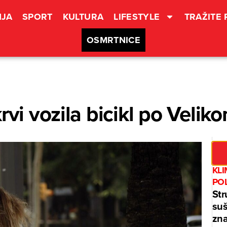
JA
SPORT
KULTURA
LIFESTYLE
TRAŽITE
OSMRTNICE
krvi vozila bicikl po Veli
KL
PO
Str
suš
zna