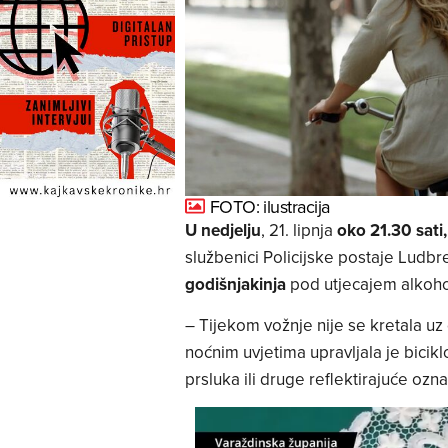
FOTO: ilustracija
U nedjelju
, 21. lipnja
oko 21.30 sati,
službenici Policijske postaje Ludb
godišnjakinja
pod utjecajem alkoh
– Tijekom vožnje nije se kretala uz 
noćnim uvjetima upravljala je bicikl
prsluka ili druge reflektirajuće ozna