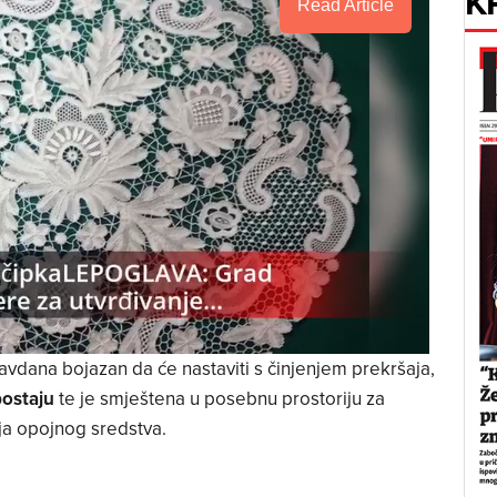
K
Read Article
avdana bojazan da će nastaviti s činjenjem prekršaja,
postaju
te je smještena u posebnu prostoriju za
ja opojnog sredstva.