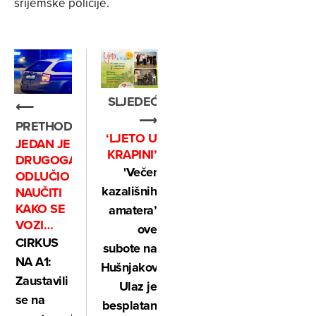
srijemske policije.
SLJEDEĆE
⟵
⟶
PRETHODNO
‘LJETO U
JEDAN JE
KRAPINI’
DRUGOGA
'Večer
ODLUČIO
kazališnih
NAUČITI
KAKO SE
amatera’
VOZI…
ove
CIRKUS
subote na
NA A1:
Hušnjakovom!
Zaustavili
Ulaz je
se na
besplatan