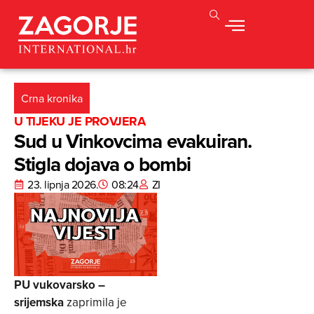
Crna kronika
U TIJEKU JE PROVJERA
Sud u Vinkovcima evakuiran.
Stigla dojava o bombi
23. lipnja 2026.
08:24
ZI
PU vukovarsko –
srijemska
zaprimila je