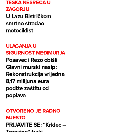
TEŠKA NESREĆA U
ZAGORJU
U Lazu Bistričkom
smrtno stradao
motociklist
ULAGANJA U
SIGURNOST MEĐIMURJA
Posavec i Rezo obišli
Glavni murski nasip:
Rekonstrukcija vrijedna
8,17 milijuna eura
podiže zaštitu od
poplava
OTVORENO JE RADNO
MJESTO
PRIJAVITE SE: “Krklec –
Trgovina“ traži