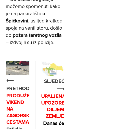
možemo spomenuti kako
je na parkiralištu
u
Špičkovini
, uslijed kratkog
spoja na ventilatoru, došlo
do
požara teretnog vozila
– izdvojili su iz policije.
⟵
SLJEDEĆE
PRETHODNO
⟶
PRODUŽENI
UPALJENA
VIKEND
UPOZORENJA
NA
DILJEM
ZAGORSKIM
ZEMLJE
CESTAMA
Danas će