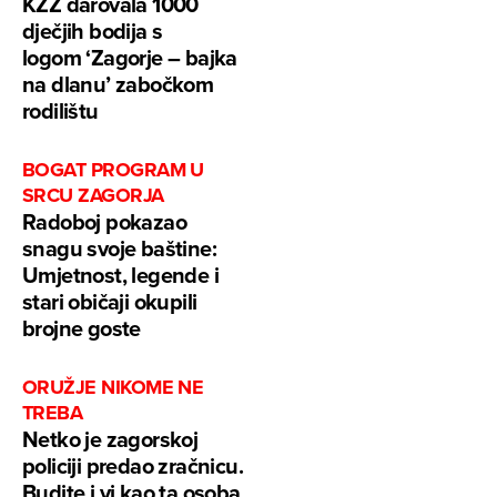
KZŽ darovala 1000
dječjih bodija s
logom ‘Zagorje – bajka
na dlanu’ zabočkom
rodilištu
BOGAT PROGRAM U
SRCU ZAGORJA
Radoboj pokazao
snagu svoje baštine:
Umjetnost, legende i
stari običaji okupili
brojne goste
ORUŽJE NIKOME NE
TREBA
Netko je zagorskoj
policiji predao zračnicu.
Budite i vi kao ta osoba