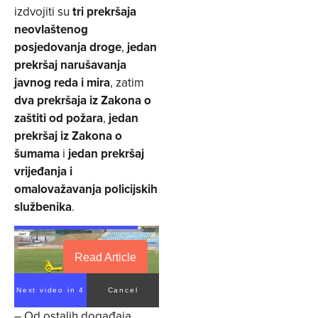
izdvojiti su
tri prekršaja
neovlaštenog
posjedovanja droge
,
jedan
prekršaj narušavanja
javnog reda i mira
, zatim
dva prekršaja iz Zakona o
zaštiti od požara
,
jedan
prekršaj iz Zakona o
šumama
i
jedan prekršaj
vrijeđanja i
omalovažavanja policijskih
službenika
.
Read Article
Next video in 4
Cancel
– Od ostalih događaja