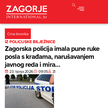
Crna kronika
IZ POLICIJSKE BILJEŽNICE
Zagorska policija imala pune ruke
posla s krađama, narušavanjem
javnog reda i mira…
23. lipnja 2026.
09:05
ZI