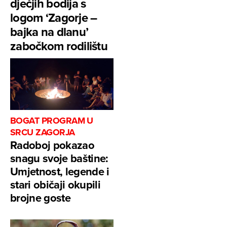
dječjih bodija s
logom ‘Zagorje –
bajka na dlanu’
zabočkom rodilištu
BOGAT PROGRAM U
SRCU ZAGORJA
Radoboj pokazao
snagu svoje baštine:
Umjetnost, legende i
stari običaji okupili
brojne goste