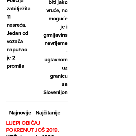
Policija
biti jako
zabilježila
vruće, no
11
moguće
nesreća.
je i
Jedan od
grmljavinsko
vozača
nevrijeme
napuhao
-
je 2
uglavnom
promila
uz
granicu
sa
Slovenijom
Najnovije
Najčitanije
LIJEPI OBIČAJ
POKRENUT JOŠ 2019.