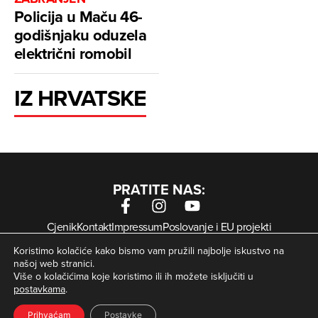
Policija u Maču 46-
godišnjaku oduzela
električni romobil
IZ HRVATSKE
PRATITE NAS:
Cjenik
Kontakt
Impressum
Poslovanje i EU projekti
Arhiva digitalnih novina
Uvjeti korištenja
Zaštita privatnosti
Koristimo kolačiće kako bismo vam pružili najbolje iskustvo na
Kolačići
našoj web stranici.
Više o kolačićima koje koristimo ili ih možete isključiti u
postavkama
.
© Zagorje International – Sva prava pridržana | Developed
krMedia
by
Prihvaćam
Postavke