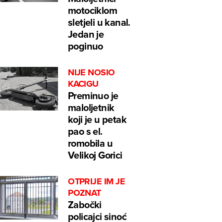
motociklom
sletjeli u kanal.
Jedan je
poginuo
NIJE NOSIO
KACIGU
Preminuo je
maloljetnik
koji je u petak
pao s el.
romobila u
Velikoj Gorici
OTPRIJE IM JE
POZNAT
Zabočki
policajci sinoć