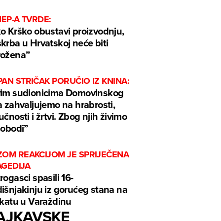
HEP-A TVRDE:
o Krško obustavi proizvodnju,
krba u Hrvatskoj neće biti
rožena”
AN STRIČAK PORUČIO IZ KNINA:
im sudionicima Domovinskog
a zahvaljujemo na hrabrosti,
učnosti i žrtvi. Zbog njih živimo
lobodi”
ZOM REAKCIJOM JE SPRIJEČENA
AGEDIJA
rogasci spasili 16-
išnjakinju iz gorućeg stana na
 katu u Varaždinu
AJKAVSKE