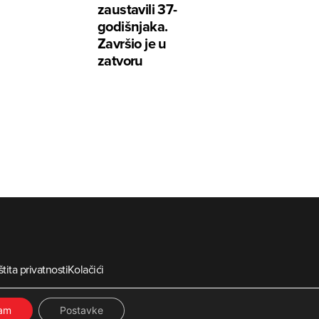
zaustavili 37-
godišnjaka.
Završio je u
zatvoru
tita privatnosti
Kolačići
ia
ćam
Postavke