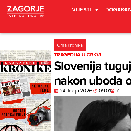
VIJESTI
DOGAĐAN
Crna kronika
TRAGEDIJA U CRKVI
Slovenija tugu
nakon uboda o
24. lipnja 2026.
09:01
ZI