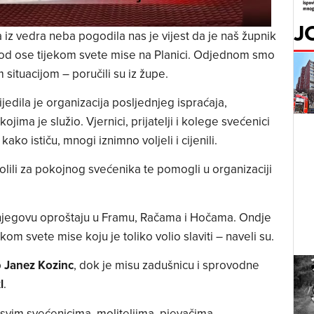
J
a iz vedra neba pogodila nas je vijest da je naš župnik
od ose tijekom svete mise na Planici. Odjednom smo
situacijom – poručili su iz župe.
edila je organizacija posljednjeg ispraćaja,
jima je služio. Vjernici, prijatelji i kolege svećenici
ako ističu, mnogi iznimno voljeli i cijenili.
molili za pokojnog svećenika te pomogli u organizaciji
u njegovu oproštaju u Framu, Račama i Hočama. Ondje
ekom svete mise koju je toliko volio slaviti – naveli su.
p
Janez Kozinc
, dok je misu zadušnicu i sprovodne
l
.
 svim svećenicima, moliteljima, pjevačima,