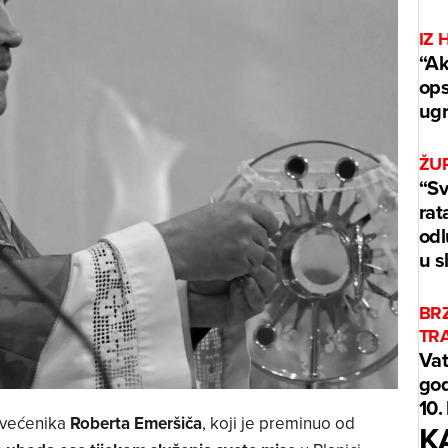
IZ 
“Ak
ops
ug
ŽUP
“Sv
rat
odl
u s
BR
TR
Vat
god
10.
 svećenika
Roberta Emeršiča
, koji je preminuo od
K