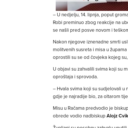
– U nedjelju, 14. lipnja, poput grom
Robi preminuo zbog reakcije na ub
se našli pred posve novom i teškom 
Nakon njegove iznenadne smrti uslij
molitvenih susreta i misa u župama ko
oprostili su se od čovjeka kojeg su, k
U objavi su zahvalili svima koji su 
oproštaja i sprovoda.
– Hvala svima koji su sudjelovali 
gdje je najradije bio, za oltarom tij
Misu u Račama predvodio je bisku
obrede vodio nadbiskup
Alojz Cvik
Župljani su posebnu zahvalu uputili