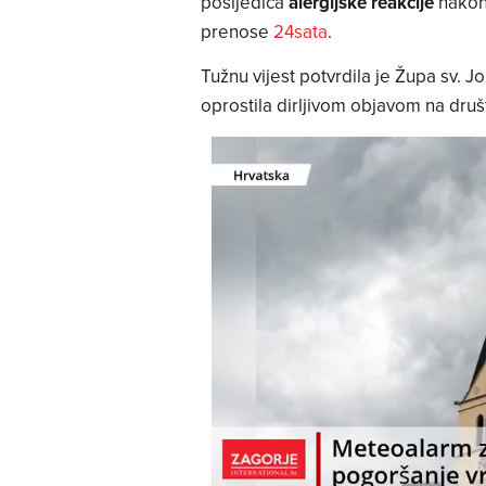
posljedica
alergijske reakcije
nako
prenose
24sata
.
Tužnu vijest potvrdila je Župa sv. J
oprostila dirljivom objavom na dr