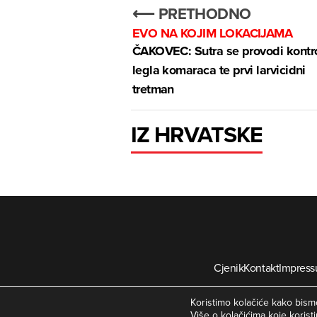
⟵ PRETHODNO
EVO NA KOJIM LOKACIJAMA
ČAKOVEC: Sutra se provodi kontr
legla komaraca te prvi larvicidni
tretman
IZ HRVATSKE
Cjenik
Kontakt
Impres
©
Koristimo kolačiće kako bismo
Više o kolačićima koje koristi