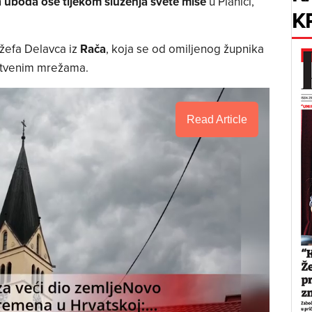
n
uboda ose tijekom služenja svete mise
u Planici,
K
ožefa Delavca iz
Rača
, koja se od omiljenog župnika
uštvenim mrežama.
Read Article