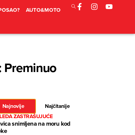
 POSAO?
AUTO&MOTO
m: Preminuo
Najnovije
Najčitanije
GLEDA ZASTRAŠUJUĆE
avica snimljena na moru kod
eke