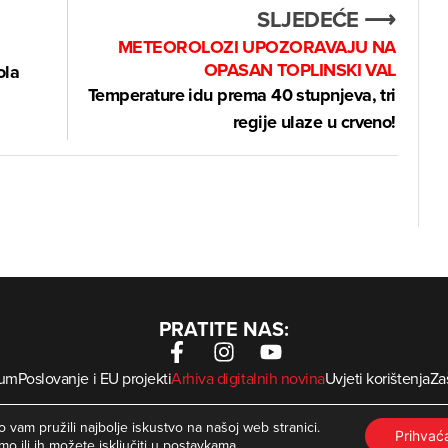
SLJEDEĆE ⟶
METEOROLOZI UPOZORAVAJU NA
OPASAN TOPLINSKI VAL
ola
Temperature idu prema 40 stupnjeva, tri
regije ulaze u crveno!
PRATITE NAS:
sum
Poslovanje i EU projekti
Arhiva digitalnih novina
Uvjeti korištenja
Zaš
krMed
 Zagorje International – Sva prava pridržana | Developed by
 vam pružili najbolje iskustvo na našoj web stranici.
Prihva
mo ili ih možete isključiti u
postavkama
.