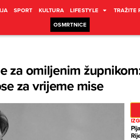
JA
SPORT
KULTURA
LIFESTYLE
TRAŽITE
OSMRTNICE
je za omiljenim župniko
se za vrijeme mise
IZ
Pij
Rij