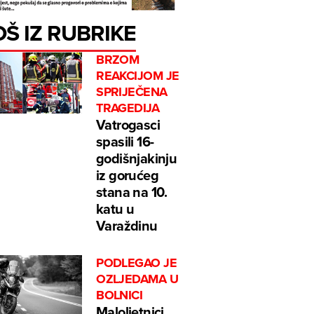
OŠ IZ RUBRIKE
BRZOM
REAKCIJOM JE
SPRIJEČENA
TRAGEDIJA
Vatrogasci
spasili 16-
godišnjakinju
iz gorućeg
stana na 10.
katu u
Varaždinu
PODLEGAO JE
OZLJEDAMA U
BOLNICI
Maloljetnici