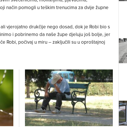
 koji način pomogli u teškim trenucima za dvije župne
ali vjerojatno drukčije nego dosad, dok je Robi bio s
nimo i pobrinemo da naše župe djeluju još bolje, jer
iče Robi, počivaj u miru – zaključili su u oproštajnoj