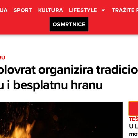
JA
SPORT
KULTURA
LIFESTYLE
TRAŽITE
OSMRTNICE
GU
ovrat organizira tradicio
u i besplatnu hranu
TE
U L
mot