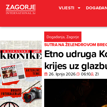
VIJESTI
DOGAĐAN
Događanja
,
Zagorje
SUTRA NA ŽELENDROVOM BRE
Etno udruga Kol
krijes uz glazb
26. lipnja 2026.
06:10
ZI