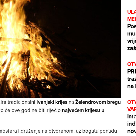
UL
ME
Pos
mur
vri
zaš
OT
PRI
tra
na 
OT
ira tradicionalni
Ivanjski krijes
na
Želendrovom bregu
VA
ko će ove godine biti riječ o
najvećem krijesu u
Ima
ind
nov
atmosfera i druženje na otvorenom, uz bogatu ponudu