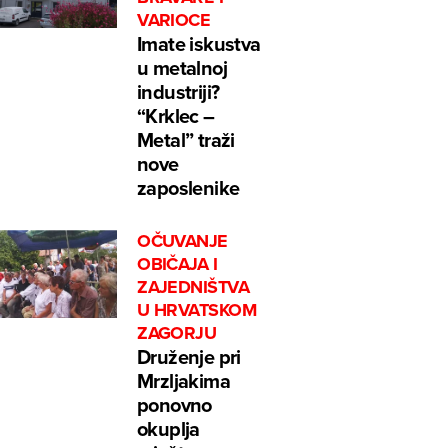
VARIOCE
Imate iskustva
u metalnoj
industriji?
“Krklec –
Metal” traži
nove
zaposlenike
OČUVANJE
OBIČAJA I
ZAJEDNIŠTVA
U HRVATSKOM
ZAGORJU
Druženje pri
Mrzljakima
ponovno
okuplja