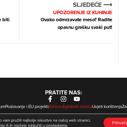
SLJEDEĆE ⟶
UPOZORENJE IZ KUHINJE
 biti
Ovako odmrzavate meso? Radite
opasnu grešku svaki put!
PRATITE NAS:
sum
Poslovanje i EU projekti
Arhiva digitalnih novina
Uvjeti korištenja
Zaš
krMed
 Zagorje International – Sva prava pridržana | Developed by
 vam pružili najbolje iskustvo na našoj web stranici.
Prihva
mo ili ih možete isključiti u
postavkama
.