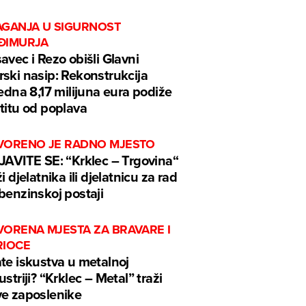
AGANJA U SIGURNOST
ĐIMURJA
avec i Rezo obišli Glavni
ski nasip: Rekonstrukcija
jedna 8,17 milijuna eura podiže
titu od poplava
VORENO JE RADNO MJESTO
JAVITE SE: “Krklec – Trgovina“
ži djelatnika ili djelatnicu za rad
benzinskoj postaji
VORENA MJESTA ZA BRAVARE I
RIOCE
te iskustva u metalnoj
ustriji? “Krklec – Metal” traži
e zaposlenike