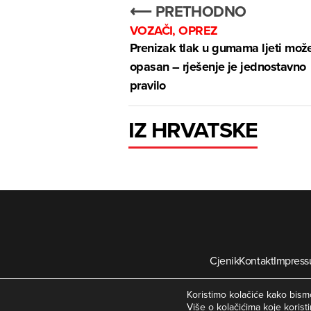
⟵ PRETHODNO
VOZAČI, OPREZ
Prenizak tlak u gumama ljeti može
opasan – rješenje je jednostavno
pravilo
IZ HRVATSKE
Cjenik
Kontakt
Impres
©
Koristimo kolačiće kako bismo
Više o kolačićima koje koristi