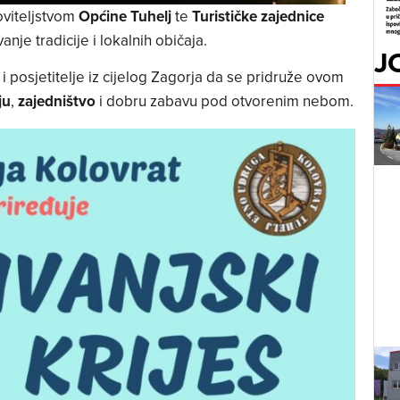
oviteljstvom
Općine Tuhelj
te
Turističke zajednice
nje tradicije i lokalnih običaja.
J
i posjetitelje iz cijelog Zagorja da se pridruže ovom
ju
,
zajedništvo
i dobru zabavu pod otvorenim nebom.