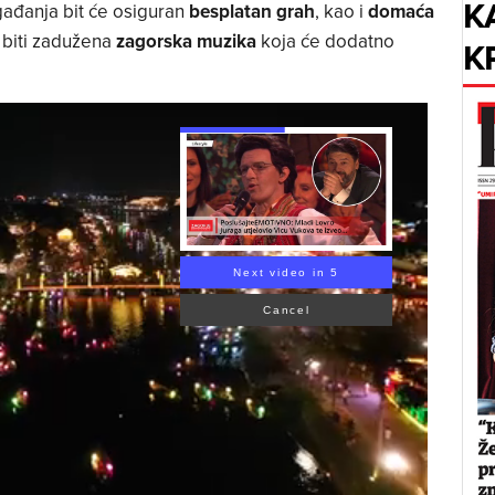
K
gađanja bit će osiguran
besplatan grah
, kao i
domaća
 biti zadužena
zagorska muzika
koja će dodatno
K
Next video in 4
Cancel