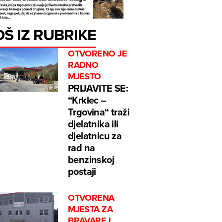
OŠ IZ RUBRIKE
OTVORENO JE
RADNO
MJESTO
PRIJAVITE SE:
“Krklec –
Trgovina“ traži
djelatnika ili
djelatnicu za
rad na
benzinskoj
postaji
OTVORENA
MJESTA ZA
BRAVARE I