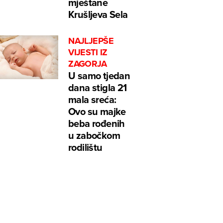
mještane
Krušljeva Sela
NAJLJEPŠE
VIJESTI IZ
ZAGORJA
U samo tjedan
dana stigla 21
mala sreća:
Ovo su majke
beba rođenih
u zabočkom
rodilištu