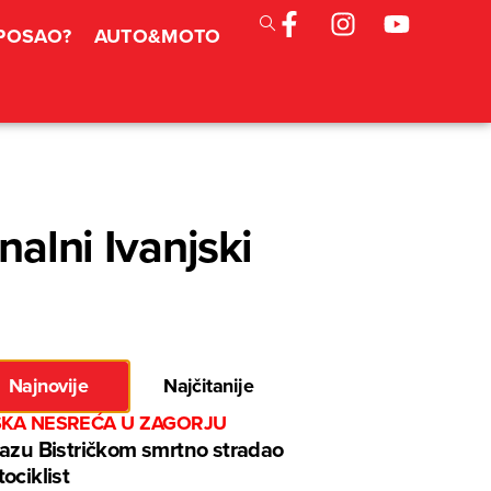
 POSAO?
AUTO&MOTO
nalni Ivanjski
Najnovije
Najčitanije
ŠKA NESREĆA U ZAGORJU
azu Bistričkom smrtno stradao
ociklist