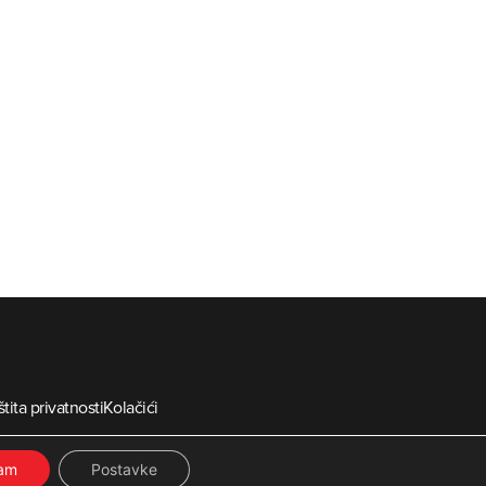
tita privatnosti
Kolačići
ia
ćam
Postavke