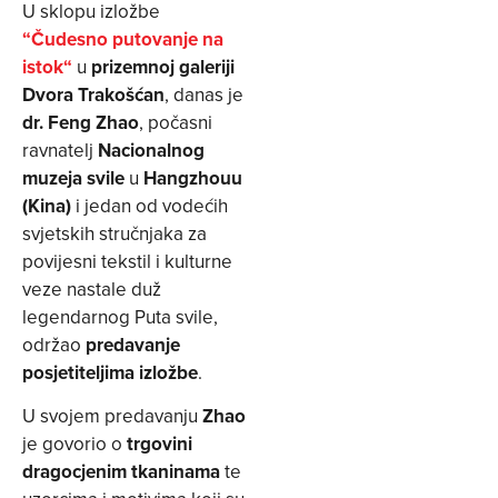
U sklopu izložbe
“
Čudesno putovanje na
istok“
u
prizemnoj galeriji
Dvora Trakošćan
, danas je
dr. Feng Zhao
, počasni
ravnatelj
Nacionalnog
muzeja svile
u
Hangzhouu
(Kina)
i jedan od vodećih
svjetskih stručnjaka za
povijesni tekstil i kulturne
veze nastale duž
legendarnog Puta svile,
održao
predavanje
posjetiteljima izložbe
.
U svojem predavanju
Zhao
je govorio o
trgovini
dragocjenim tkaninama
te