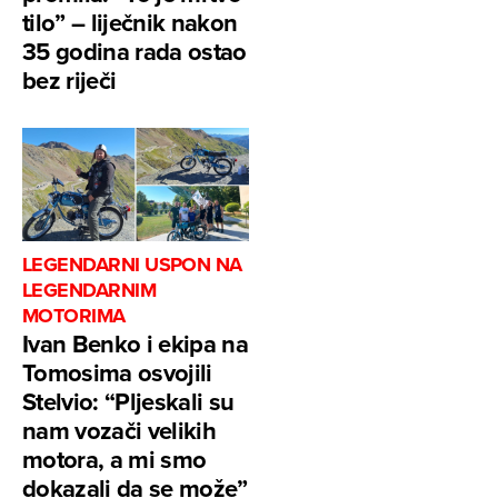
tilo” – liječnik nakon
35 godina rada ostao
bez riječi
LEGENDARNI USPON NA
LEGENDARNIM
MOTORIMA
Ivan Benko i ekipa na
Tomosima osvojili
Stelvio: “Pljeskali su
nam vozači velikih
motora, a mi smo
dokazali da se može”