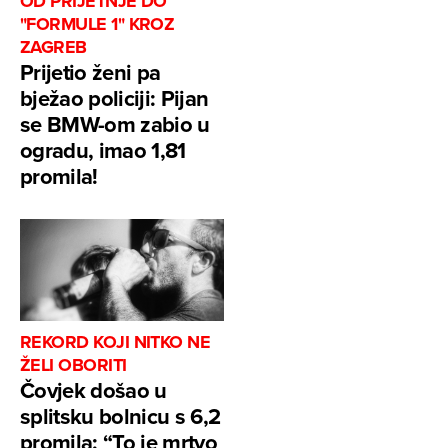
OD PRIJETNJE DO
"FORMULE 1" KROZ
ZAGREB
Prijetio ženi pa
bježao policiji: Pijan
se BMW-om zabio u
ogradu, imao 1,81
promila!
REKORD KOJI NITKO NE
ŽELI OBORITI
Čovjek došao u
splitsku bolnicu s 6,2
promila: “To je mrtvo