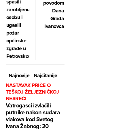
spasili
povodom
zarobljenu
Dana
osobu i
Grada
ugasili
Ivanovca
požar
općinske
zgrade u
Petrovskom!
Najnovije
Najčitanije
NASTAVAK PRIČE O
TEŠKOJ ŽELJEZNIČKOJ
NESREĆI
Vatrogasci izvlačili
putnike nakon sudara
vlakova kod Svetog
Ivana Žabnog: 20