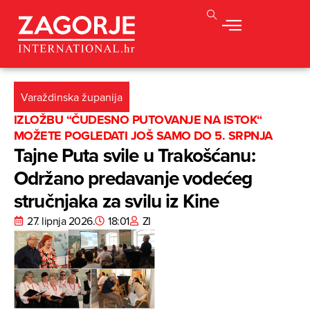
Varaždinska županija
IZLOŽBU “ČUDESNO PUTOVANJE NA ISTOK“
MOŽETE POGLEDATI JOŠ SAMO DO 5. SRPNJA
Tajne Puta svile u Trakošćanu:
Održano predavanje vodećeg
stručnjaka za svilu iz Kine
27. lipnja 2026.
18:01
ZI