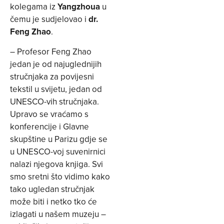
kolegama iz
Yangzhoua
u
čemu je sudjelovao i
dr.
Feng Zhao
.
– Profesor Feng Zhao
jedan je od najuglednijih
stručnjaka za povijesni
tekstil u svijetu, jedan od
UNESCO-vih stručnjaka.
Upravo se vraćamo s
konferencije i Glavne
skupštine u Parizu gdje se
u UNESCO-voj suvenirnici
nalazi njegova knjiga. Svi
smo sretni što vidimo kako
tako ugledan stručnjak
može biti i netko tko će
izlagati u našem muzeju –