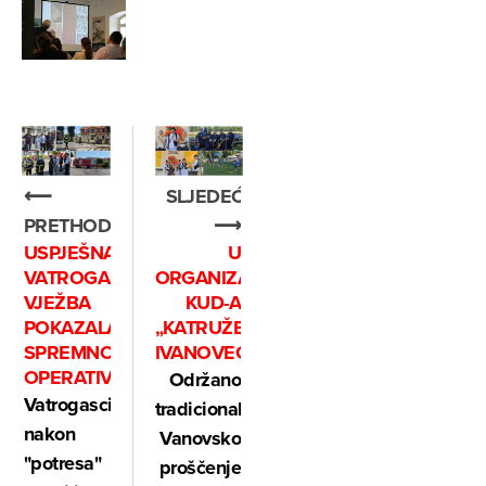
⟵
SLJEDEĆE
PRETHODNO
⟶
USPJEŠNA
U
VATROGASNA
ORGANIZACIJI
VJEŽBA
KUD-A
POKAZALA
„KATRUŽE“
SPREMNOST
IVANOVEC
OPERATIVACA
Održano
Vatrogasci
tradicionalno
nakon
Vanovsko
"potresa"
proščenje