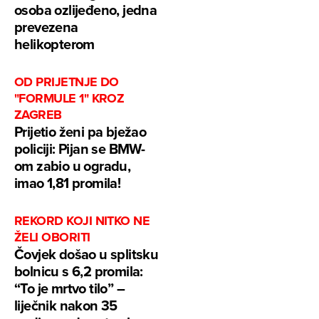
osoba ozlijeđeno, jedna
prevezena
helikopterom
OD PRIJETNJE DO
"FORMULE 1" KROZ
ZAGREB
Prijetio ženi pa bježao
policiji: Pijan se BMW-
om zabio u ogradu,
imao 1,81 promila!
REKORD KOJI NITKO NE
ŽELI OBORITI
Čovjek došao u splitsku
bolnicu s 6,2 promila:
“To je mrtvo tilo” –
liječnik nakon 35