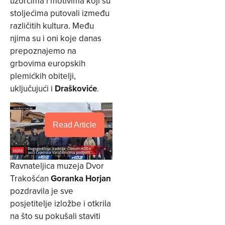
uzorcima i motivima koji su
stoljećima putovali između
različitih kultura. Među
njima su i oni koje danas
prepoznajemo na
grbovima europskih
plemićkih obitelji,
uključujući i
Draškoviće
.
Read Article
Ravnateljica muzeja Dvor
Trakošćan
Goranka Horjan
pozdravila je sve
posjetitelje izložbe i otkrila
na što su pokušali staviti