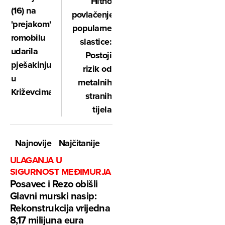
Hitno
(16) na
povlačenje
'prejakom'
popularne
romobilu
slastice:
udarila
Postoji
pješakinju
rizik od
u
metalnih
Križevcima
stranih
tijela
Najnovije
Najčitanije
ULAGANJA U
SIGURNOST MEĐIMURJA
Posavec i Rezo obišli
Glavni murski nasip:
Rekonstrukcija vrijedna
8,17 milijuna eura