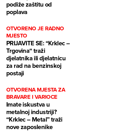
podiže zaštitu od
poplava
OTVORENO JE RADNO
MJESTO
PRIJAVITE SE: “Krklec –
Trgovina“ traži
djelatnika ili djelatnicu
za rad na benzinskoj
postaji
OTVORENA MJESTA ZA
BRAVARE I VARIOCE
Imate iskustva u
metalnoj industriji?
“Krklec – Metal” traži
nove zaposlenike