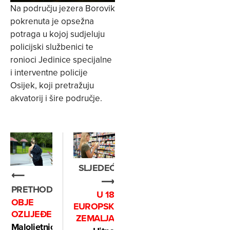
Na području jezera Borovik
pokrenuta je opsežna
potraga u kojoj sudjeluju
policijski službenici te
ronioci Jedinice specijalne
i interventne policije
Osijek, koji pretražuju
akvatorij i šire područje.
SLJEDEĆE
⟵
⟶
PRETHODNO
U 18
OBJE
EUROPSKIH
OZLIJEĐENE
ZEMALJA
Maloljetnica