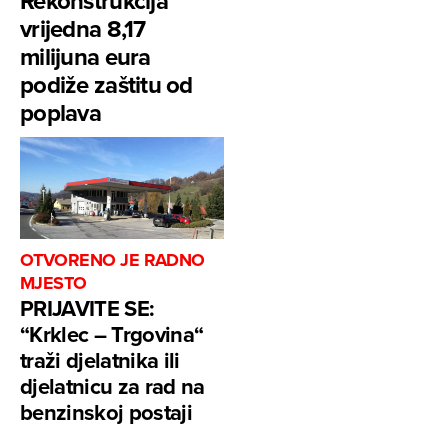
Rekonstrukcija
vrijedna 8,17
milijuna eura
podiže zaštitu od
poplava
OTVORENO JE RADNO
MJESTO
PRIJAVITE SE:
“Krklec – Trgovina“
traži djelatnika ili
djelatnicu za rad na
benzinskoj postaji