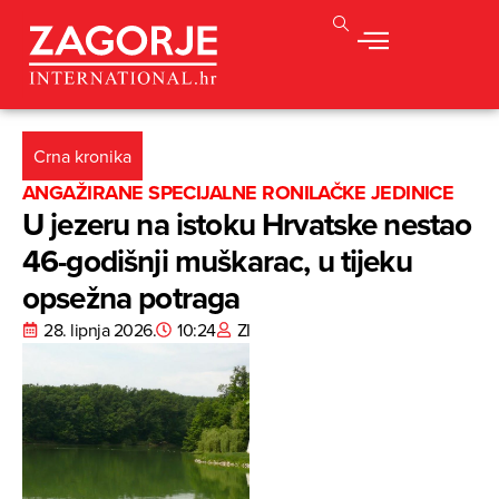
Crna kronika
ANGAŽIRANE SPECIJALNE RONILAČKE JEDINICE
U jezeru na istoku Hrvatske nestao
46-godišnji muškarac, u tijeku
opsežna potraga
28. lipnja 2026.
10:24
ZI