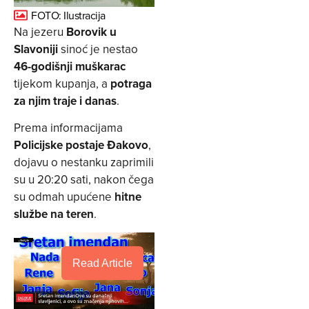
FOTO: Ilustracija
Na jezeru
Borovik u
Slavoniji
sinoć je nestao
46-godišnji muškarac
tijekom kupanja, a
potraga
za njim traje i danas
.
Prema informacijama
Policijske postaje Đakovo
,
dojavu o nestanku zaprimili
su u 20:20 sati, nakon čega
su odmah upućene
hitne
službe na teren
.
Read Article