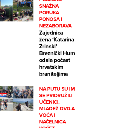
SNAŽNA
PORUKA
PONOSA I
NEZABORAVA
Zajednica
žena ‘Katarina
Zrinski’
Breznički Hum
odala počast
hrvatskim
braniteljima
NA PUTU SU IM
SE PRIDRUŽILI
UČENICI,
MLADEŽ DVD-A
VOĆA I
NAČELNICA