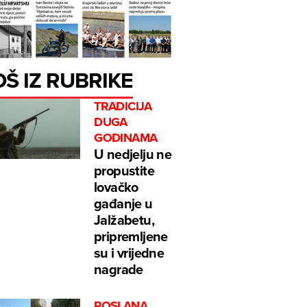
OŠ IZ RUBRIKE
TRADICIJA
DUGA
GODINAMA
U nedjelju ne
propustite
lovačko
gađanje u
Jalžabetu,
pripremljene
su i vrijedne
nagrade
POSLANA