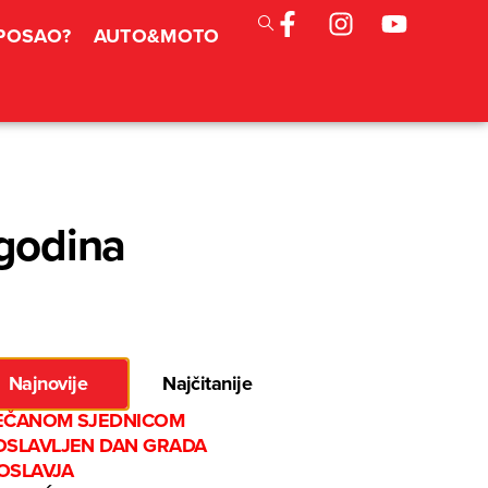
 POSAO?
AUTO&MOTO
 godina
Najnovije
Najčitanije
EČANOM SJEDNICOM
OSLAVLJEN DAN GRADA
OSLAVJA