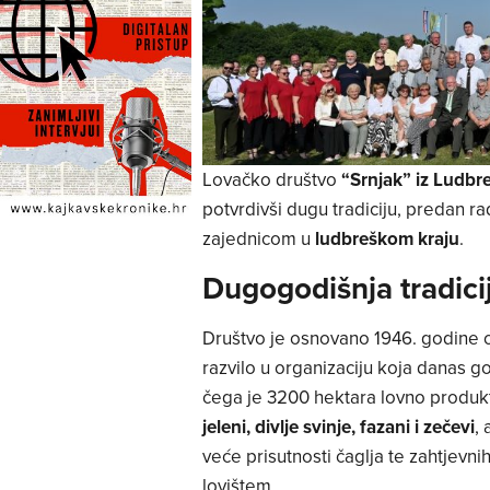
Lovačko društvo
“Srnjak” iz Ludbr
potvrdivši dugu tradiciju, predan r
zajednicom u
ludbreškom kraju
.
Dugogodišnja tradicij
Društvo je osnovano 1946. godine o
razvilo u organizaciju koja danas 
čega je 3200 hektara lovno produkt
jeleni, divlje svinje, fazani i zečevi
,
veće prisutnosti čaglja te zahtjev
lovištem.