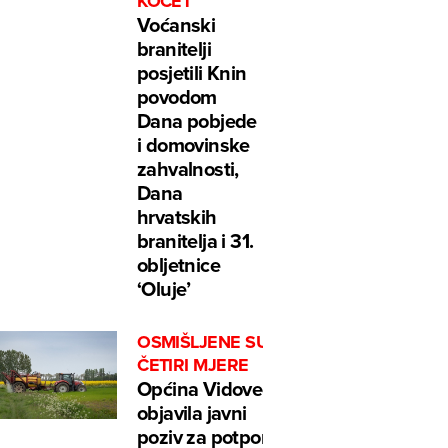
KOČET
Voćanski
branitelji
posjetili Knin
povodom
Dana pobjede
i domovinske
zahvalnosti,
Dana
hrvatskih
branitelja i 31.
obljetnice
‘Oluje’
OSMIŠLJENE SU
ČETIRI MJERE
Općina Vidovec
objavila javni
poziv za potpore