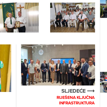
SLJEDEĆE ⟶
RIJEŠENA KLJUČNA
INFRASTRUKTURA