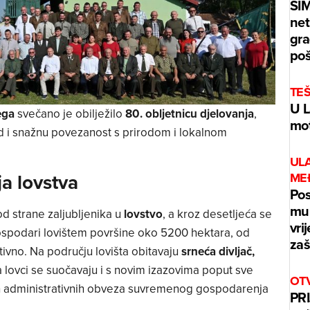
ŠI
net
gra
poš
TE
U L
ega
svečano je obilježilo
80. obljetnicu djelovanja
,
mot
ad i snažnu povezanost s prirodom i lokalnom
UL
a lovstva
ME
Pos
mur
d strane zaljubljenika u
lovstvo
, a kroz desetljeća se
vri
gospodari lovištem površine oko 5200 hektara, od
zaš
ivno. Na području lovišta obitavaju
srneća divljač,
 a lovci se suočavaju i s novim izazovima poput sve
OT
nih administrativnih obveza suvremenog gospodarenja
PRI