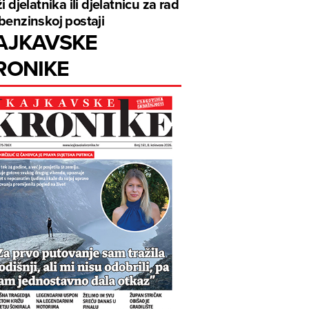
ži djelatnika ili djelatnicu za rad
benzinskoj postaji
AJKAVSKE
RONIKE