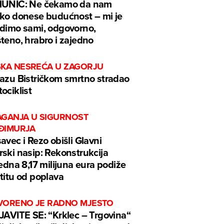
MUNIĆ: Ne čekamo da nam
ko donese budućnost – mi je
dimo sami, odgovorno,
teno, hrabro i zajedno
ŠKA NESREĆA U ZAGORJU
azu Bistričkom smrtno stradao
ociklist
AGANJA U SIGURNOST
ĐIMURJA
avec i Rezo obišli Glavni
ski nasip: Rekonstrukcija
jedna 8,17 milijuna eura podiže
titu od poplava
VORENO JE RADNO MJESTO
JAVITE SE: “Krklec – Trgovina“