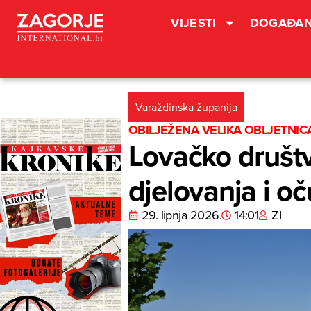
VIJESTI
DOGAĐAN
Varaždinska županija
OBILJEŽENA VELIKA OBLJETNI
Lovačko društv
djelovanja i oč
29. lipnja 2026.
14:01
ZI