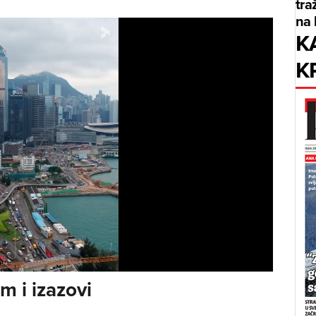
tra
na 
K
K
m i izazovi