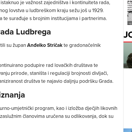
istaknuo je važnost zajedništva i kontinuiteta rada,
anog lovstva u ludbreškom kraju sežu još u 1929.
 te surađuje s brojnim institucijama i partnerima.
Grada Ludbrega
J
ili su župan
Anđelko Stričak
te gradonačelnik
ontinuirano podupire rad lovačkih društava te
ju prirode, staništa i regulaciji brojnosti divljači,
ganiziranost društva te najavio daljnju podršku Grada.
iznanja
urno-umjetnički program, kao i izložba dječjih likovnih
a zaslužnim članovima uručena su odlikovanja, dok su