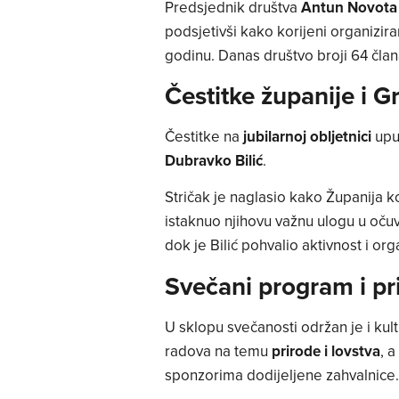
Predsjednik društva
Antun Novota
podsjetivši kako korijeni organizir
godinu. Danas društvo broji 64 člana
Čestitke županije i 
Čestitke na
jubilarnoj obljetnici
uput
Dubravko Bilić
.
Stričak je naglasio kako Županija k
istaknuo njihovu važnu ulogu u očuvan
dok je Bilić pohvalio aktivnost i or
Svečani program i pr
U sklopu svečanosti održan je i kult
radova na temu
prirode i lovstva
, 
sponzorima dodijeljene zahvalnice.