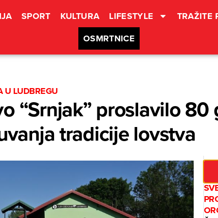
JA
SPORT
KULTURA
LIFESTYLE
TRAŽITE
OSMRTNICE
CA U LUDBREGU
o “Srnjak” proslavilo 80
uvanja tradicije lovstva
SV
PR
OR