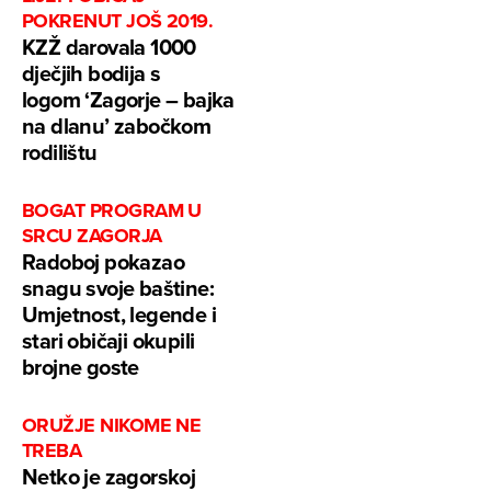
POKRENUT JOŠ 2019.
KZŽ darovala 1000
dječjih bodija s
logom ‘Zagorje – bajka
na dlanu’ zabočkom
rodilištu
BOGAT PROGRAM U
SRCU ZAGORJA
Radoboj pokazao
snagu svoje baštine:
Umjetnost, legende i
stari običaji okupili
brojne goste
ORUŽJE NIKOME NE
TREBA
Netko je zagorskoj