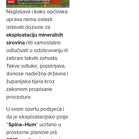
Naglašava i kako općinska
uprava nema ovlasti
izdavati dozvole za
eksploataciju mineralnih
sirovina
niti samostalno
odlučivati o odobravanju ili
zabrani takvih zahvata.
Takve odluke, pojašnjava,
donose nadležna državna i
županijska tijela kroz
zakonom propisane
procedure.
U svom osvrtu podsjeća i
da je eksploatacijsko polje
“
Spina–Hum
” ucrtano u
prostorne planove još