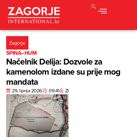
Zagorje
SPINA–HUM
Načelnik Delija: Dozvole za
kamenolom izdane su prije mog
mandata
29. lipnja 2026.
09:41
ZI