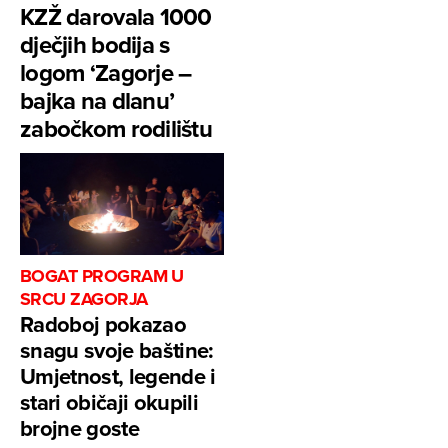
KZŽ darovala 1000
dječjih bodija s
logom ‘Zagorje –
bajka na dlanu’
zabočkom rodilištu
BOGAT PROGRAM U
SRCU ZAGORJA
Radoboj pokazao
snagu svoje baštine:
Umjetnost, legende i
stari običaji okupili
brojne goste