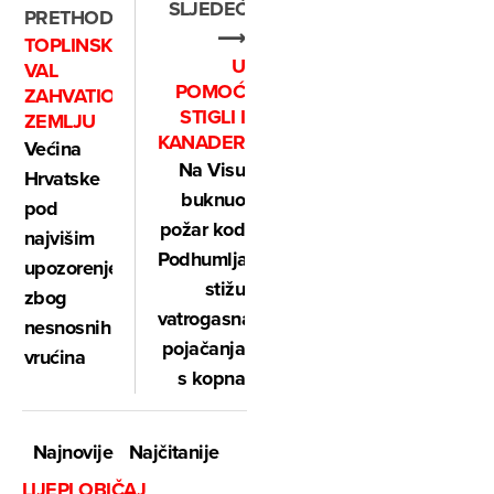
SLJEDEĆE
PRETHODNO
⟶
TOPLINSKI
U
VAL
POMOĆ
ZAHVATIO
STIGLI I
ZEMLJU
KANADERI
Većina
Na Visu
Hrvatske
buknuo
pod
požar kod
najvišim
Podhumlja,
upozorenjem
stižu
zbog
vatrogasna
nesnosnih
pojačanja
vrućina
s kopna
Najnovije
Najčitanije
LIJEPI OBIČAJ