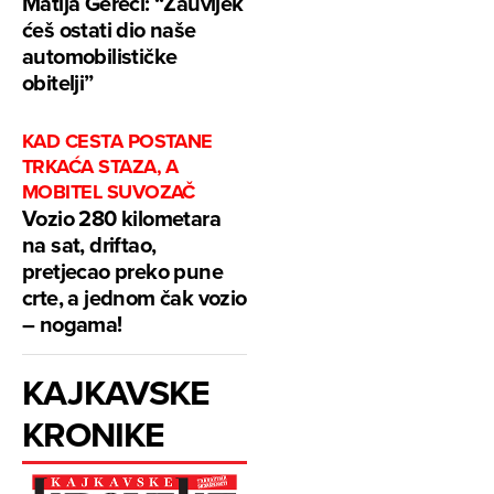
Matija Gereci: “Zauvijek
ćeš ostati dio naše
automobilističke
obitelji”
KAD CESTA POSTANE
TRKAĆA STAZA, A
MOBITEL SUVOZAČ
Vozio 280 kilometara
na sat, driftao,
pretjecao preko pune
crte, a jednom čak vozio
– nogama!
KAJKAVSKE
KRONIKE