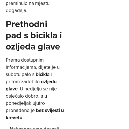
preminulo na mjestu
događaja.
Prethodni
pad s bicikla i
ozljeda glave
Prema dostupnim
informacijama, dijete je u
subotu palo s
bicikla
i
pritom zadobilo
ozljedu
glave
. U nedjelju se nije
osjećalo dobro, a u
ponedjeljak ujutro
pronađeno je
bez svijesti u
krevetu
.
– Naknadno smo doznali