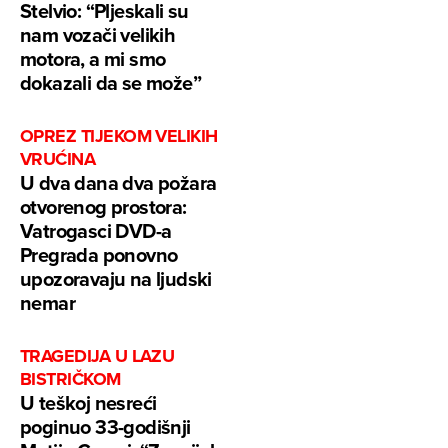
Stelvio: “Pljeskali su
nam vozači velikih
motora, a mi smo
dokazali da se može”
OPREZ TIJEKOM VELIKIH
VRUĆINA
U dva dana dva požara
otvorenog prostora:
Vatrogasci DVD-a
Pregrada ponovno
upozoravaju na ljudski
nemar
TRAGEDIJA U LAZU
BISTRIČKOM
U teškoj nesreći
poginuo 33-godišnji