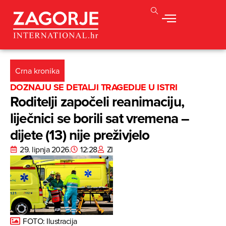
Crna kronika
DOZNAJU SE DETALJI TRAGEDIJE U ISTRI
Roditelji započeli reanimaciju,
liječnici se borili sat vremena –
dijete (13) nije preživjelo
29. lipnja 2026.
12:28
ZI
FOTO: Ilustracija