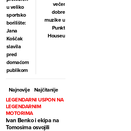
večer
u veliko
dobre
sportsko
muzike u
borilište:
Punkt
Jana
Houseu
Koščak
slavila
pred
domaćom
publikom
Najnovije
Najčitanije
LEGENDARNI USPON NA
LEGENDARNIM
MOTORIMA
Ivan Benko i ekipa na
Tomosima osvojili