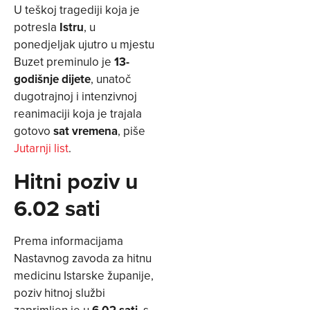
U teškoj tragediji koja je
potresla
Istru
, u
ponedjeljak ujutro u mjestu
Buzet preminulo je
13-
godišnje dijete
, unatoč
dugotrajnoj i intenzivnoj
reanimaciji koja je trajala
gotovo
sat vremena
, piše
Jutarnji list
.
Hitni poziv u
6.02 sati
Prema informacijama
Nastavnog zavoda za hitnu
medicinu Istarske županije,
poziv hitnoj službi
zaprimljen je u
6.02 sati
, s