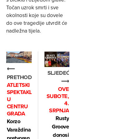
Točan uzrok smrti i sve
okolnosti koje su dovele
do ove tragedije utvrdit će
nadležna tijela.
⟵
SLJEDEĆE
PRETHODNO
⟶
ATLETSKI
OVE
SPEKTAKL
SUBOTE,
U
4.
CENTRU
SRPNJA
GRADA
Rusty
Korzo
Groove
Varaždina
donosi
pretvoren