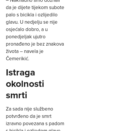
da je dijete tijekom subote
palo s bicikla i ozlijedilo
glavu. U nedjelju se nije
osjećalo dobro, a u
ponedjeljak ujutro
pronađeno je bez znakova
života – navela je
Čemerikić.
Istraga
okolnosti
smrti
Za sada nije službeno
potvrđeno da je smrt
izravno povezana s padom
s bicikla i ozljedom glave.