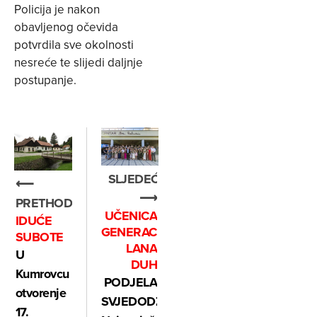
Policija je nakon
obavljenog očevida
potvrdila sve okolnosti
nesreće te slijedi daljnje
postupanje.
SLJEDEĆE
⟵
⟶
PRETHODNO
UČENICA
IDUĆE
GENERACIJE
SUBOTE
LANA
U
DUH
Kumrovcu
PODJELA
otvorenje
SVJEDODŽBI:
17.