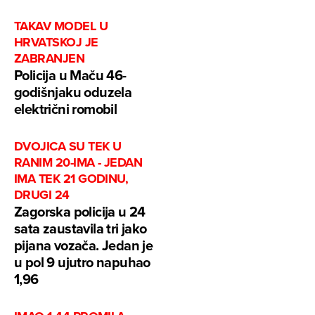
TAKAV MODEL U
HRVATSKOJ JE
ZABRANJEN
Policija u Maču 46-
godišnjaku oduzela
električni romobil
DVOJICA SU TEK U
RANIM 20-IMA - JEDAN
IMA TEK 21 GODINU,
DRUGI 24
Zagorska policija u 24
sata zaustavila tri jako
pijana vozača. Jedan je
u pol 9 ujutro napuhao
1,96