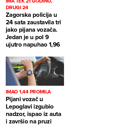
IMA TEK 21 GODINU,
DRUGI 24
Zagorska policija u
24 sata zaustavila tri
jako pijana vozača.
Jedan je u pol 9
ujutro napuhao 1,96
IMAO 1,44 PROMILA
Pijani vozač u
Lepoglavi izgubio
nadzor, ispao iz auta
i završio na pruzi