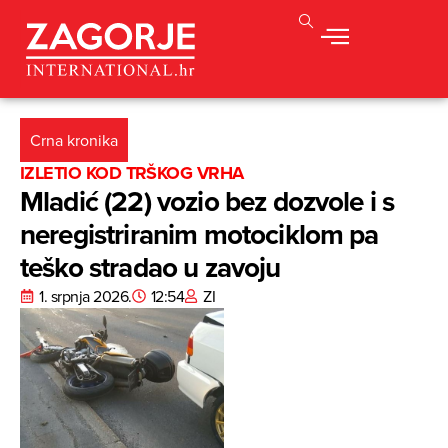
Crna kronika
IZLETIO KOD TRŠKOG VRHA
Mladić (22) vozio bez dozvole i s
neregistriranim motociklom pa
teško stradao u zavoju
1. srpnja 2026.
12:54
ZI