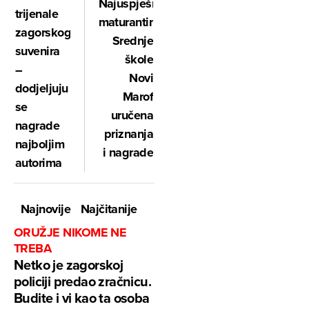
Najuspješnijim
trijenale
maturantima
zagorskog
Srednje
suvenira
škole
–
Novi
dodjeljuju
Marof
se
uručena
nagrade
priznanja
najboljim
i nagrade
autorima
Najnovije
Najčitanije
ORUŽJE NIKOME NE
TREBA
Netko je zagorskoj
policiji predao zračnicu.
Budite i vi kao ta osoba