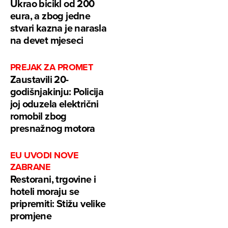
Ukrao bicikl od 200
eura, a zbog jedne
stvari kazna je narasla
na devet mjeseci
PREJAK ZA PROMET
Zaustavili 20-
godišnjakinju: Policija
joj oduzela električni
romobil zbog
presnažnog motora
EU UVODI NOVE
ZABRANE
Restorani, trgovine i
hoteli moraju se
pripremiti: Stižu velike
promjene