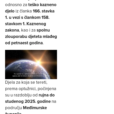
odnosno za
teško kazneno
djelo
iz članka
166. stavka
1. u vezi s člankom 158.
stavkom 1. Kaznenog
zakona
, kao i za
spolnu
zlouporabu djeteta mlađeg
od petnaest godina
.
Djela za koja se tereti,
prema optužnici, počinjena
su u razdoblju od
rujna do
studenog 2025. godine
na
području
Međimurske
županije
.