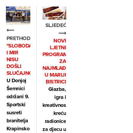
SLJEDEĆE
⟵
⟶
PRETHODNO
NOVI
"SLOBODA
LJETNI
I MIR
PROGRAM
NISU
ZA
DOŠLI
NAJMLAĐE
SLUČAJNO"
U MARIJI
U Donjoj
BISTRICI
Šemnici
Glazba,
održani 9.
igra i
Sportski
kreativnost:
susreti
kreću
branitelja
radionice
Krapinsko
za djecu u