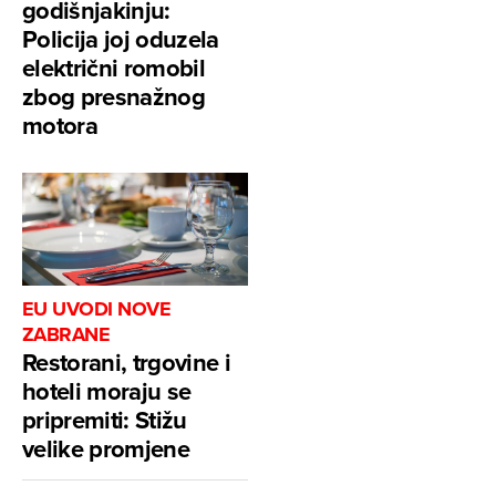
godišnjakinju:
Policija joj oduzela
električni romobil
zbog presnažnog
motora
EU UVODI NOVE
ZABRANE
Restorani, trgovine i
hoteli moraju se
pripremiti: Stižu
velike promjene