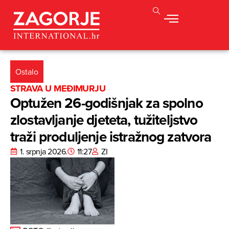
Ostalo
STRAVA U MEĐIMURJU
Optužen 26-godišnjak za spolno
zlostavljanje djeteta, tužiteljstvo
traži produljenje istražnog zatvora
1. srpnja 2026.
11:27
ZI