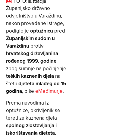
FOTO: Ilustracija
Županijsko državno
odvjetništvo u Varaždinu,
nakon provedene istrage,
podiglo je
optužnicu
pred
Županijskim sudom u
Varaždinu
protiv
hrvatskog državljanina
rođenog 1999. godine
zbog sumnje na počinjenje
teških kaznenih djela
na
štetu
djeteta mlađeg od 15
godina
, piše
eMeđimurje
.
Prema navodima iz
optužnice, okrivljenik se
tereti za kaznena djela
spolnog zlostavljanja i
iskorištavanja djeteta
,