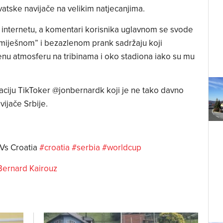
vatske navijače na velikim natjecanjima.
a internetu, a komentari korisnika uglavnom se svode
esmiješnom” i bezazlenom prank sadržaju koji
tenu atmosferu na tribinama i oko stadiona iako su mu
uaciju TikToker @jonbernardk koji je ne tako davno
ijače Srbije.
 Vs Croatia
#croatia
#serbia
#worldcup
Bernard Kairouz