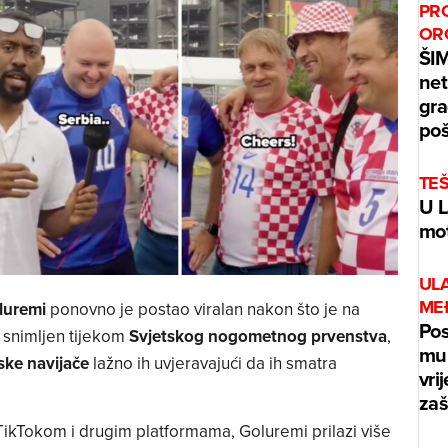
PR
OR
ŠI
net
gra
poš
TE
U L
mot
UL
ME
luremi
ponovno je postao viralan nakon što je na
Pos
 snimljen tijekom
Svjetskog nogometnog prvenstva
,
mur
ske navijače
lažno ih uvjeravajući da ih smatra
vri
zaš
 TikTokom i drugim platformama, Goluremi prilazi više