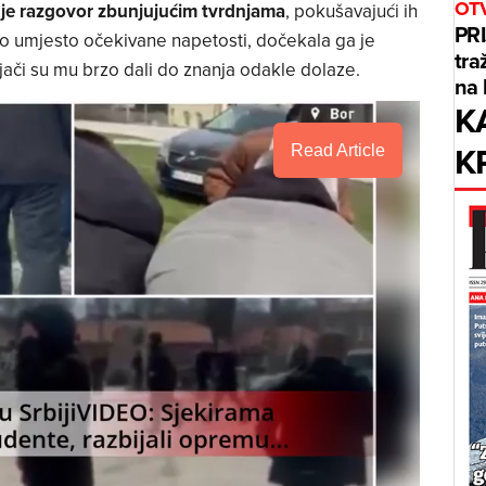
OT
je razgovor zbunjujućim tvrdnjama
, pokušavajući ih
PRI
. No umjesto očekivane napetosti, dočekala ga je
tra
jači su mu brzo dali do znanja odakle dolaze.
na 
K
K
Read Article