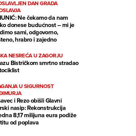
OSLAVLJEN DAN GRADA
OSLAVJA
MUNIĆ: Ne čekamo da nam
ko donese budućnost – mi je
dimo sami, odgovorno,
teno, hrabro i zajedno
ŠKA NESREĆA U ZAGORJU
azu Bistričkom smrtno stradao
ociklist
AGANJA U SIGURNOST
ĐIMURJA
avec i Rezo obišli Glavni
ski nasip: Rekonstrukcija
jedna 8,17 milijuna eura podiže
titu od poplava