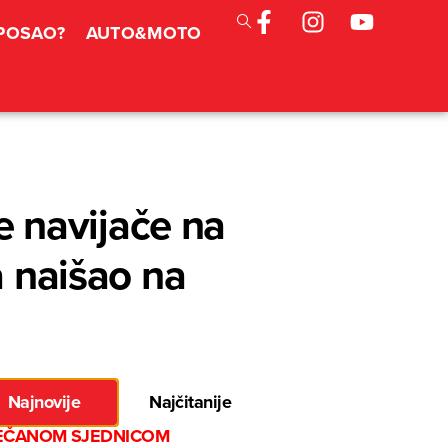
 POSAO?
AUTO&MOTO
 navijače na
a naišao na
Najnovije
Najčitanije
EČANOM SJEDNICOM