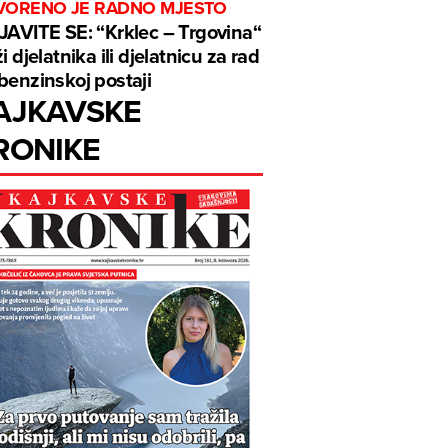
VORENO JE RADNO MJESTO
JAVITE SE: “Krklec – Trgovina“
ži djelatnika ili djelatnicu za rad
benzinskoj postaji
AJKAVSKE
RONIKE