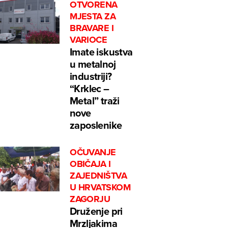
OTVORENA
MJESTA ZA
BRAVARE I
VARIOCE
Imate iskustva
u metalnoj
industriji?
“Krklec –
Metal” traži
nove
zaposlenike
OČUVANJE
OBIČAJA I
ZAJEDNIŠTVA
U HRVATSKOM
ZAGORJU
Druženje pri
Mrzljakima