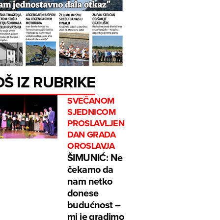
OŠ IZ RUBRIKE
SVEČANOM
SJEDNICOM
PROSLAVLJEN
DAN GRADA
OROSLAVJA
ŠIMUNIĆ: Ne
čekamo da
nam netko
donese
budućnost –
mi je gradimo