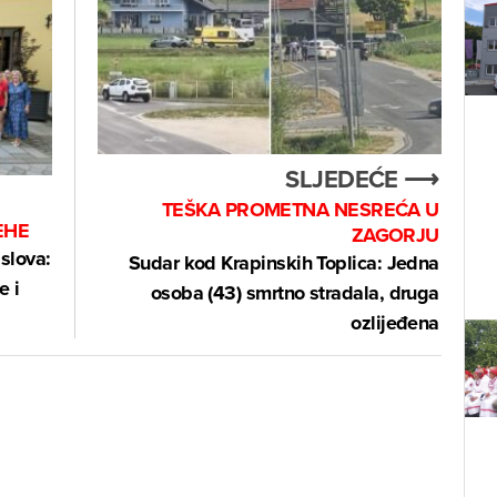
SLJEDEĆE ⟶
TEŠKA PROMETNA NESREĆA U
EHE
ZAGORJU
slova:
Sudar kod Krapinskih Toplica: Jedna
e i
osoba (43) smrtno stradala, druga
ozlijeđena