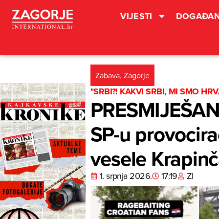
VIJESTI
DOGAĐAN
Zabava
,
Zagorje
"SRBI?! KAKVI SRBI, MI SMO HRV
PRESMIJEŠAN V
SP-u provocira
vesele Krapin
1. srpnja 2026.
17:19
ZI