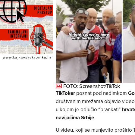
FOTO: Screenshot/TikTok
TikToker
poznat pod nadimkom
Go
društvenim mrežama objavio video
u kojem je odlučio “prankati”
hrvat
navijačima Srbije
.
U videu, koji se munjevito proširio