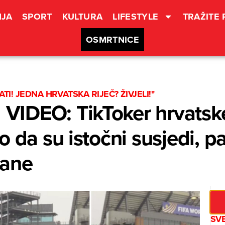
JA
SPORT
KULTURA
LIFESTYLE
TRAŽITE
OSMRTNICE
ATI! JEDNA HRVATSKA RIJEČ? ŽIVJELI!"
IDEO: TikToker hrvatske
o da su istočni susjedi, p
čane
SV