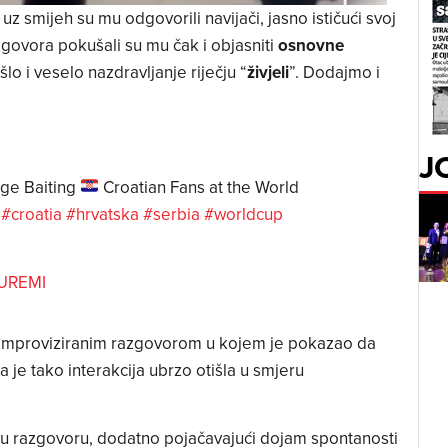
 uz smijeh su mu odgovorili navijači, jasno ističući svoj
azgovora pokušali su mu čak i objasniti
osnovne
lo i veselo nazdravljanje riječju “
živjeli
”. Dodajmo i
J
ge Baiting
Croatian Fans at the World
.
#croatia
#hrvatska
#serbia
#worldcup
LUREMI
s improviziranim razgovorom u kojem je pokazao da
 je tako interakcija ubrzo otišla u smjeru
i u razgovoru, dodatno pojačavajući dojam spontanosti