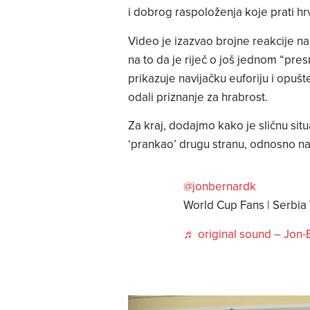
i dobrog raspoloženja koje prati hr
Video je izazvao brojne reakcije n
na to da je riječ o još jednom “pr
prikazuje navijačku euforiju i opuš
odali priznanje za hrabrost.
Za kraj, dodajmo kako je sličnu sit
‘prankao’ drugu stranu, odnosno nav
@jonbernardk
World Cup Fans | Serbia
♬ original sound – Jon-