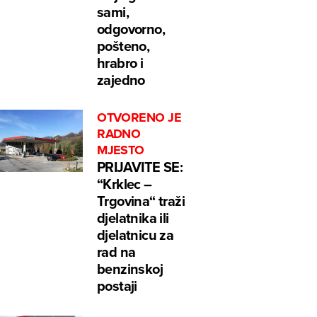
sami,
odgovorno,
pošteno,
hrabro i
zajedno
OTVORENO JE
RADNO
MJESTO
PRIJAVITE SE:
“Krklec –
Trgovina“ traži
djelatnika ili
djelatnicu za
rad na
benzinskoj
postaji