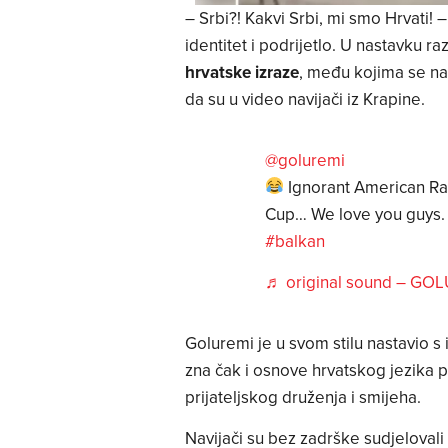
– Srbi?! Kakvi Srbi, mi smo Hrvati! –
identitet i podrijetlo. U nastavku r
hrvatske izraze
, među kojima se naš
da su u video navijači iz Krapine.
@goluremi
Ignorant American Ra
Cup… We love you guys
#balkan
♬ original sound – GO
Goluremi je u svom stilu nastavio 
zna čak i osnove hrvatskog jezika pa
prijateljskog druženja i smijeha.
Navijači su bez zadrške sudjeloval