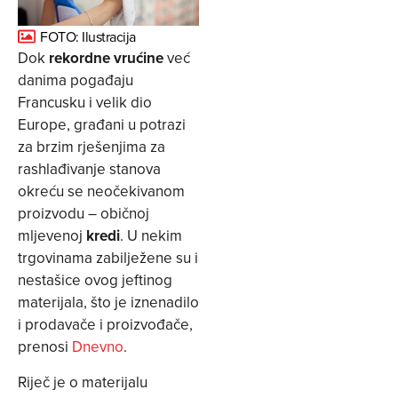
FOTO: Ilustracija
Dok
rekordne vrućine
već
danima pogađaju
Francusku i velik dio
Europe, građani u potrazi
za brzim rješenjima za
rashlađivanje stanova
okreću se neočekivanom
proizvodu – običnoj
mljevenoj
kredi
. U nekim
trgovinama zabilježene su i
nestašice ovog jeftinog
materijala, što je iznenadilo
i prodavače i proizvođače,
prenosi
Dnevno
.
Riječ je o materijalu