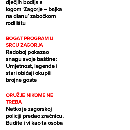
dječjih bodija s
logom ‘Zagorje – bajka
na dlanu’ zabočkom
rodilištu
BOGAT PROGRAM U
SRCU ZAGORJA
Radoboj pokazao
snagu svoje baštine:
Umjetnost, legende i
stari običaji okupili
brojne goste
ORUŽJE NIKOME NE
TREBA
Netko je zagorskoj
policiji predao zračnicu.
Budite i vi kao ta osoba