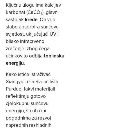
Ključnu ulogu ima kalcijev
karbonat (CaCO₃), glavni
sastojak
krede
. On vrlo
slabo apsorbira sunčevu
svjetlost, uključujući UV i
blisko infracrveno
zračenje, zbog čega
učinkovito odbija
toplinsku
energiju
.
Kako ističe istraživač
Xiangyu Li sa Sveučilišta
Purdue, takvi materijali
reflektiraju gotovo
cjelokupnu sunčevu
energiju, što ih čini
pogodnima za razvoj
naprednih rashladnih