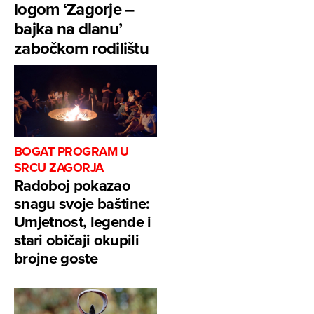
logom ‘Zagorje –
bajka na dlanu’
zabočkom rodilištu
BOGAT PROGRAM U
SRCU ZAGORJA
Radoboj pokazao
snagu svoje baštine:
Umjetnost, legende i
stari običaji okupili
brojne goste