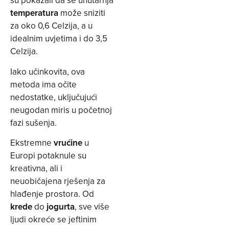
su pokazali da se unutarnja
temperatura
može sniziti
za oko 0,6 Celzija, a u
idealnim uvjetima i do 3,5
Celzija.
Iako učinkovita, ova
metoda ima očite
nedostatke, uključujući
neugodan miris u početnoj
fazi sušenja.
Ekstremne
vrućine
u
Europi potaknule su
kreativna, ali i
neuobičajena rješenja za
hlađenje prostora. Od
krede
do
jogurta
, sve više
ljudi okreće se jeftinim