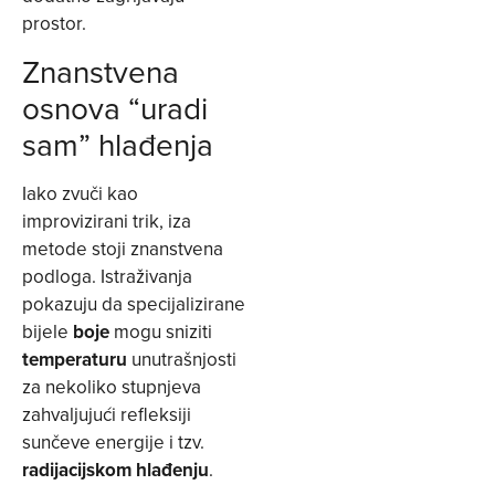
prostor.
Znanstvena
osnova “uradi
sam” hlađenja
Iako zvuči kao
improvizirani trik, iza
metode stoji znanstvena
podloga. Istraživanja
pokazuju da specijalizirane
bijele
boje
mogu sniziti
temperaturu
unutrašnjosti
za nekoliko stupnjeva
zahvaljujući refleksiji
sunčeve energije i tzv.
radijacijskom hlađenju
.