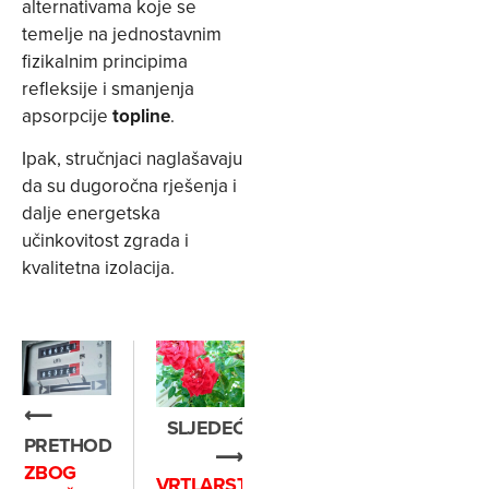
alternativama koje se
temelje na jednostavnim
fizikalnim principima
refleksije i smanjenja
apsorpcije
topline
.
Ipak, stručnjaci naglašavaju
da su dugoročna rješenja i
dalje energetska
učinkovitost zgrada i
kvalitetna izolacija.
⟵
SLJEDEĆE
PRETHODNO
⟶
ZBOG
VRTLARSTVO