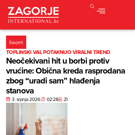
Savjeti
TOPLINSKI VAL POTAKNUO VIRALNI TREND
Neočekivani hit u borbi protiv
vrućine: Obična kreda rasprodana
zbog “uradi sam” hlađenja
stanova
3. srpnja 2026.
02:28
ZI