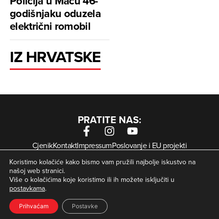
Policija u Maču 46-
godišnjaku oduzela
električni romobil
IZ HRVATSKE
PRATITE NAS:
Cjenik
Kontakt
Impressum
Poslovanje i EU projekti
Arhiva digitalnih novina
Uvjeti korištenja
Zaštita privatnosti
Koristimo kolačiće kako bismo vam pružili najbolje iskustvo na
Kolačići
našoj web stranici.
Više o kolačićima koje koristimo ili ih možete isključiti u
postavkama
.
© Zagorje International – Sva prava pridržana | Developed
krMedia
by
Prihvaćam
Postavke