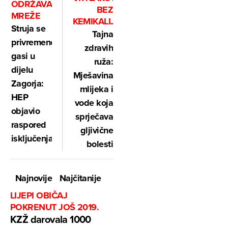
ODRŽAVANJA
BEZ
MREŽE
KEMIKALIJA
Struja se
Tajna
privremeno
zdravih
gasi u
ruža:
dijelu
Mješavina
Zagorja:
mlijeka i
HEP
vode koja
objavio
sprječava
raspored
gljivične
isključenja
bolesti
Najnovije
Najčitanije
LIJEPI OBIČAJ
POKRENUT JOŠ 2019.
KZŽ darovala 1000