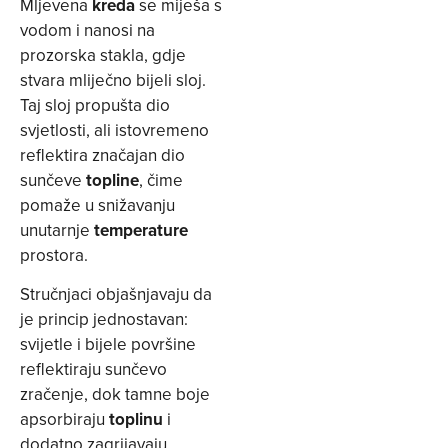
Mljevena
kreda
se miješa s
vodom i nanosi na
prozorska stakla, gdje
stvara mliječno bijeli sloj.
Taj sloj propušta dio
svjetlosti, ali istovremeno
reflektira značajan dio
sunčeve
topline
, čime
pomaže u snižavanju
unutarnje
temperature
prostora.
Stručnjaci objašnjavaju da
je princip jednostavan:
svijetle i bijele površine
reflektiraju sunčevo
zračenje, dok tamne boje
apsorbiraju
toplinu
i
dodatno zagrijavaju