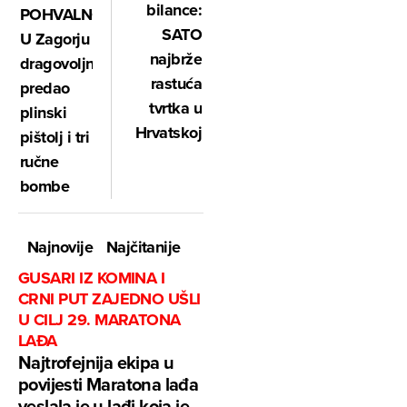
bilance:
POHVALNO:
SATO
U Zagorju
najbrže
dragovoljno
rastuća
predao
tvrtka u
plinski
Hrvatskoj
pištolj i tri
ručne
bombe
Najnovije
Najčitanije
GUSARI IZ KOMINA I
CRNI PUT ZAJEDNO UŠLI
U CILJ 29. MARATONA
LAĐA
Najtrofejnija ekipa u
povijesti Maratona lađa
veslala je u lađi koja je