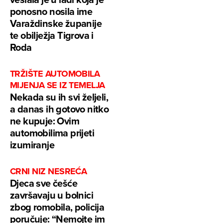
ponosno nosila ime
Varaždinske županije
te obilježja Tigrova i
Roda
TRŽIŠTE AUTOMOBILA
MIJENJA SE IZ TEMELJA
Nekada su ih svi željeli,
a danas ih gotovo nitko
ne kupuje: Ovim
automobilima prijeti
izumiranje
CRNI NIZ NESREĆA
Djeca sve češće
završavaju u bolnici
zbog romobila, policija
poručuje: “Nemojte im