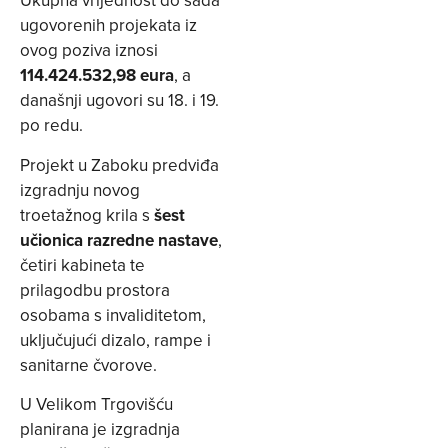
Ukupna vrijednost do sada
ugovorenih projekata iz
ovog poziva iznosi
114.424.532,98 eura
, a
današnji ugovori su 18. i 19.
po redu.
Projekt u Zaboku predviđa
izgradnju novog
troetažnog krila s
šest
učionica razredne nastave
,
četiri kabineta te
prilagodbu prostora
osobama s invaliditetom,
uključujući dizalo, rampe i
sanitarne čvorove.
U Velikom Trgovišću
planirana je izgradnja