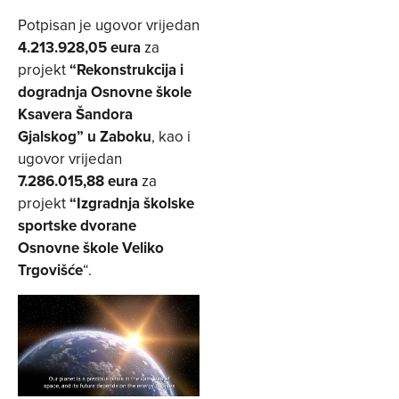
Potpisan je ugovor vrijedan
4.213.928,05 eura
za
projekt
“Rekonstrukcija i
dogradnja Osnovne škole
Ksavera Šandora
Gjalskog” u Zaboku
, kao i
ugovor vrijedan
7.286.015,88 eura
za
projekt
“Izgradnja školske
sportske dvorane
Osnovne škole Veliko
Trgovišće
“.