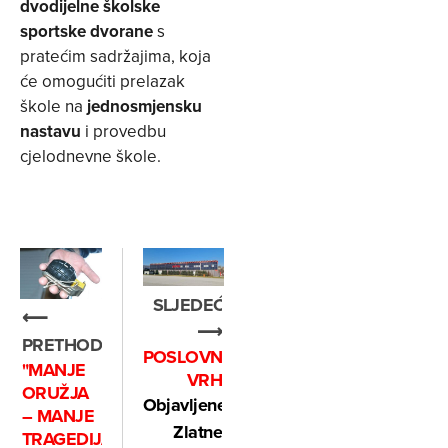
dvodijelne školske
sportske dvorane
s
pratećim sadržajima, koja
će omogućiti prelazak
škole na
jednosmjensku
nastavu
i provedbu
cjelodnevne škole.
SLJEDEĆE
⟵
⟶
PRETHODNO
POSLOVNI
"MANJE
VRH
ORUŽJA
Objavljene
– MANJE
Zlatne
TRAGEDIJA“