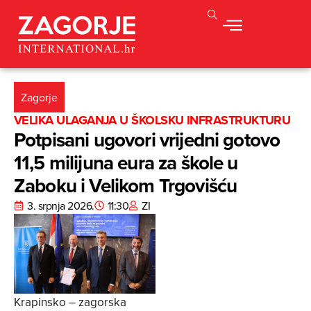
Zagorje
VELIKA ULAGANJA U ŠKOLSKU INFRASTRUKTURU
Potpisani ugovori vrijedni gotovo
11,5 milijuna eura za škole u
Zaboku i Velikom Trgovišću
3. srpnja 2026.
11:30
ZI
Krapinsko – zagorska