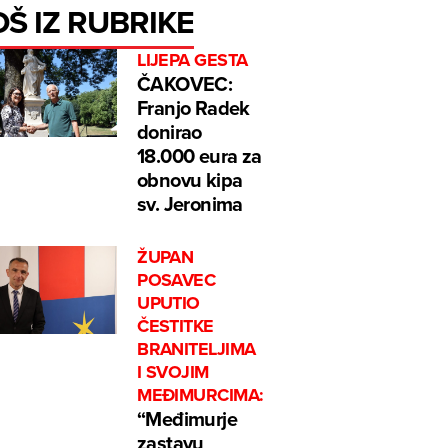
OŠ IZ RUBRIKE
LIJEPA GESTA
ČAKOVEC:
Franjo Radek
donirao
18.000 eura za
obnovu kipa
sv. Jeronima
ŽUPAN
POSAVEC
UPUTIO
ČESTITKE
BRANITELJIMA
I SVOJIM
MEĐIMURCIMA:
“Međimurje
zastavu