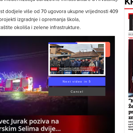
K
st dodjele više od 70 ugovora ukupne vrijednosti 409
 projekti izgradnje i opremanja škola,
štite okoliša i zelene infrastrukture.
Read Article
Next video in 4
Cancel