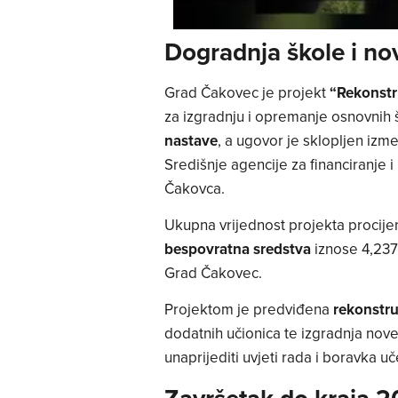
Dogradnja škole i no
Grad Čakovec je projekt
“Rekonstr
za izgradnju i opremanje osnovnih 
nastave
, a ugovor je sklopljen izm
Središnje agencije za financiranje
Čakovca.
Ukupna vrijednost projekta procije
bespovratna sredstva
iznose 4,237 
Grad Čakovec.
Projektom je predviđena
rekonstru
dodatnih učionica te izgradnja nov
unaprijediti uvjeti rada i boravka uč
Završetak do kraja 2