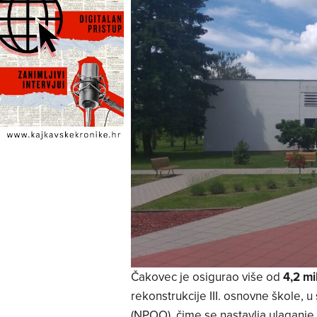
Čakovec je osigurao više od
4,2 mi
rekonstrukcije III. osnovne škole, 
(NPOO), čime se nastavlja ulaganje 