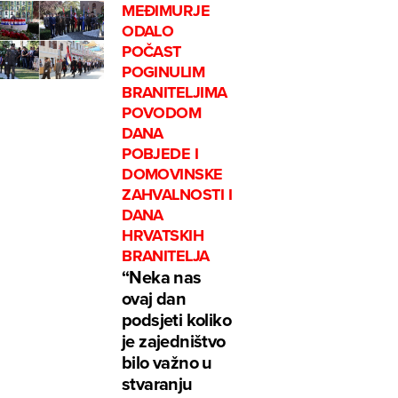
MEĐIMURJE
ODALO
POČAST
POGINULIM
BRANITELJIMA
POVODOM
DANA
POBJEDE I
DOMOVINSKE
ZAHVALNOSTI I
DANA
HRVATSKIH
BRANITELJA
“Neka nas
ovaj dan
podsjeti koliko
je zajedništvo
bilo važno u
stvaranju