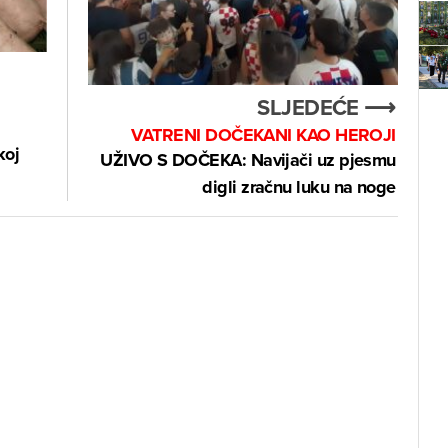
SLJEDEĆE ⟶
VATRENI DOČEKANI KAO HEROJI
koj
UŽIVO S DOČEKA: Navijači uz pjesmu
digli zračnu luku na noge