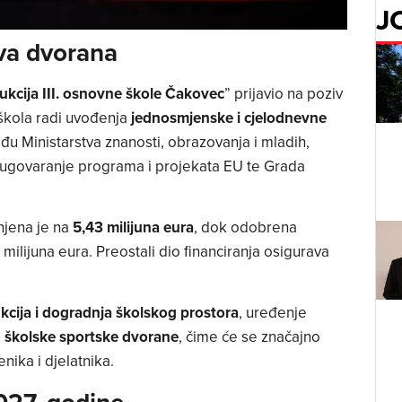
J
va dvorana
ukcija III. osnovne škole Čakovec
” prijavio na poziv
škola radi uvođenja
jednosmjenske i cjelodnevne
eđu Ministarstva znanosti, obrazovanja i mladih,
 i ugovaranje programa i projekata EU te Grada
njena je na
5,43 milijuna eura
, dok odobrena
milijuna eura. Preostali dio financiranja osigurava
kcija i dogradnja školskog prostora
, uređenje
e
školske sportske dvorane
, čime će se značajno
enika i djelatnika.
027. godine