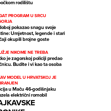
očkom rodilištu
GAT PROGRAM U SRCU
GORJA
oboj pokazao snagu svoje
tine: Umjetnost, legende i stari
čaji okupili brojne goste
UŽJE NIKOME NE TREBA
ko je zagorskoj policiji predao
čnicu. Budite i vi kao ta osoba
KAV MODEL U HRVATSKOJ JE
BRANJEN
icija u Maču 46-godišnjaku
zela električni romobil
AJKAVSKE