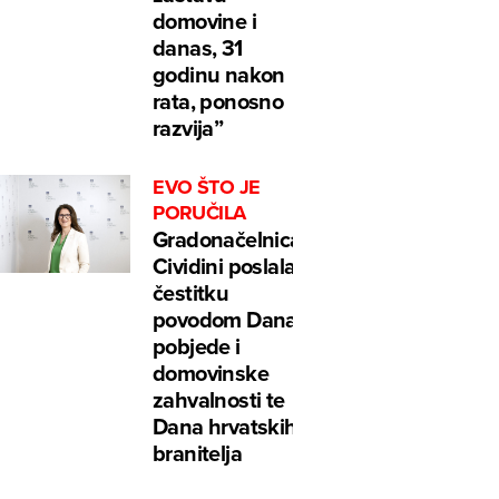
domovine i
danas, 31
godinu nakon
rata, ponosno
razvija”
EVO ŠTO JE
PORUČILA
Gradonačelnica
Cividini poslala
čestitku
povodom Dana
pobjede i
domovinske
zahvalnosti te
Dana hrvatskih
branitelja