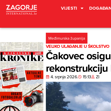
VIJESTI
DOGAĐAN
Međimurska županija
VELIKO ULAGANJE U ŠKOLSTVO
Čakovec osigur
rekonstrukciju 
4. srpnja 2026.
15:13
ZI