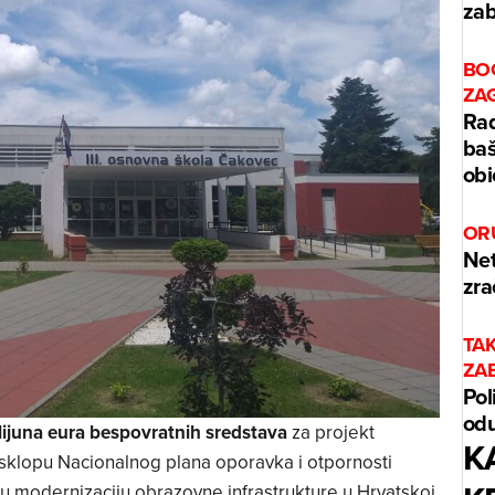
zab
BO
ZA
Rad
baš
obi
OR
Net
zra
TA
ZA
Pol
odu
lijuna eura bespovratnih sredstava
za projekt
K
u sklopu Nacionalnog plana oporavka i otpornosti
u modernizaciju obrazovne infrastrukture u Hrvatskoj.