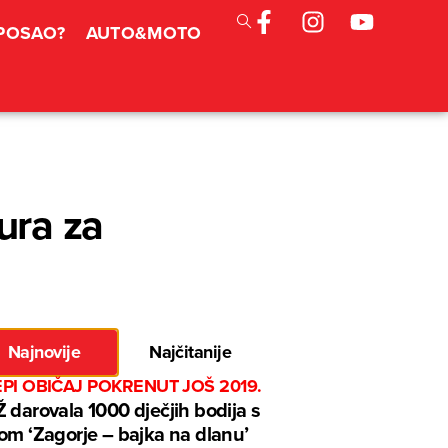
 POSAO?
AUTO&MOTO
ura za
Najnovije
Najčitanije
EPI OBIČAJ POKRENUT JOŠ 2019.
 darovala 1000 dječjih bodija s
om ‘Zagorje – bajka na dlanu’