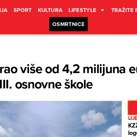
JA
SPORT
KULTURA
LIFESTYLE
TRAŽITE
OSMRTNICE
ao više od 4,2 milijuna e
III. osnovne škole
LIJ
KZŽ
log