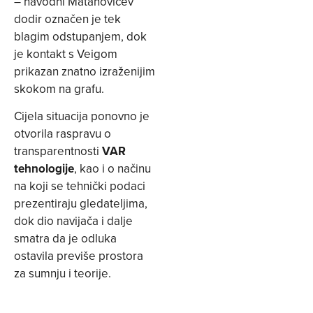
– navodni Matanovićev
dodir označen je tek
blagim odstupanjem, dok
je kontakt s Veigom
prikazan znatno izraženijim
skokom na grafu.
Cijela situacija ponovno je
otvorila raspravu o
transparentnosti
VAR
tehnologije
, kao i o načinu
na koji se tehnički podaci
prezentiraju gledateljima,
dok dio navijača i dalje
smatra da je odluka
ostavila previše prostora
za sumnju i teorije.