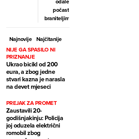
odale
počast
braniteljima
Najnovije
Najčitanije
NIJE GA SPASILO NI
PRIZNANJE
Ukrao bicikl od 200
eura, a zbog jedne
stvari kazna je narasla
na devet mjeseci
PREJAK ZA PROMET
Zaustavili 20-
godišnjakinju: Policija
joj oduzela električni
romobil zbog