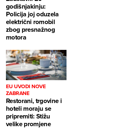
godišnjakinju:
Policija joj oduzela
električni romobil
zbog presnažnog
motora
EU UVODI NOVE
ZABRANE
Restorani, trgovine i
hoteli moraju se
pripremiti: Stižu
velike promjene