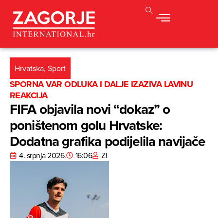
Hrvatska
,
Sport
SPORNA VAR ODLUKA I DALJE IZAZIVA LAVINU
REAKCIJA
FIFA objavila novi “dokaz” o
poništenom golu Hrvatske:
Dodatna grafika podijelila navijače
4. srpnja 2026.
16:06
ZI