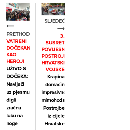
SLJEDEĆE
⟵
⟶
PRETHODNO
3.
VATRENI
SUSRET
DOČEKANI
POVIJESNIH
KAO
POSTROJBI
HEROJI
HRVATSKE
UŽIVO S
VOJSKE
DOČEKA:
Krapina
Navijači
domaćin
uz pjesmu
impresivnog
digli
mimohoda:
zračnu
Postrojbe
luku na
iz cijele
noge
Hrvatske