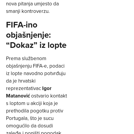
nova pitanja umjesto da
smanji kontroverzu.
FIFA-ino
objašnjenje:
“Dokaz” iz lopte
Prema službenom
objašnjenju FIFA-e, podaci
iz lopte navodno potvrđuju
da je hrvatski
reprezentativac
Igor
Matanović
ostvario kontakt
s loptom u akciji koja je
prethodila pogotku protiv
Portugala, što je sucu
omogućilo da dosudi
zaleđe i poništi pogodak.