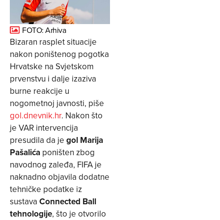
FOTO: Arhiva
Bizaran rasplet situacije
nakon poništenog pogotka
Hrvatske na Svjetskom
prvenstvu i dalje izaziva
burne reakcije u
nogometnoj javnosti, piše
gol.dnevnik.hr
. Nakon što
je VAR intervencija
presudila da je
gol Marija
Pašalića
poništen zbog
navodnog zaleđa, FIFA je
naknadno objavila dodatne
tehničke podatke iz
sustava
Connected Ball
tehnologije
, što je otvorilo