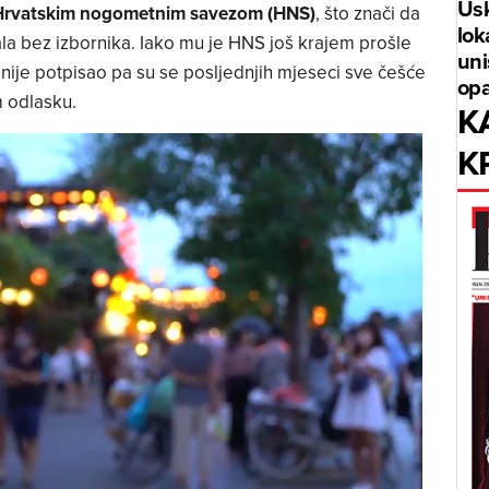
Usk
Hrvatskim nogometnim savezom (HNS)
, što znači da
lok
ala bez izbornika. Iako mu je HNS još krajem prošle
uni
nije potpisao pa su se posljednjih mjeseci sve češće
opa
m odlasku.
K
K