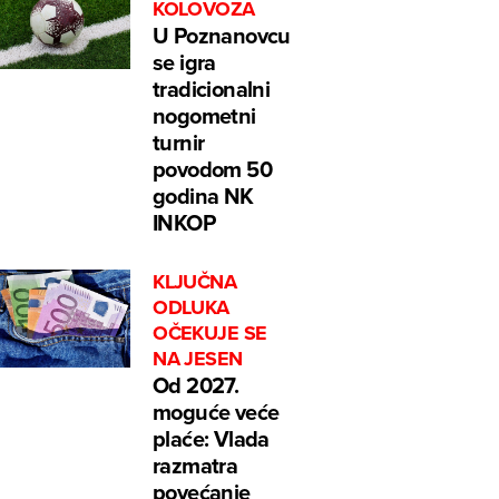
KOLOVOZA
U Poznanovcu
se igra
tradicionalni
nogometni
turnir
povodom 50
godina NK
INKOP
KLJUČNA
ODLUKA
OČEKUJE SE
NA JESEN
Od 2027.
moguće veće
plaće: Vlada
razmatra
povećanje