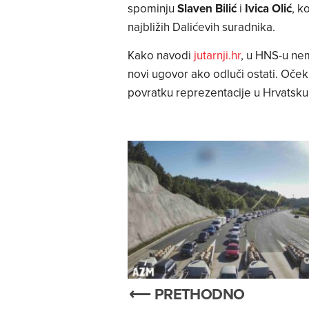
spominju
Slaven Bilić
i
Ivica Olić
, k
najbližih Dalićevih suradnika.
Kako navodi
jutarnji.hr
, u HNS-u ne
novi ugovor ako odluči ostati. Oče
povratku reprezentacije u Hrvatsku
⟵ PRETHODNO