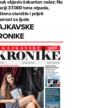
ok objavio šokantan nalaz: Na
aciji 37.000 tona otpada,
šteno stanište i prijeti
snost za ljude
AJKAVSKE
RONIKE