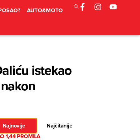
 POSAO?
AUTO&MOTO
iću istekao
 nakon
Najnovije
Najčitanije
O 1,44 PROMILA