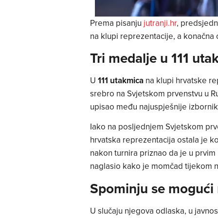
Prema pisanju
jutranji.hr
, predsjed
na klupi reprezentacije, a konačna 
Tri medalje u 111 uta
U
111 utakmica
na klupi hrvatske r
srebro na Svjetskom prvenstvu u Rus
upisao među najuspješnije izbornik
Iako na posljednjem Svjetskom prve
hrvatska reprezentacija ostala je ko
nakon turnira priznao da je u prvi
naglasio kako je momčad tijekom na
Spominju se mogući n
U slučaju njegova odlaska, u javnos