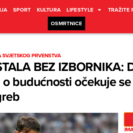
JA
SPORT
KULTURA
LIFESTYLE
TRAŽITE
OSMRTNICE
A SVJETSKOG PRVENSTVA
ALA BEZ IZBORNIKA: Dal
 o budućnosti očekuje se
greb
IMA