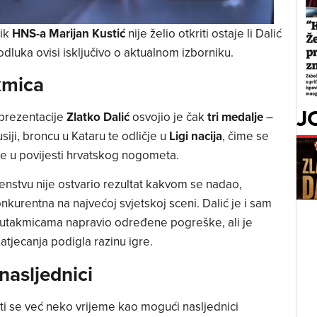
nik
HNS-a Marijan Kustić
nije želio otkriti ostaje li Dalić
odluka ovisi isključivo o aktualnom izborniku.
kmica
J
eprezentacije
Zlatko Dalić
osvojio je čak
tri medalje
–
iji, broncu u Kataru te odličje u
Ligi nacija
, čime se
e u povijesti hrvatskog nogometa.
nstvu nije ostvario rezultat kakvom se nadao,
nkurentna na najvećoj svjetskoj sceni. Dalić je i sam
m utakmicama napravio određene pogreške, ali je
tjecanja podigla razinu igre.
asljednici
ti se već neko vrijeme kao mogući nasljednici