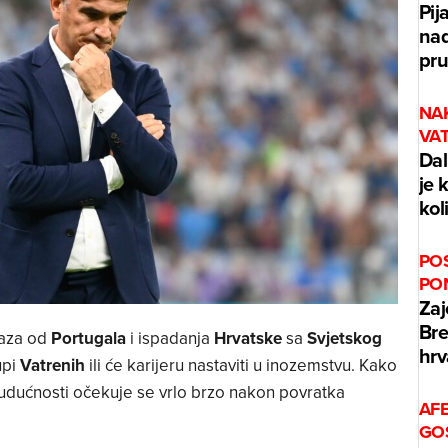
Pij
nad
pru
NA
VA
Dal
je 
kol
PO
PO
Zaj
Bre
raza od
Portugala
i ispadanja
Hrvatske
sa
Svjetskog
hrv
upi
Vatrenih
ili će karijeru nastaviti u inozemstvu. Kako
budućnosti očekuje se vrlo brzo nakon povratka
AF
GO