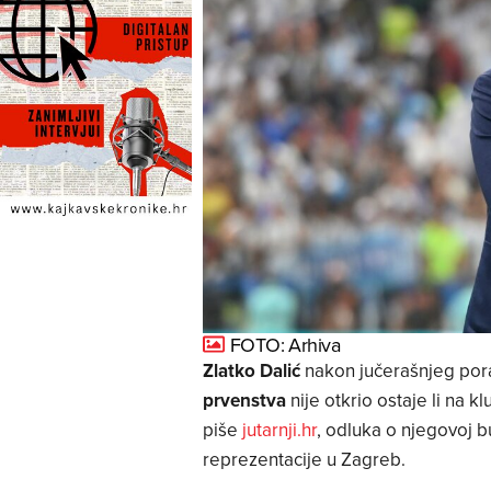
FOTO: Arhiva
Zlatko Dalić
nakon jučerašnjeg po
prvenstva
nije otkrio ostaje li na kl
piše
jutarnji.hr
, odluka o njegovoj 
reprezentacije u Zagreb.