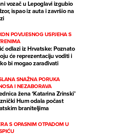
ani vozač u Lepoglavi izgubio
zor, ispao iz auta i završio na
zi
KON POVIJESNOG USPJEHA S
TRENIMA
ić odlazi iz Hrvatske: Poznato
koju će reprezentaciju voditi i
iko bi mogao zarađivati
SLANA SNAŽNA PORUKA
NOSA I NEZABORAVA
ednica žena ‘Katarina Zrinski’
znički Hum odala počast
atskim braniteljima
ERA S OPASNIM OTPADOM U
SPIĆU