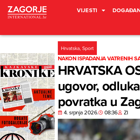
VIJESTI
DOGAĐAN
Hrvatska
,
Sport
NAKON ISPADANJA VATRENIH S
HRVATSKA OST
ugovor, odluka
povratka u Za
4. srpnja 2026.
08:36
ZI