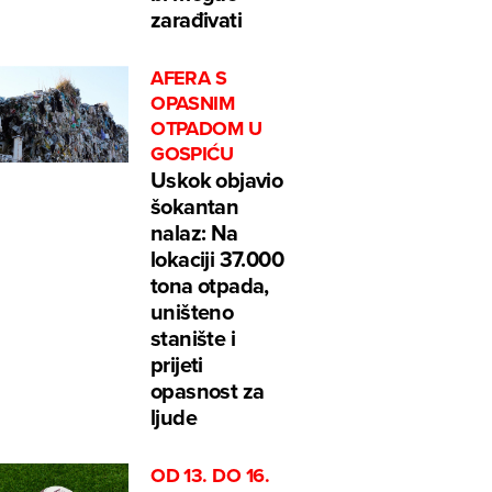
zarađivati
AFERA S
OPASNIM
OTPADOM U
GOSPIĆU
Uskok objavio
šokantan
nalaz: Na
lokaciji 37.000
tona otpada,
uništeno
stanište i
prijeti
opasnost za
ljude
OD 13. DO 16.