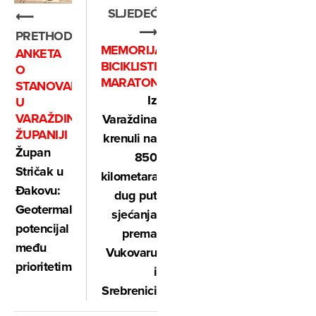
SLJEDEĆE
⟵
⟶
PRETHODNO
MEMORIJALNI
ANKETA
BICIKLISTIČKI
O
MARATON
STANOVANJU
Iz
U
VARAŽDINSKOJ
Varaždina
ŽUPANIJI
krenuli na
Župan
850
Stričak u
kilometara
Đakovu:
dug put
Geotermalni
sjećanja
potencijal
prema
među
Vukovaru
prioritetima
i
Srebrenici