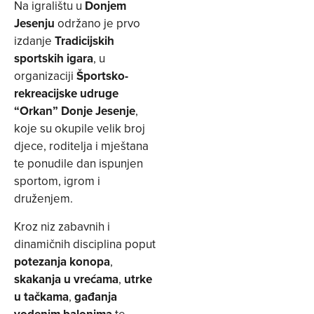
Na igralištu u
Donjem
Jesenju
održano je prvo
izdanje
Tradicijskih
sportskih igara
, u
organizaciji
Športsko-
rekreacijske udruge
“Orkan” Donje Jesenje
,
koje su okupile velik broj
djece, roditelja i mještana
te ponudile dan ispunjen
sportom, igrom i
druženjem.
Kroz niz zabavnih i
dinamičnih disciplina poput
potezanja konopa
,
skakanja u vrećama
,
utrke
u tačkama
,
gađanja
vodenim balonima
te