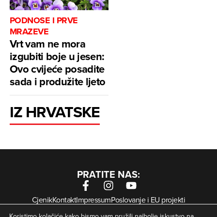
PODNOSE I PRVE
MRAZEVE
Vrt vam ne mora
izgubiti boje u jesen:
Ovo cvijeće posadite
sada i produžite ljeto
IZ HRVATSKE
PRATITE NAS:
Cjenik
Kontakt
Impressum
Poslovanje i EU projekti
Arhiva digitalnih novina
Uvjeti korištenja
Zaštita privatnosti
Koristimo kolačiće kako bismo vam pružili najbolje iskustvo na