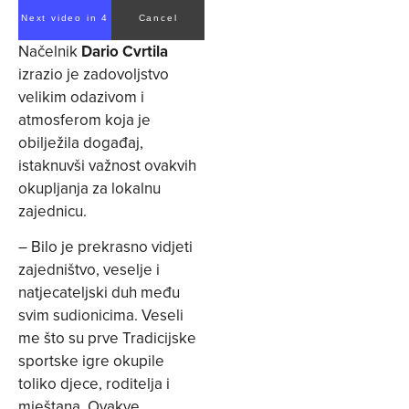
Next video in 3
Cancel
Načelnik
Dario Cvrtila
izrazio je zadovoljstvo
velikim odazivom i
atmosferom koja je
obilježila događaj,
istaknuvši važnost ovakvih
okupljanja za lokalnu
zajednicu.
– Bilo je prekrasno vidjeti
zajedništvo, veselje i
natjecateljski duh među
svim sudionicima. Veseli
me što su prve Tradicijske
sportske igre okupile
toliko djece, roditelja i
mještana. Ovakve