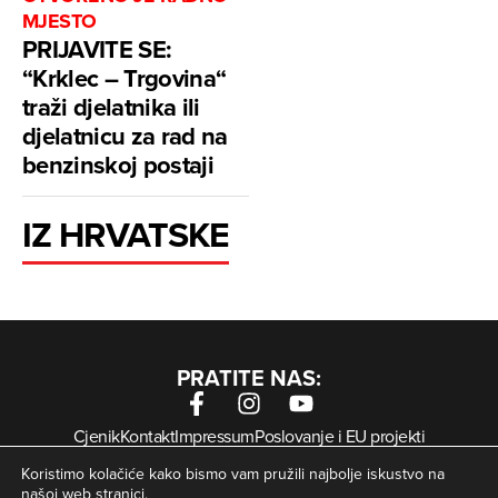
MJESTO
PRIJAVITE SE:
“Krklec – Trgovina“
traži djelatnika ili
djelatnicu za rad na
benzinskoj postaji
IZ HRVATSKE
PRATITE NAS:
Cjenik
Kontakt
Impressum
Poslovanje i EU projekti
Arhiva digitalnih novina
Uvjeti korištenja
Zaštita privatnosti
Koristimo kolačiće kako bismo vam pružili najbolje iskustvo na
Kolačići
našoj web stranici.