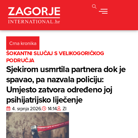
Crna kronika
ŠOKANTNI SLUČAJ S VELIKOGORIČKOG
PODRUČJA
Sjekirom usmrtila partnera dok je
spavao, pa nazvala policiju:
Umjesto zatvora određeno joj
psihijatrijsko liječenje
4. srpnja 2026.
14:14
ZI