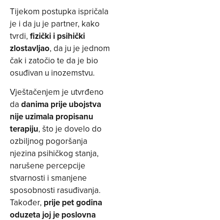
Tijekom postupka ispričala
je i da ju je partner, kako
tvrdi,
fizički i psihički
zlostavljao
, da ju je jednom
čak i zatočio te da je bio
osuđivan u inozemstvu.
Vještačenjem je utvrđeno
da
danima prije ubojstva
nije uzimala propisanu
terapiju
, što je dovelo do
ozbiljnog pogoršanja
njezina psihičkog stanja,
narušene percepcije
stvarnosti i smanjene
sposobnosti rasuđivanja.
Također,
prije pet godina
oduzeta joj je poslovna