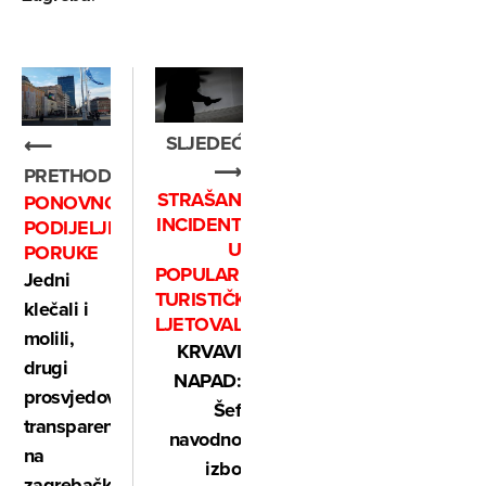
SLJEDEĆE
⟵
⟶
PRETHODNO
STRAŠAN
PONOVNO
INCIDENT
PODIJELJENE
U
PORUKE
POPULARNOM
Jedni
TURISTIČKOM
klečali i
LJETOVALIŠTU
molili,
KRVAVI
drugi
NAPAD:
prosvjedovali
Šef
transparentima
navodno
na
izbo
zagrebačkom