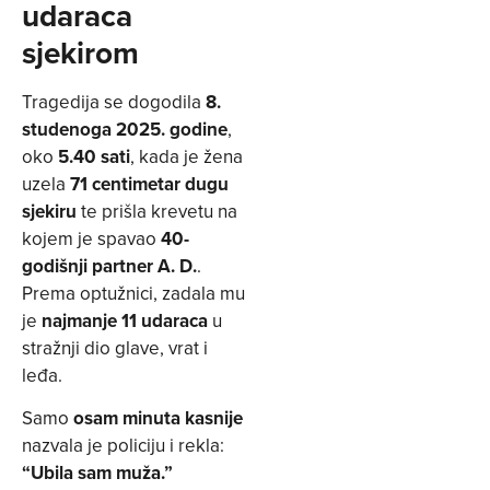
udaraca
sjekirom
Tragedija se dogodila
8.
studenoga 2025. godine
,
oko
5.40 sati
, kada je žena
uzela
71 centimetar dugu
sjekiru
te prišla krevetu na
kojem je spavao
40-
godišnji partner A. D.
.
Prema optužnici, zadala mu
je
najmanje 11 udaraca
u
stražnji dio glave, vrat i
leđa.
Samo
osam minuta kasnije
nazvala je policiju i rekla:
“Ubila sam muža.”