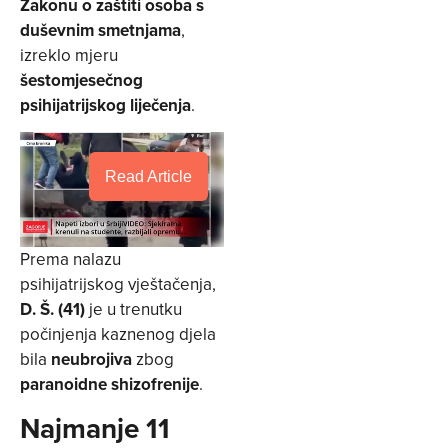
Zakonu o zaštiti osoba s
duševnim smetnjama
,
izreklo mjeru
šestomjesečnog
psihijatrijskog liječenja
.
Read Article
Prema nalazu
psihijatrijskog vještačenja,
D. Š. (41)
je u trenutku
počinjenja kaznenog djela
bila
neubrojiva
zbog
paranoidne shizofrenije
.
Najmanje 11