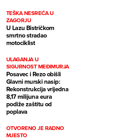
TEŠKA NESREĆA U
ZAGORJU
U Lazu Bistričkom
smrtno stradao
motociklist
ULAGANJA U
SIGURNOST MEĐIMURJA
Posavec i Rezo obišli
Glavni murski nasip:
Rekonstrukcija vrijedna
8,17 milijuna eura
podiže zaštitu od
poplava
OTVORENO JE RADNO
MJESTO