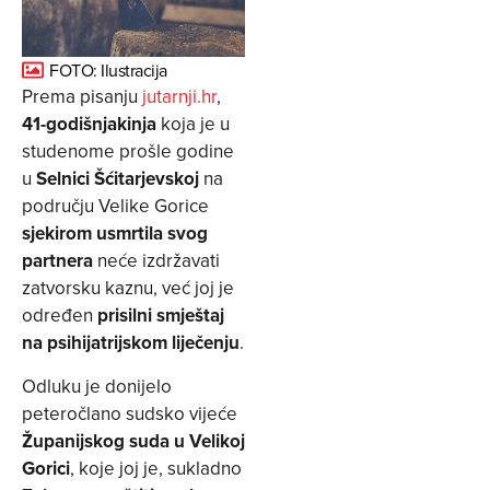
FOTO: Ilustracija
Prema pisanju
jutarnji.hr
,
41-godišnjakinja
koja je u
studenome prošle godine
u
Selnici Šćitarjevskoj
na
području Velike Gorice
sjekirom usmrtila svog
partnera
neće izdržavati
zatvorsku kaznu, već joj je
određen
prisilni smještaj
na psihijatrijskom liječenju
.
Odluku je donijelo
peteročlano sudsko vijeće
Županijskog suda u Velikoj
Gorici
, koje joj je, sukladno