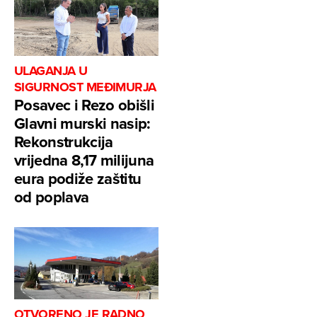
ULAGANJA U
SIGURNOST MEĐIMURJA
Posavec i Rezo obišli
Glavni murski nasip:
Rekonstrukcija
vrijedna 8,17 milijuna
eura podiže zaštitu
od poplava
OTVORENO JE RADNO