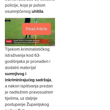
policije, koja je potom
osumnjičenog
uhitila
.
Read Article
Tijekom kriminalističkog
istraživanja kod 63-
godišnjaka je pronađen i
dodatni materijal
sumnjivog i
inkriminirajućeg sadržaja
,
a nakon ispitivanja predan
je nadležnim pravosudnim
tijelima, uz daljnje
postupanje Županijskog