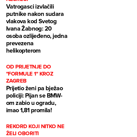
Vatrogasci izvlačili
putnike nakon sudara
vlakova kod Svetog
Ivana Žabnog: 20
osoba ozlijeđeno, jedna
prevezena
helikopterom
OD PRIJETNJE DO
"FORMULE 1" KROZ
ZAGREB
Prijetio ženi pa bježao
policiji: Pijan se BMW-
om zabio u ogradu,
imao 1,81 promila!
REKORD KOJI NITKO NE
ŽELI OBORITI