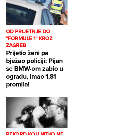
OD PRIJETNJE DO
"FORMULE 1" KROZ
ZAGREB
Prijetio ženi pa
bježao policiji: Pijan
se BMW-om zabio u
ogradu, imao 1,81
promila!
REKORD KOJI NITKO NE