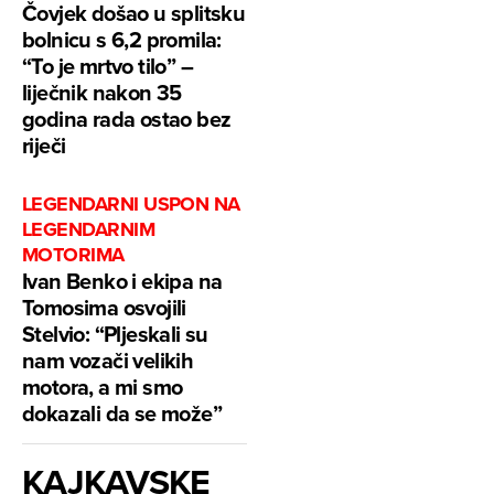
Čovjek došao u splitsku
bolnicu s 6,2 promila:
“To je mrtvo tilo” –
liječnik nakon 35
godina rada ostao bez
riječi
LEGENDARNI USPON NA
LEGENDARNIM
MOTORIMA
Ivan Benko i ekipa na
Tomosima osvojili
Stelvio: “Pljeskali su
nam vozači velikih
motora, a mi smo
dokazali da se može”
KAJKAVSKE