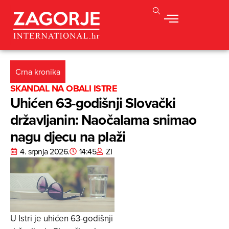
Crna kronika
SKANDAL NA OBALI ISTRE
Uhićen 63-godišnji Slovački
državljanin: Naočalama snimao
nagu djecu na plaži
4. srpnja 2026.
14:45
ZI
U Istri je uhićen 63-godišnji