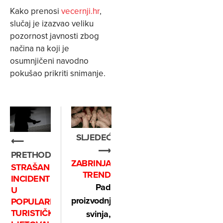
Kako prenosi
vecernji.hr
,
slučaj je izazvao veliku
pozornost javnosti zbog
načina na koji je
osumnjičeni navodno
pokušao prikriti snimanje.
SLJEDEĆE
⟵
⟶
PRETHODNO
ZABRINJAVAJUĆI
STRAŠAN
TREND
INCIDENT
Pad
U
proizvodnje
POPULARNOM
TURISTIČKOM
svinja,