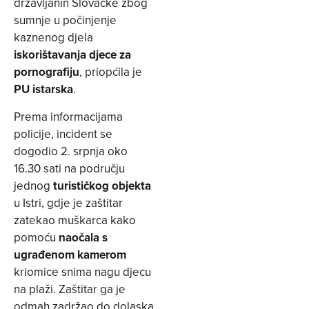
državljanin Slovačke zbog
sumnje u počinjenje
kaznenog djela
iskorištavanja djece za
pornografiju
, priopćila je
PU istarska
.
Prema informacijama
policije, incident se
dogodio 2. srpnja oko
16.30 sati na području
jednog
turističkog objekta
u Istri, gdje je zaštitar
zatekao muškarca kako
pomoću
naočala s
ugrađenom kamerom
kriomice snima nagu djecu
na plaži. Zaštitar ga je
odmah zadržao do dolaska