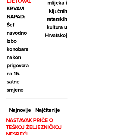
LJETOVALIŠTU
mlijeka i
KRVAVI
ključnih
NAPAD:
ratarskih
Šef
kultura u
navodno
Hrvatskoj
izbo
konobara
nakon
prigovora
na 16-
satne
smjene
Najnovije
Najčitanije
NASTAVAK PRIČE O
TEŠKOJ ŽELJEZNIČKOJ
NESREĆI