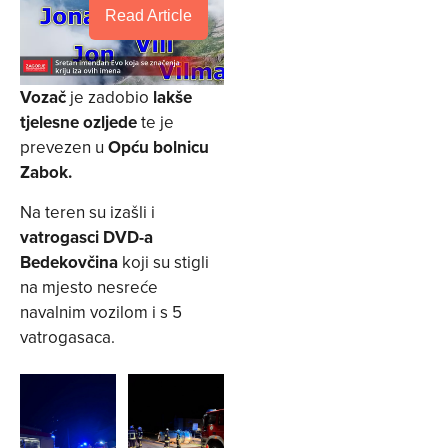
Read Article
Vozač
je zadobio
lakše
tjelesne ozljede
te je
prevezen u
Opću bolnicu
Zabok.
Na teren su izašli i
vatrogasci DVD-a
Bedekovčina
koji su stigli
na mjesto nesreće
navalnim vozilom i s 5
vatrogasaca.