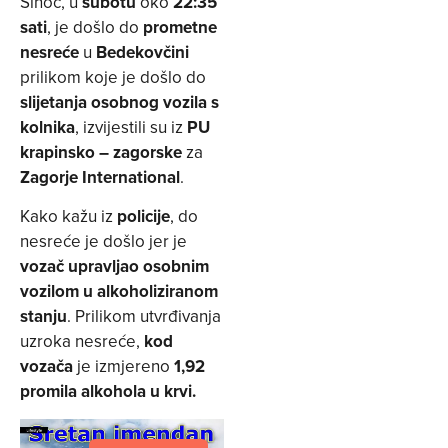
Sinoć, u
subotu
oko
22:35
sati
, je došlo do
prometne
nesreće
u
Bedekovčini
prilikom koje je došlo do
slijetanja osobnog vozila s
kolnika
, izvijestili su iz
PU
krapinsko – zagorske
za
Zagorje International
.
Kako kažu iz
policije
, do
nesreće je došlo jer je
vozač upravljao osobnim
vozilom u alkoholiziranom
stanju
. Prilikom utvrđivanja
uzroka nesreće,
kod
vozača
je izmjereno
1,92
promila alkohola u krvi.