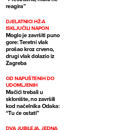
reagira”
DJELATNICI HŽ-A
ISKLJUČILI NAPON
Moglo je završiti puno
gore: Teretni vlak
prošao kroz crveno,
drugi vlak dolazio iz
Zagreba
OD NAPUŠTENIH DO
UDOMLJENIH
Mačići trebali u
sklonište, no završili
kod načelnika Odaka:
“Tu će ostati”
DVA JUBILEJA, JEDNA