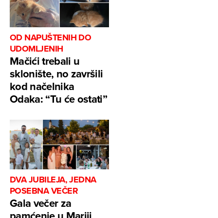
OD NAPUŠTENIH DO
UDOMLJENIH
Mačići trebali u
sklonište, no završili
kod načelnika
Odaka: “Tu će ostati”
DVA JUBILEJA, JEDNA
POSEBNA VEČER
Gala večer za
pamćenje u Mariji