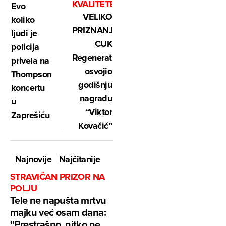
KVALITETE
Evo
VELIKO
koliko
PRIZNANJE:
ljudi je
CUK
policija
Regenerator
privela na
osvojio
Thompsonovom
godišnju
koncertu
nagradu
u
“Viktor
Zaprešiću
Kovačić”
Najnovije
Najčitanije
STRAVIČAN PRIZOR NA
POLJU
Tele ne napušta mrtvu
majku već osam dana:
“Prestrašno, nitko ne