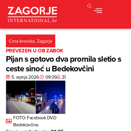
Crna kronika
,
Zagorje
PREVEZEN U OB ZABOK
Pijan s gotovo dva promila sletio s
ceste sinoć u Bedekovčini
5. srpnja 2026.
09:39
ZI
FOTO: Facebook DVD
Bedekovčina