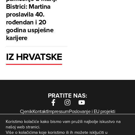
Bistrici: Martina
proslavila 40.
rođendan i 20
godina uspješne
karijere
IZ HRVATSKE
PRATITE NAS:
Cjenik
Kontakt
Impressum
Poslovanje i EU projekti
Arhiva digitalnih novina
Uvjeti korištenja
Zaštita privatnosti
Koristimo kolačiće kako bismo vam pružili najbolje iskustvo na
Kolačići
našoj web stranici.
Više o kolačićima koje koristimo ili ih možete isključiti u