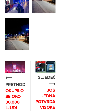
SLJEDEĆE
⟵
⟶
PRETHODNO
JOŠ
OKUPILO
JEDNA
SE OKO
POTVRDA
30.000
VISOKE
LJUDI