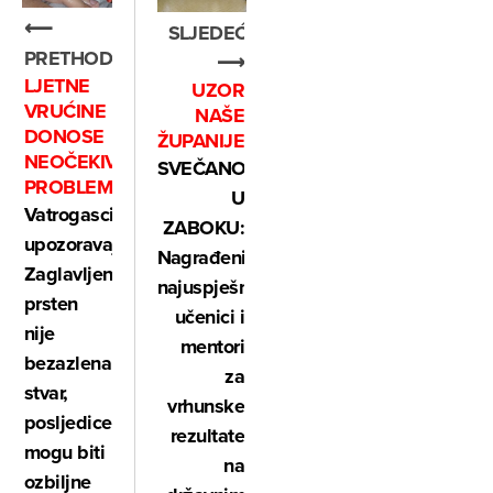
⟵
SLJEDEĆE
PRETHODNO
⟶
LJETNE
UZOR
VRUĆINE
NAŠE
DONOSE
ŽUPANIJE
NEOČEKIVAN
SVEČANO
PROBLEM
U
Vatrogasci
ZABOKU:
upozoravaju:
Nagrađeni
Zaglavljen
najuspješniji
prsten
učenici i
nije
mentori
bezazlena
za
stvar,
vrhunske
posljedice
rezultate
mogu biti
na
ozbiljne