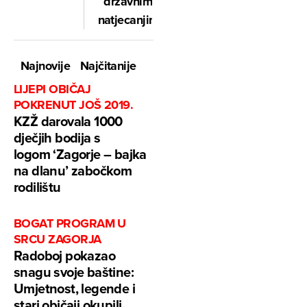
državnim
natjecanjima
Najnovije
Najčitanije
LIJEPI OBIČAJ
POKRENUT JOŠ 2019.
KZŽ darovala 1000
dječjih bodija s
logom ‘Zagorje – bajka
na dlanu’ zabočkom
rodilištu
BOGAT PROGRAM U
SRCU ZAGORJA
Radoboj pokazao
snagu svoje baštine:
Umjetnost, legende i
stari običaji okupili