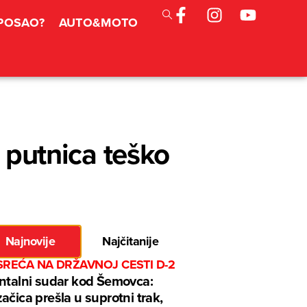
 POSAO?
AUTO&MOTO
a putnica teško
Najnovije
Najčitanije
SREĆA NA DRŽAVNOJ CESTI D-2
ntalni sudar kod Šemovca:
ačica prešla u suprotni trak,