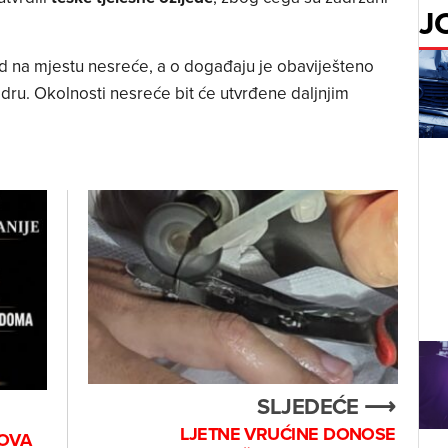
J
evid na mjestu nesreće, a o događaju je obaviješteno
dru. Okolnosti nesreće bit će utvrđene daljnjim
SLJEDEĆE ⟶
LJETNE VRUĆINE DONOSE
NOVA