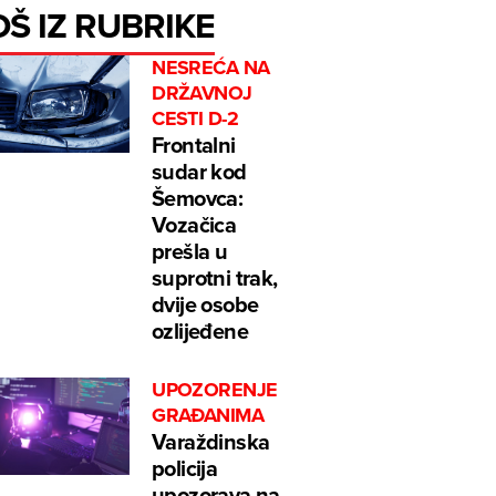
OŠ IZ RUBRIKE
NESREĆA NA
DRŽAVNOJ
CESTI D-2
Frontalni
sudar kod
Šemovca:
Vozačica
prešla u
suprotni trak,
dvije osobe
ozlijeđene
UPOZORENJE
GRAĐANIMA
Varaždinska
policija
upozorava na