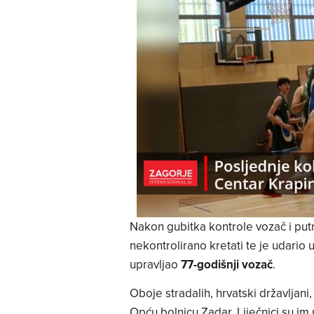
Nakon gubitka kontrole vozač i putn
nekontrolirano kretati te je udario
upravljao
77-godišnji vozač
.
Oboje stradalih, hrvatski državljan
Opću bolnicu Zadar. Liječnici su im 