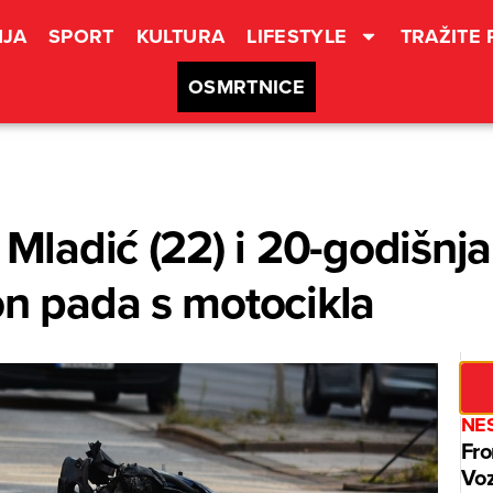
JA
SPORT
KULTURA
LIFESTYLE
TRAŽITE
OSMRTNICE
 Mladić (22) i 20-godišnj
on pada s motocikla
NE
Fro
Voz