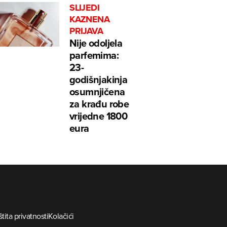
SLIJEDI
KAZNENA
PRIJAVA
Nije odoljela
parfemima:
23-
godišnjakinja
osumnjičena
za krađu robe
vrijedne 1800
eura
tita privatnosti
Kolačići