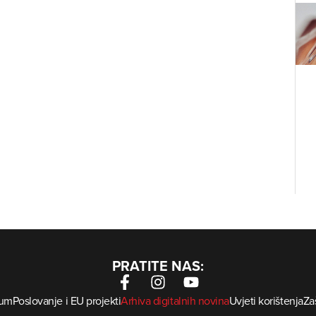
PRATITE NAS:
sum
Poslovanje i EU projekti
Arhiva digitalnih novina
Uvjeti korištenja
Zaš