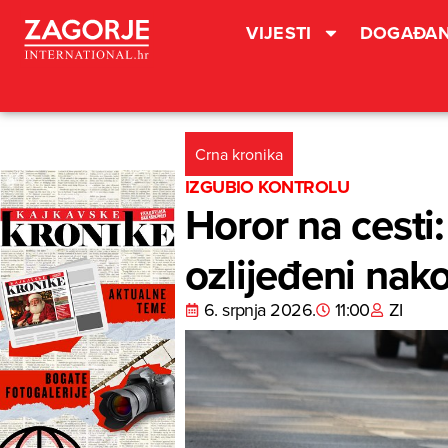
VIJESTI
DOGAĐAN
Crna kronika
IZGUBIO KONTROLU
Horor na cesti:
ozlijeđeni nak
6. srpnja 2026.
11:00
ZI