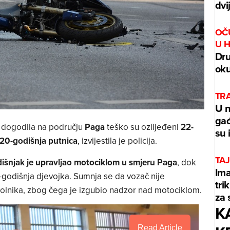
dvi
OČ
U 
Dru
oku
TR
U n
gađ
 dogodila na području
Paga
teško su ozlijeđeni
22-
su 
20-godišnja putnica
, izvijestila je policija.
TAJ
išnjak je upravljao motociklom u smjeru Paga
, dok
Ima
0-godišnja djevojka. Sumnja se da vozač nije
tri
 kolnika, zbog čega je izgubio nadzor nad motociklom.
za 
K
Read Article