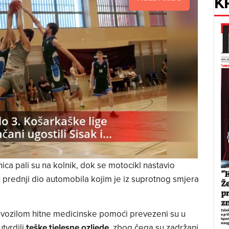
K
ica pali su na kolnik, dok se motocikl nastavio
 u prednji dio automobila kojim je iz suprotnog smjera
i, vozilom hitne medicinske pomoći prevezeni su u
utvrdili
teške tjelesne ozljede
, zbog čega su zadržani