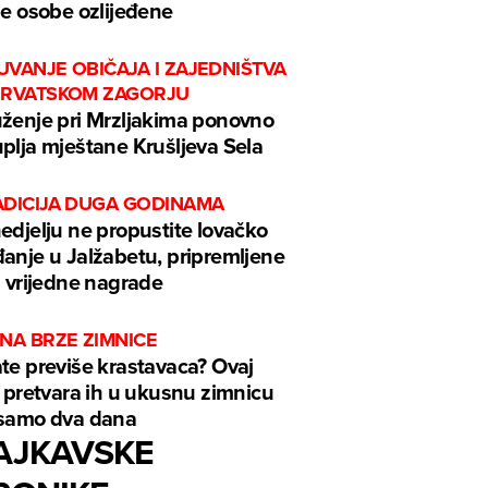
je osobe ozlijeđene
UVANJE OBIČAJA I ZAJEDNIŠTVA
HRVATSKOM ZAGORJU
ženje pri Mrzljakima ponovno
plja mještane Krušljeva Sela
ADICIJA DUGA GODINAMA
edjelju ne propustite lovačko
anje u Jalžabetu, pripremljene
i vrijedne nagrade
NA BRZE ZIMNICE
te previše krastavaca? Ovaj
k pretvara ih u ukusnu zimnicu
samo dva dana
AJKAVSKE