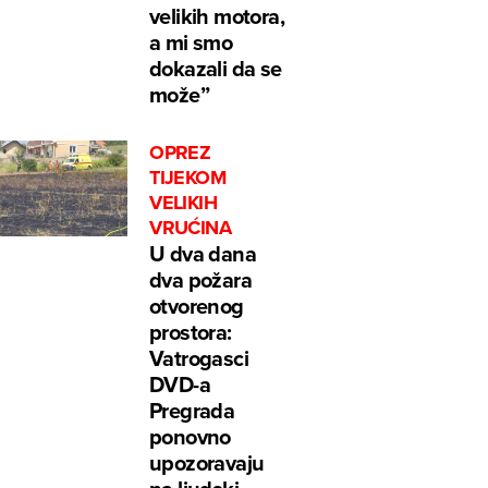
velikih motora,
a mi smo
dokazali da se
može”
OPREZ
TIJEKOM
VELIKIH
VRUĆINA
U dva dana
dva požara
otvorenog
prostora:
Vatrogasci
DVD-a
Pregrada
ponovno
upozoravaju