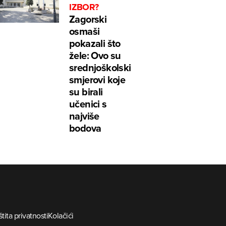
IZBOR?
Zagorski
osmaši
pokazali što
žele: Ovo su
srednjoškolski
smjerovi koje
su birali
učenici s
najviše
bodova
tita privatnosti
Kolačići