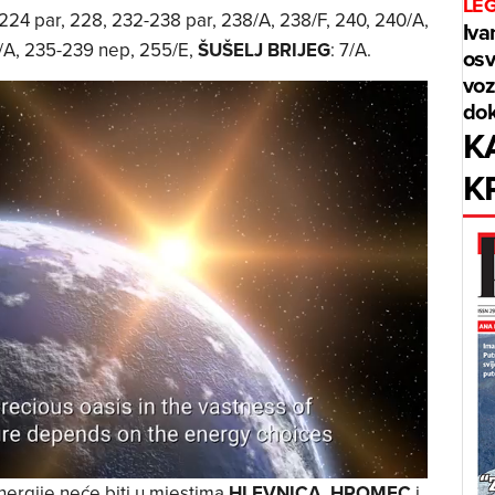
LE
-224 par, 228, 232-238 par, 238/A, 238/F, 240, 240/A,
Iva
3/A, 235-239 nep, 255/E,
ŠUŠELJ BRIJEG
: 7/A.
osv
voz
dok
K
K
nergije neće biti u mjestima
HLEVNICA
,
HROMEC
i