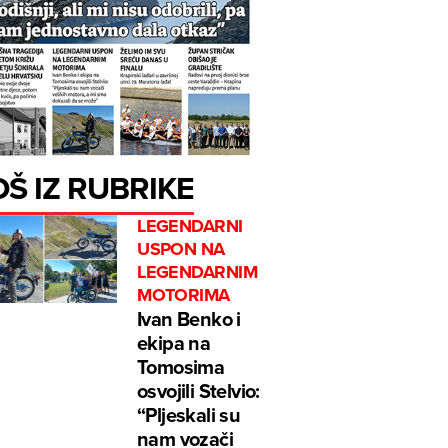
OŠ IZ RUBRIKE
LEGENDARNI
USPON NA
LEGENDARNIM
MOTORIMA
Ivan Benko i
ekipa na
Tomosima
osvojili Stelvio:
“Pljeskali su
nam vozači