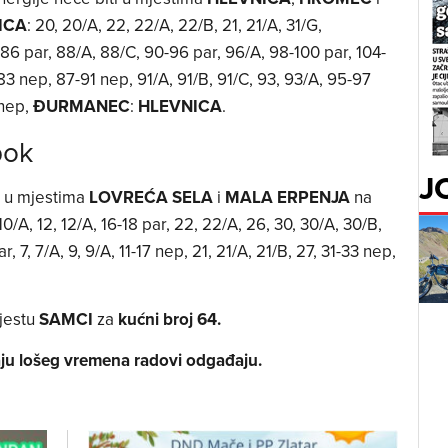
ICA
: 20, 20/A, 22, 22/A, 22/B, 21, 21/A, 31/G,
-86 par, 88/A, 88/C, 90-96 par, 96/A, 98-100 par, 104-
83 nep, 87-91 nep, 91/A, 91/B, 91/C, 93, 93/A, 95-97
 nep,
ĐURMANEC
:
HLEVNICA
.
bok
J
e u mjestima
LOVREĆA SELA
i
MALA ERPENJA
na
, 10/A, 12, 12/A, 16-18 par, 22, 22/A, 26, 30, 30/A, 30/B,
, 7, 7/A, 9, 9/A, 11-17 nep, 21, 21/A, 21/B, 27, 31-33 nep,
mjestu
SAMCI
za
kućni broj 64.
aju lošeg vremena radovi odgađaju.