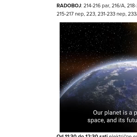
RADOBOJ
: 214-216 par, 216/A, 218
215-217 nep, 223, 231-233 nep, 23
Od 11:30 do 12:30
sati
električne e