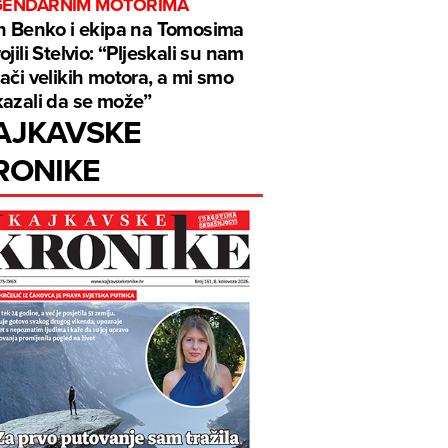
GENDARNIM MOTORIMA
n Benko i ekipa na Tomosima
ojili Stelvio: “Pljeskali su nam
ači velikih motora, a mi smo
azali da se može”
AJKAVSKE
RONIKE