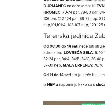
ĐURMANEC
na adresama:
HLEVN
HROMEC
: 70-74 par, 78-80 par, 84
106 par, 122-124 par, 69-77 nep, 81-
nep,101,101/A, 103-107 nep, 123-125
Terenska jedinica Za
Od 08:30 do 14 sati
neće biti struj
adresama:
LOVREĆA SELA
: 6, 10
32-34 par, 34/A, 34/B, 34/C, 36-40 par
37-39 nep,
MALA ERPENJA
: 78/A.
Od 11 do 14 sati
struje neće biti u 
Iz
HEP-a
napominju kako se u
sluč