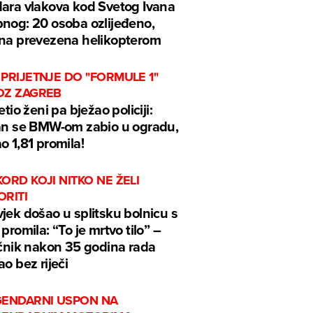
ara vlakova kod Svetog Ivana
nog: 20 osoba ozlijeđeno,
na prevezena helikopterom
PRIJETNJE DO "FORMULE 1"
OZ ZAGREB
jetio ženi pa bježao policiji:
an se BMW-om zabio u ogradu,
o 1,81 promila!
ORD KOJI NITKO NE ŽELI
ORITI
jek došao u splitsku bolnicu s
 promila: “To je mrtvo tilo” –
ečnik nakon 35 godina rada
ao bez riječi
GENDARNI USPON NA