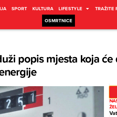
JA
SPORT
KULTURA
LIFESTYLE
TRAŽITE
OSMRTNICE
uži popis mjesta koja će 
energije
NAS
ŽE
Vat