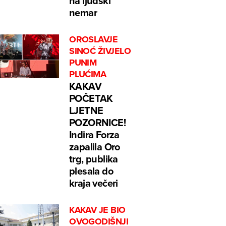
na ljudski
nemar
OROSLAVJE
SINOĆ ŽIVJELO
PUNIM
PLUĆIMA
KAKAV
POČETAK
LJETNE
POZORNICE!
Indira Forza
zapalila Oro
trg, publika
plesala do
kraja večeri
KAKAV JE BIO
OVOGODIŠNJI