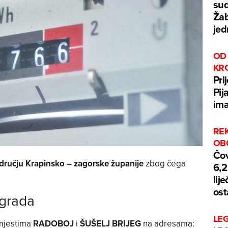
sud
Žab
jed
OD 
KR
Pri
Pij
ima
REK
OB
Čov
dručju Krapinsko – zagorske županije
zbog čega
6,2
lij
ost
egrada
LE
 mjestima
RADOBOJ
i
ŠUŠELJ BRIJEG
na adresama: