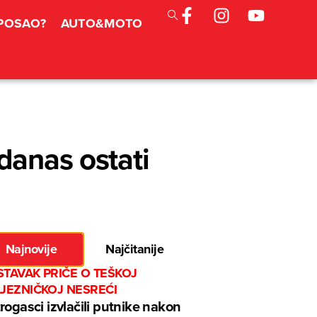
 POSAO?
AUTO&MOTO
danas ostati
Najnovije
Najčitanije
TAVAK PRIČE O TEŠKOJ
LJEZNIČKOJ NESREĆI
rogasci izvlačili putnike nakon