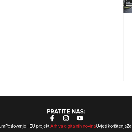
PRATITE NAS:
sum
Poslovanje i EU projekti
Arhiva digitalnih novina
Uvjeti korištenja
Zaš