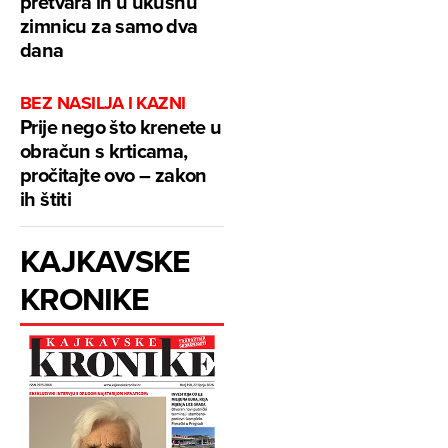
pretvara ih u ukusnu
zimnicu za samo dva
dana
BEZ NASILJA I KAZNI
Prije nego što krenete u
obračun s krticama,
pročitajte ovo – zakon
ih štiti
KAJKAVSKE
KRONIKE