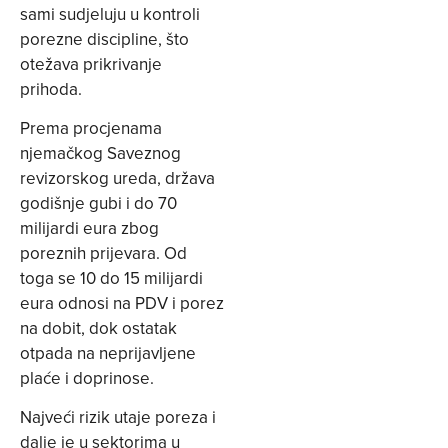
sami sudjeluju u kontroli
porezne discipline, što
otežava prikrivanje
prihoda.
Prema procjenama
njemačkog Saveznog
revizorskog ureda, država
godišnje gubi i do 70
milijardi eura zbog
poreznih prijevara. Od
toga se 10 do 15 milijardi
eura odnosi na PDV i porez
na dobit, dok ostatak
otpada na neprijavljene
plaće i doprinose.
Najveći rizik utaje poreza i
dalje je u sektorima u