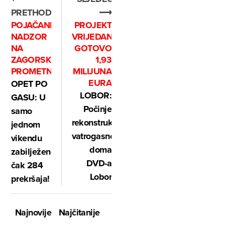
PRETHODNO
⟶
POJAČANI
PROJEKT
NADZOR
VRIJEDAN
NA
GOTOVO
ZAGORSKIM
1,93
PROMETNICAMA
MILIJUNA
EURA
OPET PO
LOBOR:
GASU: U
Počinje
samo
rekonstrukcija
jednom
vatrogasnog
vikendu
doma
zabilježeno
DVD-a
čak 284
Lobor
prekršaja!
Najnovije
Najčitanije