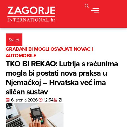
Svijet
GRAĐANI BI MOGLI OSVAJATI NOVAC I
AUTOMOBILE
TKO BI REKAO: Lutrija s računima
mogla bi postati nova praksa u
Njemačkoj – Hrvatska već ima
sličan sustav
6. srpnja 2026.
12:54
ZI