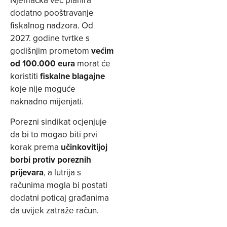
Njemačka već planira
dodatno pooštravanje
fiskalnog nadzora. Od
2027. godine tvrtke s
godišnjim prometom
većim
od 100.000 eura
morat će
koristiti
fiskalne blagajne
koje nije moguće
naknadno mijenjati.
Porezni sindikat ocjenjuje
da bi to mogao biti prvi
korak prema
učinkovitijoj
borbi protiv poreznih
prijevara
, a lutrija s
računima mogla bi postati
dodatni poticaj građanima
da uvijek zatraže račun.