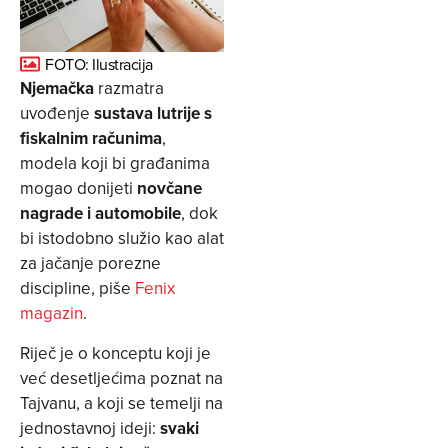
FOTO: Ilustracija
Njemačka
razmatra
uvođenje
sustava lutrije s
fiskalnim računima
,
modela koji bi građanima
mogao donijeti
novčane
nagrade i automobile
, dok
bi istodobno služio kao alat
za jačanje porezne
discipline, piše
Fenix
magazin
.
Riječ je o konceptu koji je
već desetljećima poznat na
Tajvanu, a koji se temelji na
jednostavnoj ideji:
svaki