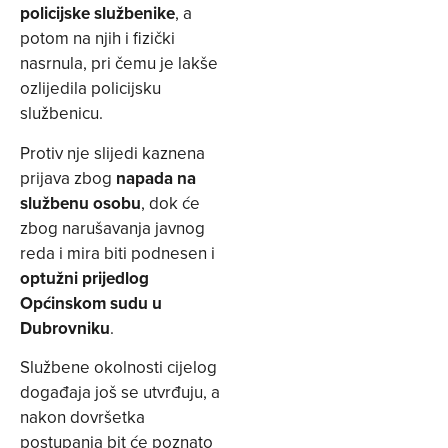
policijske službenike
, a
potom na njih i fizički
nasrnula, pri čemu je lakše
ozlijedila policijsku
službenicu.
Protiv nje slijedi kaznena
prijava zbog
napada na
službenu osobu
, dok će
zbog narušavanja javnog
reda i mira biti podnesen i
optužni prijedlog
Općinskom sudu u
Dubrovniku
.
Službene okolnosti cijelog
događaja još se utvrđuju, a
nakon dovršetka
postupanja bit će poznato