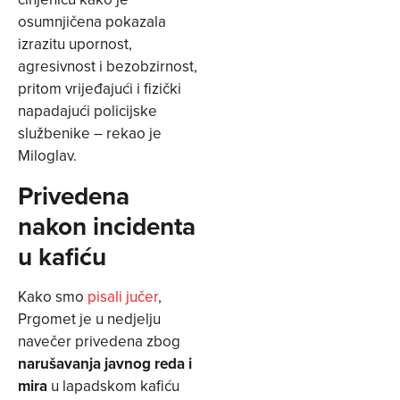
osumnjičena pokazala
izrazitu upornost,
agresivnost i bezobzirnost,
pritom vrijeđajući i fizički
napadajući policijske
službenike – rekao je
Miloglav.
Privedena
nakon incidenta
u kafiću
Kako smo
pisali jučer
,
Prgomet je u nedjelju
navečer privedena zbog
narušavanja javnog reda i
mira
u lapadskom kafiću