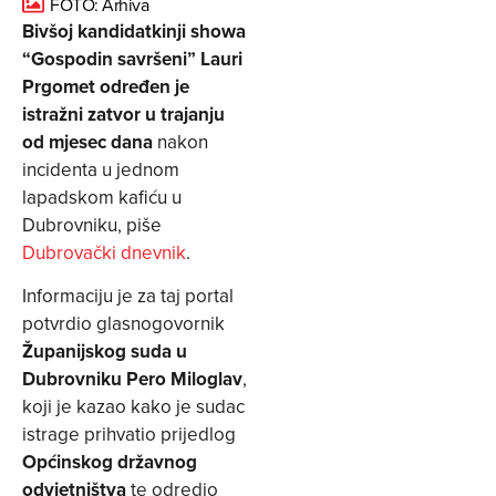
FOTO: Arhiva
Bivšoj kandidatkinji showa
“Gospodin savršeni” Lauri
Prgomet određen je
istražni zatvor u trajanju
od mjesec dana
nakon
incidenta u jednom
lapadskom kafiću u
Dubrovniku, piše
Dubrovački dnevnik
.
Informaciju je za taj portal
potvrdio glasnogovornik
Županijskog suda u
Dubrovniku Pero Miloglav
,
koji je kazao kako je sudac
istrage prihvatio prijedlog
Općinskog državnog
odvjetništva
te odredio