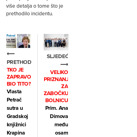
više detalja o tome što je
prethodilo incidentu.
⟵
SLJEDEĆE
PRETHODNO
⟶
TKO JE
VELIKO
ZAPRAVO
PRIZNANJE
BIO TITO?
ZA
Vlasta
ZABOČKU
Petrač
BOLNICU
sutra u
Prim. Ana
Gradskoj
Dimova
knjižnici
među
Krapina
osam