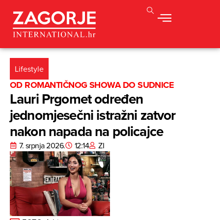
Lifestyle
OD ROMANTIČNOG SHOWA DO SUDNICE
Lauri Prgomet određen
jednomjesečni istražni zatvor
nakon napada na policajce
7. srpnja 2026.
12:14
ZI