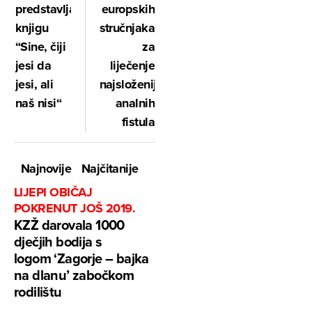
predstavlja
europskih
knjigu
stručnjaka
“Sine, čiji
za
jesi da
liječenje
jesi, ali
najsloženijih
naš nisi“
analnih
fistula
Najnovije
Najčitanije
LIJEPI OBIČAJ
POKRENUT JOŠ 2019.
KZŽ darovala 1000
dječjih bodija s
logom ‘Zagorje – bajka
na dlanu’ zabočkom
rodilištu