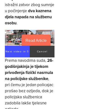
istražni zatvor zbog sumnje
u počinjenje
dva kaznena
djela napada na službenu
osobu
.
Read Article
Next video in 5
Cancel
Prema navodima suda,
26-
godišnjakinja je tijekom
privođenja fizički nasrnula
na policijske službenike
,
pri čemu je jedan policajac
prošao bez ozljeda, dok je
policijska službenica
zadobila lakše tjelesne