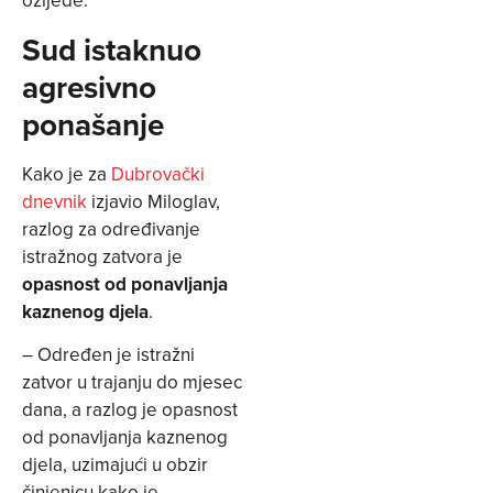
ozljede.
Sud istaknuo
agresivno
ponašanje
Kako je za
Dubrovački
dnevnik
izjavio Miloglav,
razlog za određivanje
istražnog zatvora je
opasnost od ponavljanja
kaznenog djela
.
– Određen je istražni
zatvor u trajanju do mjesec
dana, a razlog je opasnost
od ponavljanja kaznenog
djela, uzimajući u obzir
činjenicu kako je