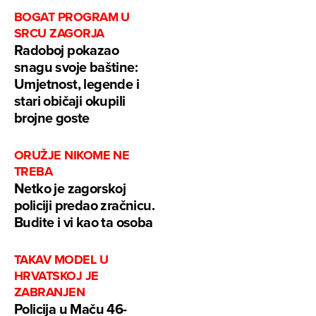
BOGAT PROGRAM U
SRCU ZAGORJA
Radoboj pokazao
snagu svoje baštine:
Umjetnost, legende i
stari običaji okupili
brojne goste
ORUŽJE NIKOME NE
TREBA
Netko je zagorskoj
policiji predao zračnicu.
Budite i vi kao ta osoba
TAKAV MODEL U
HRVATSKOJ JE
ZABRANJEN
Policija u Maču 46-