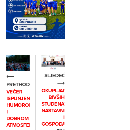
SLJEDEĆE
⟵
⟶
PRETHODNO
OKUPLJANJE
VEČER
BIVŠIH
ISPUNJENA
STUDENATA,
HUMOROM
NASTAVNIKA
I
I
DOBROM
GOSPODARSTVENIKA
ATMOSFEROM