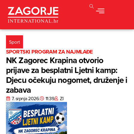
Sport
SPORTSKI PROGRAM ZA NAJMLAĐE
NK Zagorec Krapina otvorio
prijave za besplatni Ljetni kamp:
Djecu očekuju nogomet, druženje i
zabava
7. srpnja 2026.
11:39
ZI