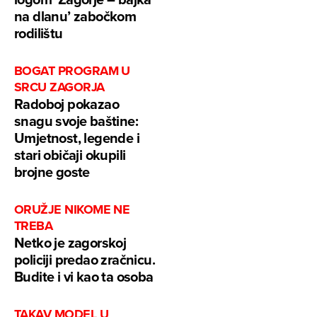
na dlanu’ zabočkom
rodilištu
BOGAT PROGRAM U
SRCU ZAGORJA
Radoboj pokazao
snagu svoje baštine:
Umjetnost, legende i
stari običaji okupili
brojne goste
ORUŽJE NIKOME NE
TREBA
Netko je zagorskoj
policiji predao zračnicu.
Budite i vi kao ta osoba
TAKAV MODEL U