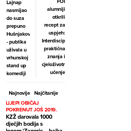
FOI
Lajnap
alumniji
nasmijao
otkrili
do suza
recept za
prepuno
uspjeh:
Hušnjakovo
Interdisciplinarnost,
- publika
praktična
uživala u
znanja i
vrhunskoj
cjeloživotno
stand up
učenje
komediji
Najnovije
Najčitanije
LIJEPI OBIČAJ
POKRENUT JOŠ 2019.
KZŽ darovala 1000
dječjih bodija s
logom ‘Zagorje – bajka