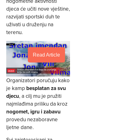
nogometne aktivnosti
djeca će učiti nove vještine,
razvijati sportski duh te
uživati u druženju na
terenu.
Read Article
Organizatori poručuju kako
je kamp
besplatan za svu
djecu
, a cilj mu je pružiti
najmlađima priliku da kroz
nogomet, igru i zabavu
provedu nezaboravne
ljetne dane.
Svi zainteresirani za