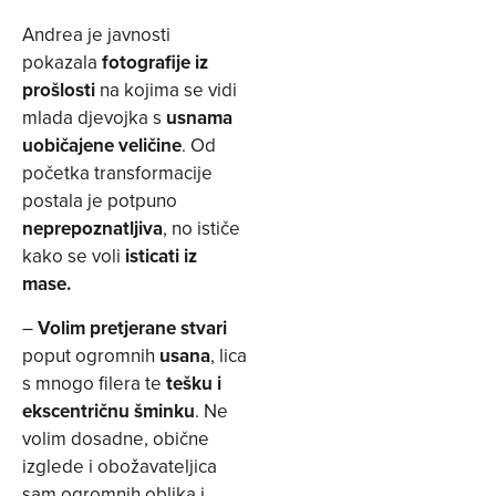
Andrea je javnosti
pokazala
fotografije iz
prošlosti
na kojima se vidi
mlada djevojka s
usnama
uobičajene veličine
. Od
početka transformacije
postala je potpuno
neprepoznatljiva
, no ističe
kako se voli
isticati iz
mase.
–
Volim pretjerane stvari
poput ogromnih
usana
, lica
s mnogo filera te
tešku i
ekscentričnu šminku
. Ne
volim dosadne, obične
izglede i obožavateljica
sam ogromnih oblika i