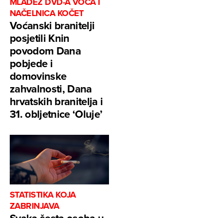
MLADEŽ DVD-A VOĆA I
NAČELNICA KOČET
Voćanski branitelji
posjetili Knin
povodom Dana
pobjede i
domovinske
zahvalnosti, Dana
hrvatskih branitelja i
31. obljetnice ‘Oluje’
STATISTIKA KOJA
ZABRINJAVA