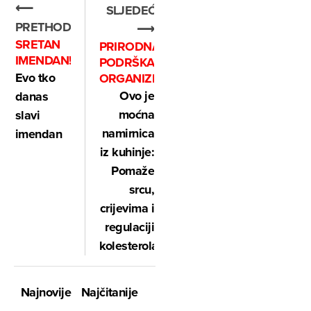
⟵
SLJEDEĆE
PRETHODNO
⟶
SRETAN
PRIRODNA
IMENDAN!
PODRŠKA
Evo tko
ORGANIZMU
Ovo je
danas
moćna
slavi
namirnica
imendan
iz kuhinje:
Pomaže
srcu,
crijevima i
regulaciji
kolesterola
Najnovije
Najčitanije