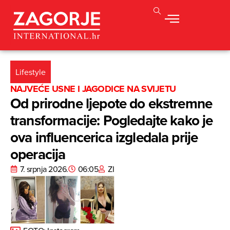
Lifestyle
NAJVEĆE USNE I JAGODICE NA SVIJETU
Od prirodne ljepote do ekstremne
transformacije: Pogledajte kako je
ova influencerica izgledala prije
operacija
7. srpnja 2026.
06:05
ZI