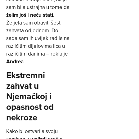
sam bila ustrajna u tome da
želim još
i
neću stati
.
Željela sam obaviti šest
zahvata odjednom. Do
sada sam ih uvijek radila na
različitim dijelovima lica u
različitim danima – rekla je
Andrea
.
Ekstremni
zahvat u
Njemačkoj i
opasnost od
nekroze
Kako bi ostvarila svoju
zamisao, u
veljači
prošle