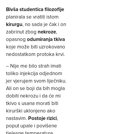
Bivša studentica filozofije
planirala se vratiti istom
kirurgu
, no sada je čak i on
zabrinut zbog
nekroze
,
opasnog
odumiranja tkiva
koje može biti uzrokovano
nedostatkom protoka krvi.
– Nije me bilo strah imati
toliko injekcija odjednom
jer vjerujem svom liječniku.
Ali on se boji da bih mogla
dobiti nekrozu i da će mi
tkivo s usana morati biti
kirurški uklonjeno ako
nastavim.
Postoje rizici
,
poput upale i povišene
tjelesne temperature,