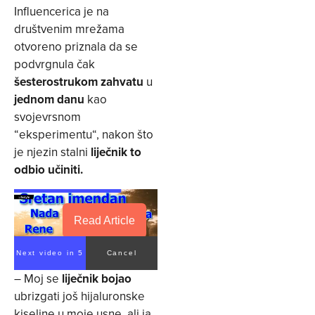
Influencerica je na
društvenim mrežama
otvoreno priznala da se
podvrgnula čak
šesterostrukom zahvatu
u
jednom danu
kao
svojevrsnom
“eksperimentu“, nakon što
je njezin stalni
liječnik to
odbio učiniti.
Read Article
Next video in 4
Cancel
– Moj se
liječnik bojao
ubrizgati još hijaluronske
kiseline u moje usne, ali ja