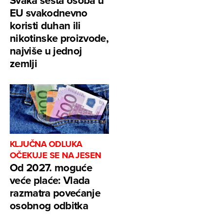
Svaka šesta osoba u
EU svakodnevno
koristi duhan ili
nikotinske proizvode,
najviše u jednoj
zemlji
KLJUČNA ODLUKA
OČEKUJE SE NA JESEN
Od 2027. moguće
veće plaće: Vlada
razmatra povećanje
osobnog odbitka