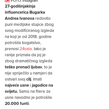
FOTO: Instagram
27-godišnjakinja
influencerica Bugarka
Andrea Ivanova
redovito
puni medijske stupce zbog
svog modificiranog izgleda
na koji je od 2018. godine
potrošila bogatstvo,
prenosi
24sata
. Iako je
ranije priznala da joj je
zbog dramatičnog izgleda
teško pronaći ljubav
, to je
nije spriječilo u namjeri da
ostvari svoj
cilj
. Imati
najveće usne
i
jagodice na
svijetu.
Samo na filere za
usne navodno je potrošila
20.000 funti
.