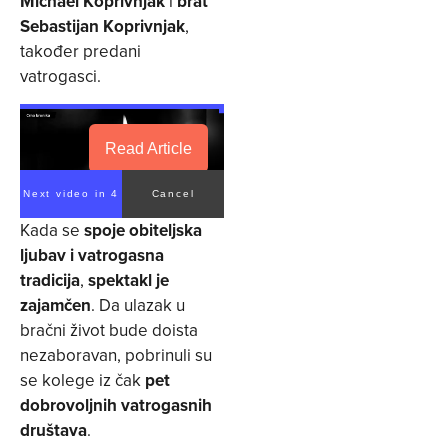
Michael Koprivnjak
i
brat
Sebastijan Koprivnjak
,
također predani
vatrogasci.
Read Article
Next video in 4
Cancel
Kada se
spoje obiteljska
ljubav i vatrogasna
tradicija
,
spektakl je
zajamčen
. Da ulazak u
bračni život bude doista
nezaboravan, pobrinuli su
se kolege iz čak
pet
dobrovoljnih vatrogasnih
društava
.