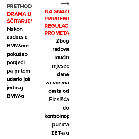
⟶
PRETHODNO
NA SNAZI
DRAMA U
PRIVREMENA
ŠČITARJEVU
REGULACIJA
Nakon
PROMETA
sudara s
Zbog
BMW-om
radova
pokušao
idućih
pobjeći
mjesec
pa pritom
dana
udario još
zatvorena
jednog
cesta od
BMW-a
Plasišća
do
kontrolnog
punkta
ZET-a u