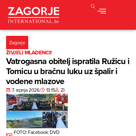
Zagorje
ŽIVJELI MLADENCI!
Vatrogasna obitelj ispratila Ružicu i
Tomicu u bračnu luku uz špalir i
vodene mlazove
7. srpnja 2026.
13:15
ZI
FOTO: Facebook: DVD