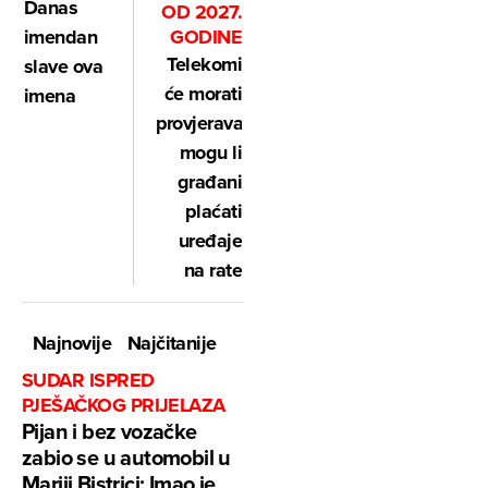
Danas
OD 2027.
GODINE
imendan
Telekomi
slave ova
će morati
imena
provjeravati
mogu li
građani
plaćati
uređaje
na rate
Najnovije
Najčitanije
SUDAR ISPRED
PJEŠAČKOG PRIJELAZA
Pijan i bez vozačke
zabio se u automobil u
Mariji Bistrici: Imao je