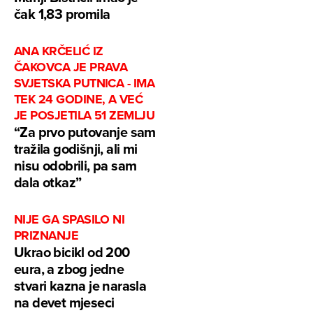
čak 1,83 promila
ANA KRČELIĆ IZ
ČAKOVCA JE PRAVA
SVJETSKA PUTNICA - IMA
TEK 24 GODINE, A VEĆ
JE POSJETILA 51 ZEMLJU
“Za prvo putovanje sam
tražila godišnji, ali mi
nisu odobrili, pa sam
dala otkaz”
NIJE GA SPASILO NI
PRIZNANJE
Ukrao bicikl od 200
eura, a zbog jedne
stvari kazna je narasla
na devet mjeseci