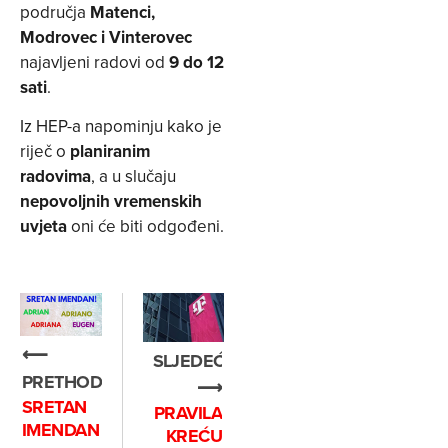
područja
Matenci,
Modrovec i Vinterovec
najavljeni radovi od
9 do 12
sati
.
Iz HEP-a napominju kako je
riječ o
planiranim
radovima
, a u slučaju
nepovoljnih vremenskih
uvjeta
oni će biti odgođeni.
⟵
SLJEDEĆE
PRETHODNO
⟶
SRETAN
PRAVILA
IMENDAN
KREĆU