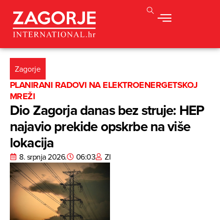
Zagorje
PLANIRANI RADOVI NA ELEKTROENERGETSKOJ
MREŽI
Dio Zagorja danas bez struje: HEP
najavio prekide opskrbe na više
lokacija
8. srpnja 2026.
06:03
ZI