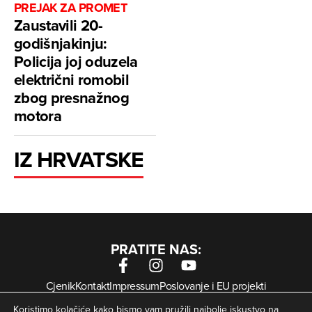
PREJAK ZA PROMET
Zaustavili 20-
godišnjakinju:
Policija joj oduzela
električni romobil
zbog presnažnog
motora
IZ HRVATSKE
PRATITE NAS:
Cjenik
Kontakt
Impressum
Poslovanje i EU projekti
Arhiva digitalnih novina
Uvjeti korištenja
Zaštita privatnosti
Koristimo kolačiće kako bismo vam pružili najbolje iskustvo na