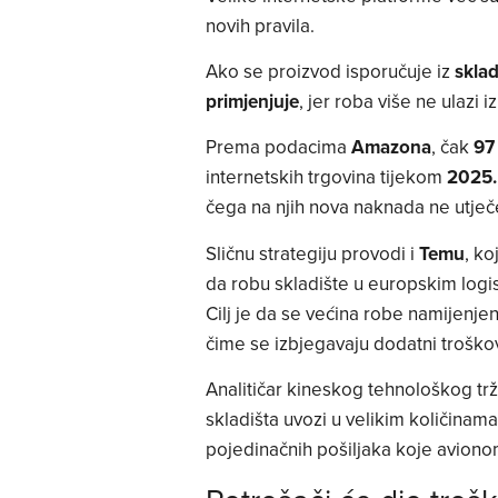
novih pravila.
Ako se proizvod isporučuje iz
sklad
primjenjuje
, jer roba više ne ulazi
Prema podacima
Amazona
, čak
97
internetskih trgovina tijekom
2025.
čega na njih nova naknada ne utječ
Sličnu strategiju provodi i
Temu
, ko
da robu skladište u europskim logis
Cilj je da se većina robe namijenje
čime se izbjegavaju dodatni trošk
Analitičar kineskog tehnološkog trž
skladišta uvozi u velikim količinama
pojedinačnih pošiljaka koje aviono