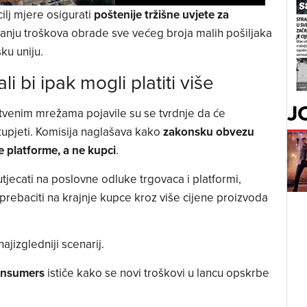
cilj mjere osigurati
poštenije tržišne uvjete za
anju troškova obrade sve većeg broja malih pošiljaka
ku uniju.
li bi ipak mogli platiti više
J
tvenim mrežama pojavile su se tvrdnje da će
upjeti. Komisija naglašava kako
zakonsku obvezu
e platforme, a ne kupci
.
jecati na poslovne odluke trgovaca i platformi,
prebaciti na krajnje kupce kroz više cijene proizvoda
ajizgledniji scenarij.
onsumers
ističe kako se novi troškovi u lancu opskrbe