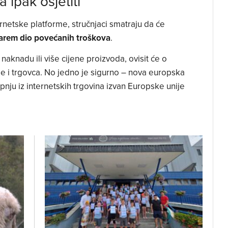
 ipak osjetiti
ernetske platforme, stručnjaci smatraju da će
barem dio povećanih troškova
.
naknadu ili više cijene proizvoda, ovisit će o
me i trgovca. No jedno je sigurno – nova europska
pnju iz internetskih trgovina izvan Europske unije