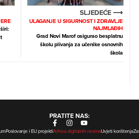
SLJEDEĆE ⟶
JERE
ULAGANJE U SIGURNOST I ZDRAVLJE
NAJMLAĐIH
iri:
Grad Novi Marof osigurao besplatnu
t
školu plivanja za učenike osnovnih
škola
PRATITE NAS:
sum
Poslovanje i EU projekti
Arhiva digitalnih novina
Uvjeti korištenja
Zaš