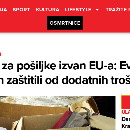
JA
SPORT
KULTURA
LIFESTYLE
TRAŽITE
OSMRTNICE
I
a pošiljke izvan EU-a: E
zaštitili od dodatnih tro
UL
Dan
Kra