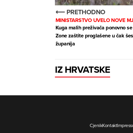
⟵ PRETHODNO
MINISTARSTVO UVELO NOVE M
Kuga malih preživača ponovno se š
Zone zaštite proglašene u čak šes
županija
IZ HRVATSKE
Cjenik
Kontakt
Impres