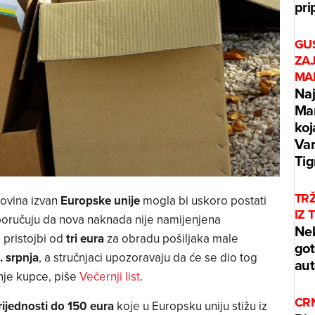
pri
GUS
ZAJ
MA
Naj
Mar
koj
Var
Tig
TRŽ
govina izvan
Europske unije
mogla bi uskoro postati
IZ 
oručuju da nova naknada nije namijenjena
Nek
 pristojbi od
tri eura
za obradu pošiljaka male
got
. srpnja
, a stručnjaci upozoravaju da će se dio tog
aut
jnje kupce, piše
Večernji list
.
CRN
rijednosti do 150 eura
koje u Europsku uniju stižu iz