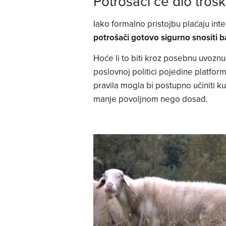
Potrošači će dio troška
Iako formalno pristojbu plaćaju int
potrošači gotovo sigurno snositi 
Hoće li to biti kroz posebnu uvoznu 
poslovnoj politici pojedine platfor
pravila mogla bi postupno učiniti ku
manje povoljnom nego dosad.