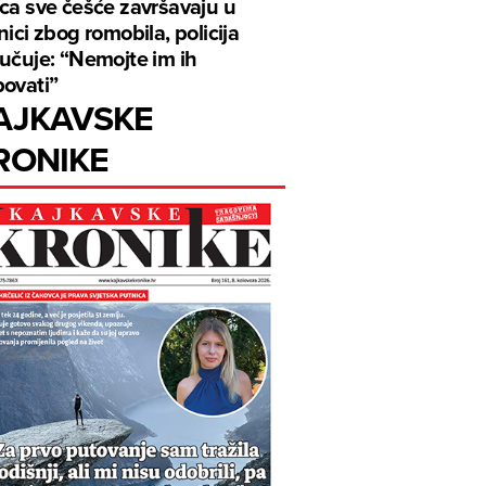
ca sve češće završavaju u
nici zbog romobila, policija
učuje: “Nemojte im ih
ovati”
AJKAVSKE
RONIKE