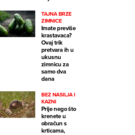
TAJNA BRZE
ZIMNICE
Imate previše
krastavaca?
Ovaj trik
pretvara ih u
ukusnu
zimnicu za
samo dva
dana
BEZ NASILJA I
KAZNI
Prije nego što
krenete u
obračun s
krticama,