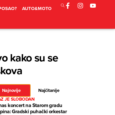
 POSAO?
AUTO&MOTO
vo kako su se
škova
Najnovije
Najčitanije
AZ JE SLOBODAN
as koncert na Starom gradu
pina: Gradski puhački orkestar