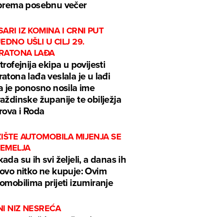
prema posebnu večer
ARI IZ KOMINA I CRNI PUT
EDNO UŠLI U CILJ 29.
RATONA LAĐA
trofejnija ekipa u povijesti
atona lađa veslala je u lađi
a je ponosno nosila ime
aždinske županije te obilježja
rova i Roda
IŠTE AUTOMOBILA MIJENJA SE
TEMELJA
ada su ih svi željeli, a danas ih
ovo nitko ne kupuje: Ovim
omobilima prijeti izumiranje
I NIZ NESREĆA