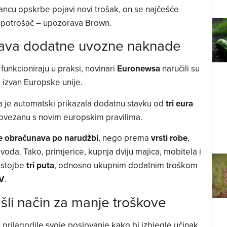
 lancu opskrbe pojavi novi trošak, on se najčešće
ća potrošač – upozorava Brown.
ava dodatne uvozne naknade
 funkcioniraju u praksi, novinari
Euronewsa
naručili su
 izvan Europske unije.
a je automatski prikazala dodatnu stavku od
tri eura
povezanu s novim europskim pravilima.
e obračunava po narudžbi
, nego prema
vrsti robe
,
zvoda. Tako, primjerice, kupnja dviju majica, mobitela i
istojbe
tri puta
, odnosno ukupnim dodatnim troškom
V
.
li način za manje troškove
 prilagodile svoje poslovanje kako bi izbjegle učinak