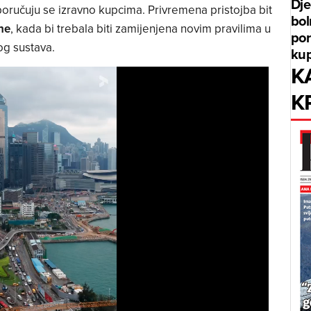
Dje
poručuju se izravno kupcima. Privremena pristojba bit
bol
ne
, kada bi trebala biti zamijenjena novim pravilima u
por
g sustava.
kup
K
K