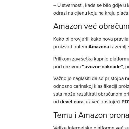
– U stvarnosti, kada se bilo gdje u
odrazi na cijenu koju na kraju pla
Amazon već obračun
Kako bi provjerili kako nova pravila
proizvod putem
Amazona
iz zemlje
Prilikom završetka kupnje platform
pod nazivom
“uvozne naknade”
, 
Važno je naglasiti da se pristojba
n
odnosno carinskoj klasifikaciji proi
sata može rezultirati obračunom pr
od
devet eura
, uz već postojeći
PD
Temu i Amazon pronaš
Velike internetske platforme već su