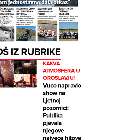
OŠ IZ RUBRIKE
KAKVA
ATMOSFERA U
OROSLAVJU!
Vuco napravio
show na
Ljetnoj
pozornici:
Publika
pjevala
njegove
najveće hitove