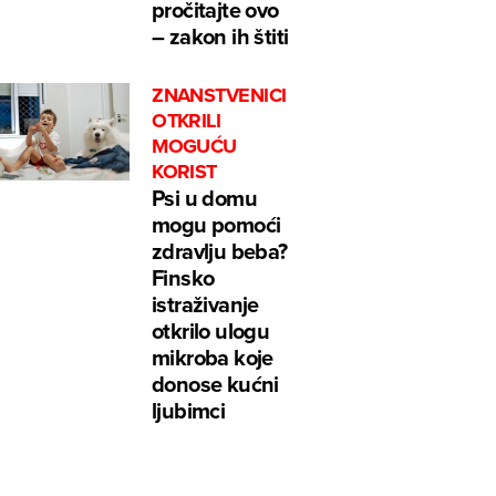
pročitajte ovo
– zakon ih štiti
ZNANSTVENICI
OTKRILI
MOGUĆU
KORIST
Psi u domu
mogu pomoći
zdravlju beba?
Finsko
istraživanje
otkrilo ulogu
mikroba koje
donose kućni
ljubimci