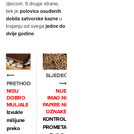
djecom. S druge strane,
tek je
polovica osuđenih
dobila zatvorske kazne
u
trajanju od svega
jedne do
dvije godine
.
⟵
SLJEDEĆE
PRETHODNO
⟶
NISU
NIJE
DOBRO
IMAO NI
MULJALE
PAPIRE NI
OZNAKE
Izvukle
KONTROLA
milijune
PROMETA:
preko