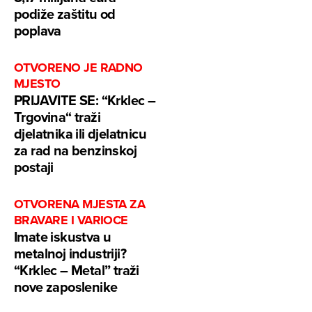
podiže zaštitu od
poplava
OTVORENO JE RADNO
MJESTO
PRIJAVITE SE: “Krklec –
Trgovina“ traži
djelatnika ili djelatnicu
za rad na benzinskoj
postaji
OTVORENA MJESTA ZA
BRAVARE I VARIOCE
Imate iskustva u
metalnoj industriji?
“Krklec – Metal” traži
nove zaposlenike