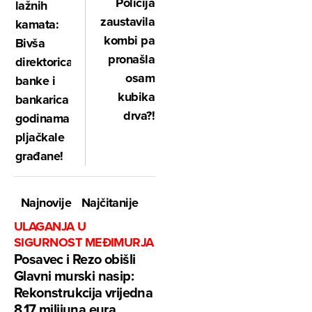
Policija
lažnih
zaustavila
kamata:
kombi pa
Bivša
pronašla
direktorica
osam
banke i
kubika
bankarica
drva?!
godinama
pljačkale
građane!
Najnovije
Najčitanije
ULAGANJA U
SIGURNOST MEĐIMURJA
Posavec i Rezo obišli
Glavni murski nasip:
Rekonstrukcija vrijedna
8,17 milijuna eura