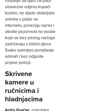
roditelje da djeci na plaži
obavezno odjenu kupaći
kostim, ne dijele obiteljske
snimke s plaže na
internetu, povećaju oprez i
obrate pozornost na osobe
koje se bez jasnog razloga
zadržavaju u blizini djece.
Svako sumnjivo ponašanje
odmah i bez odgode
prijave policiji.
Skrivene
kamere u
ručnicima i
hladnjacima
Anita Gračan
, policijska