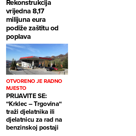
Rekonstrukcija
vrijedna 8,17
milijuna eura
podiže zaštitu od
poplava
OTVORENO JE RADNO
MJESTO
PRIJAVITE SE:
“Krklec – Trgovina“
traži djelatnika ili
djelatnicu za rad na
benzinskoj postaji