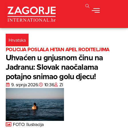
Hrvatska
POLICIJA POSLALA HITAN APEL RODITELJIMA
Uhvaćen u gnjusnom činu na
Jadranu: Slovak naočalama
potajno snimao golu djecu!
9. srpnja 2026.
10:36
ZI
FOTO: Ilustracija