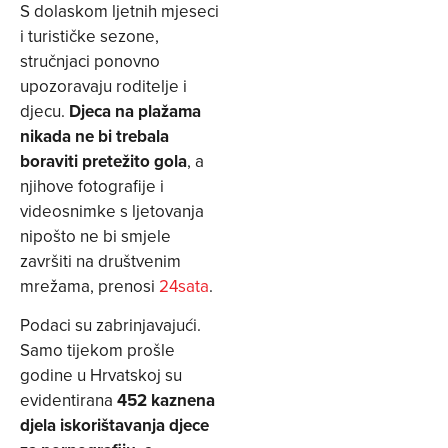
S dolaskom ljetnih mjeseci
i turističke sezone,
stručnjaci ponovno
upozoravaju roditelje i
djecu.
Djeca na plažama
nikada ne bi trebala
boraviti pretežito gola
, a
njihove fotografije i
videosnimke s ljetovanja
nipošto ne bi smjele
završiti na društvenim
mrežama, prenosi
24sata
.
Podaci su zabrinjavajući.
Samo tijekom prošle
godine u Hrvatskoj su
evidentirana
452 kaznena
djela iskorištavanja djece