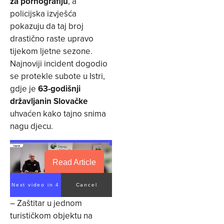
za pornografiju
, a
policijska izvješća
pokazuju da taj broj
drastično raste upravo
tijekom ljetne sezone.
Najnoviji incident dogodio
se protekle subote u Istri,
gdje je
63-godišnji
državljanin Slovačke
uhvaćen kako tajno snima
nagu djecu.
Read Article
Next video in 4
Cancel
– Zaštitar u jednom
turističkom objektu na