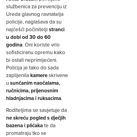
službenica za prevenciju iz
Ureda glavnog ravnatelja
policije, naglašava da su
najčešći počinitelji
stranci
u dobi od 30 do 60
godina
. Oni koriste vrlo
sofisticiranu opremu kako
bi ostali neprimijećeni.
Policija je tako do sada
zaplijenila
kamere
skrivene
u
sunčanim naočalama,
ručnicima, prijenosnim
hladnjacima i ruksacima
.
Roditeljima se savjetuje da
ne skreću pogled s dječjih
bazena i plićaka
te da
promatraju tko se