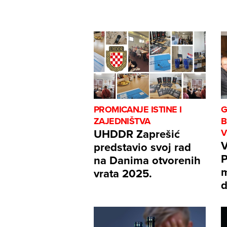
PROMICANJE ISTINE I
G
ZAJEDNIŠTVA
B
UHDDR Zaprešić
V
V
predstavio svoj rad
P
na Danima otvorenih
m
vrata 2025.
d