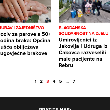
JUBAV I ZAJEDNIŠTVO
BLAGDANSKA
oziv za parove s 50+
SOLIDARNOST NA DJELU
Umirovljenici iz
odina braka: Općina
Jakovlja i Udruga iz
ušća obilježava
Čakovca razveselili
ugovječne brakove
male pacijente na
Rebru
1
2
3
4
5
…
7
PRATITE NAS: