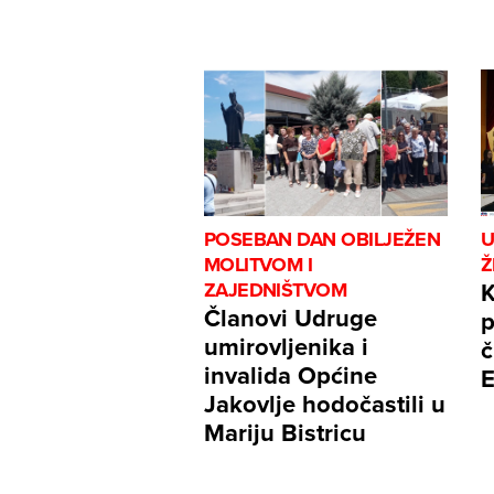
POSEBAN DAN OBILJEŽEN
U
MOLITVOM I
Ž
K
ZAJEDNIŠTVOM
Članovi Udruge
p
umirovljenika i
č
invalida Općine
E
Jakovlje hodočastili u
Mariju Bistricu