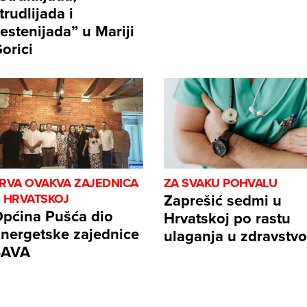
trudlijada i
estenijada” u Mariji
orici
RVA OVAKVA ZAJEDNICA
ZA SVAKU POHVALU
Zaprešić sedmi u
 HRVATSKOJ
pćina Pušća dio
Hrvatskoj po rastu
nergetske zajednice
ulaganja u zdravstvo
SAVA