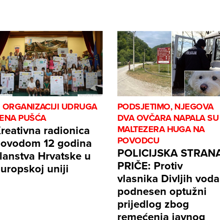
 ORGANIZACIJI UDRUGA
PODSJETIMO, NJEGOVA
ENA PUŠĆA
DVA OVČARA NAPALA SU
reativna radionica
MALTEZERA HUGA NA
POVODCU
ovodom 12 godina
POLICIJSKA STRAN
lanstva Hrvatske u
PRIČE: Protiv
uropskoj uniji
vlasnika Divljih voda
podnesen optužni
prijedlog zbog
remećenja javnog