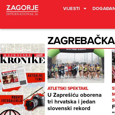
VIJESTI
DOGAĐAN
ZAGREBAČKA
ATLETSKI SPEKTAKL
S
U Zaprešiću oborena
M
S
tri hrvatska i jedan
F
slovenski rekord
“