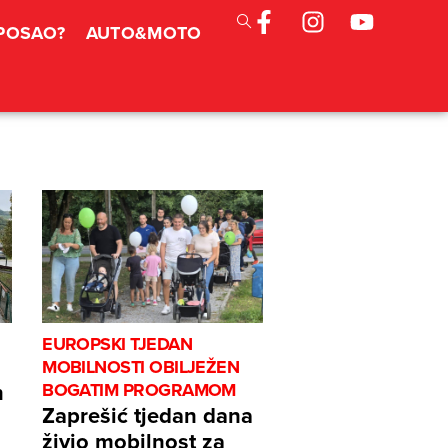
 POSAO?
AUTO&MOTO
EUROPSKI TJEDAN
MOBILNOSTI OBILJEŽEN
n
BOGATIM PROGRAMOM
Zaprešić tjedan dana
živio mobilnost za