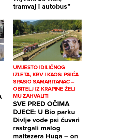
tramvaj i autobus”
UMJESTO IDILIČNOG
IZLETA, KRV I KAOS: PSIĆA
SPASIO SAMARITANAC –
OBITELJ IZ KRAPINE ŽELI
A
MU ZAHVALITI
SVE PRED OČIMA
DJECE: U Bio parku
Divlje vode psi čuvari
rastrgali malog
maltezera Huga – on