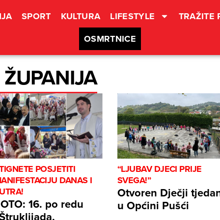
JA
SPORT
KULTURA
LIFESTYLE
TRAŽITE
OSMRTNICE
 ŽUPANIJA
TIGNETE POSJETITI
“LJUBAV DJECI PRIJE
ANIFESTACIJU DANAS I
SVEGA!”
Otvoren Dječji tjeda
UTRA!
OTO: 16. po redu
u Općini Pušći
Štruklijada,