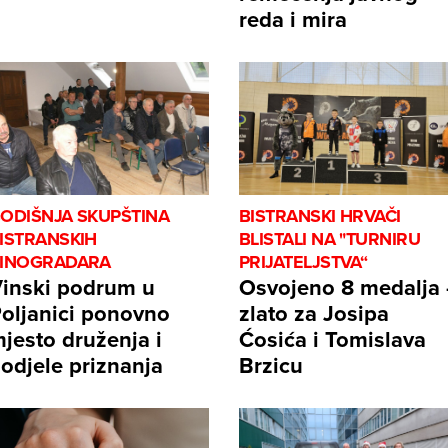
reda i mira
ODIŠNJA SKUPŠTINA
BISTRANSKI HRVAČI
ISTRANSKIH
BLISTALI NA "TURNIRU
INOGRADARA
PRIJATELJSTVA“
inski podrum u
Osvojeno 8 medalja 
oljanici ponovno
zlato za Josipa
jesto druženja i
Ćosića i Tomislava
odjele priznanja
Brzicu