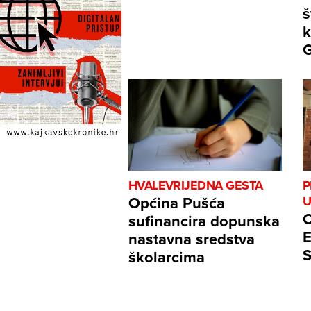
š
k
G
HVALEVRIJEDNA GESTA
P
Općina Pušća
U
O
sufinancira dopunska
E
nastavna sredstva
školarcima