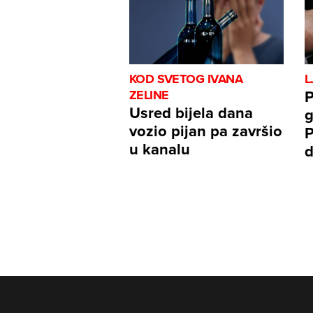
KOD SVETOG IVANA
L
P
ZELINE
Usred bijela dana
g
vozio pijan pa završio
P
u kanalu
d