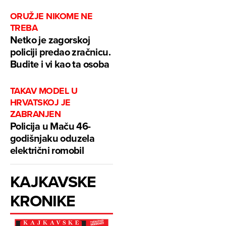
ORUŽJE NIKOME NE
TREBA
Netko je zagorskoj
policiji predao zračnicu.
Budite i vi kao ta osoba
TAKAV MODEL U
HRVATSKOJ JE
ZABRANJEN
Policija u Maču 46-
godišnjaku oduzela
električni romobil
KAJKAVSKE
KRONIKE