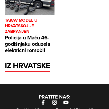
TAKAV MODEL U
HRVATSKOJ JE
ZABRANJEN
Policija u Maču 46-
godišnjaku oduzela
električni romobil
IZ HRVATSKE
PRATITE NAS: