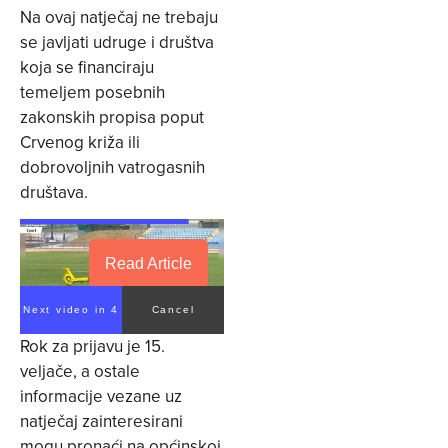
Na ovaj natječaj ne trebaju
se javljati udruge i društva
koja se financiraju
temeljem posebnih
zakonskih propisa poput
Crvenog križa ili
dobrovoljnih vatrogasnih
društava.
Read Article
Next video in 4
Cancel
Rok za prijavu je 15.
veljače, a ostale
informacije vezane uz
natječaj zainteresirani
mogu pronaći na općinskoj