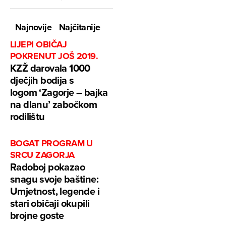
Najnovije
Najčitanije
LIJEPI OBIČAJ
POKRENUT JOŠ 2019.
KZŽ darovala 1000
dječjih bodija s
logom ‘Zagorje – bajka
na dlanu’ zabočkom
rodilištu
BOGAT PROGRAM U
SRCU ZAGORJA
Radoboj pokazao
snagu svoje baštine:
Umjetnost, legende i
stari običaji okupili
brojne goste