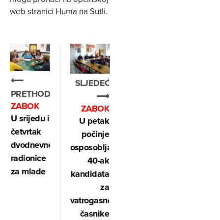
web stranici Huma na Sutli.
⟵
SLJEDEĆE
PRETHODNO
⟶
ZABOK
ZABOK
U srijedu i
U petak
četvrtak
počinje
dvodnevne
osposobljavanje
radionice
40-ak
za mlade
kandidata
za
vatrogasne
časnike