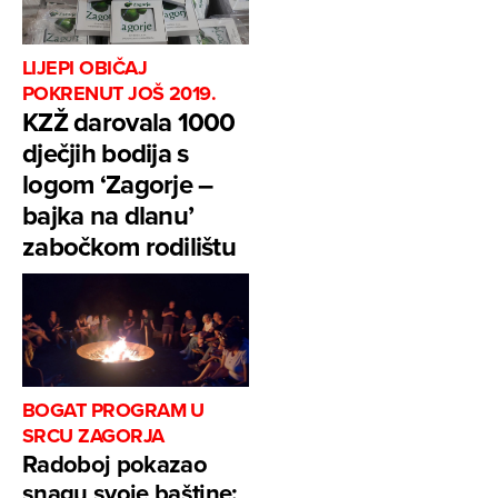
LIJEPI OBIČAJ
POKRENUT JOŠ 2019.
KZŽ darovala 1000
dječjih bodija s
logom ‘Zagorje –
bajka na dlanu’
zabočkom rodilištu
BOGAT PROGRAM U
SRCU ZAGORJA
Radoboj pokazao
snagu svoje baštine: