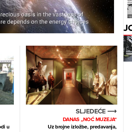
J
SLJEDEĆE ⟶
DANAS „NOĆ MUZEJA“
odi u
Uz brojne izložbe, predavanja,