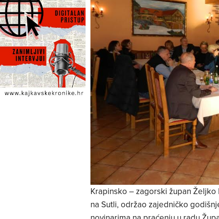
Krapinsko – zagorski župan Željko
na Sutli, održao zajedničko godišnj
novinarima na praćenju u radu Župa