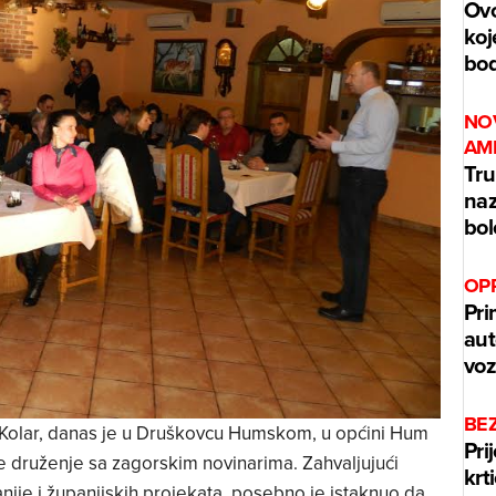
Ovo
koj
bo
NO
AM
Tru
naz
bol
OPR
Pri
aut
voz
BEZ
 Kolar, danas je u Druškovcu Humskom, u općini Hum
Pri
e druženje sa zagorskim novinarima. Zahvaljujući
krt
nije i županijskih projekata, posebno je istaknuo da