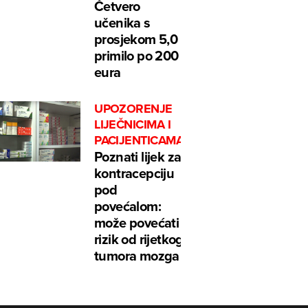
Četvero
učenika s
prosjekom 5,0
primilo po 200
eura
UPOZORENJE
LIJEČNICIMA I
PACIJENTICAMA
Poznati lijek za
kontracepciju
pod
povećalom:
može povećati
rizik od rijetkog
tumora mozga