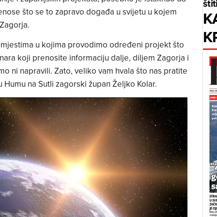
štit
prenose što se to zapravo događa u svijetu u kojem
K
 Zagorja.
K
 u mjestima u kojima provodimo određeni projekt što
nara koji prenosite informaciju dalje, diljem Zagorja i
mo ni napravili. Zato, veliko vam hvala što nas pratite
 Humu na Sutli zagorski župan Željko Kolar.