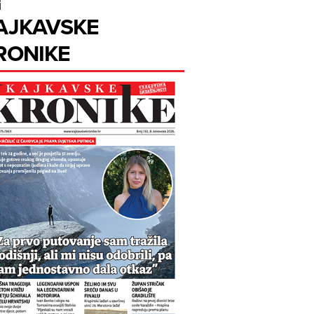
i
AJKAVSKE
RONIKE