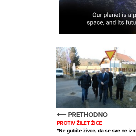
⟵ PRETHODNO
PROTIV ŽILET ŽICE
"Ne gubite živce, da se sve ne izr