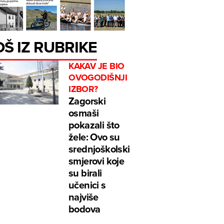
OŠ IZ RUBRIKE
KAKAV JE BIO
OVOGODIŠNJI
IZBOR?
Zagorski
osmaši
pokazali što
žele: Ovo su
srednjoškolski
smjerovi koje
su birali
učenici s
najviše
bodova