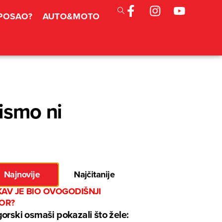
 POSAO?
AUTO&MOTO
nismo ni
Najnovije
Najčitanije
KAV JE BIO OVOGODIŠNJI
BOR?
orski osmaši pokazali što žele: