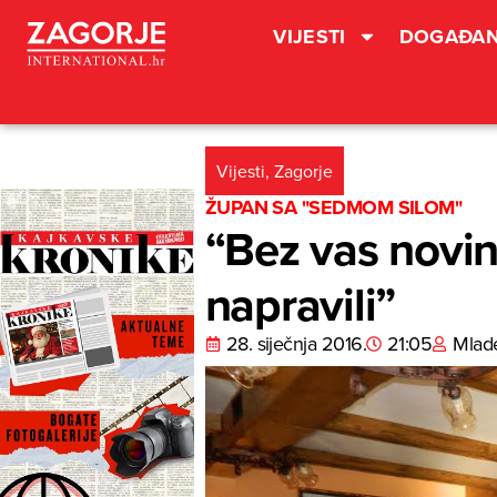
VIJESTI
DOGAĐAN
Vijesti
,
Zagorje
ŽUPAN SA "SEDMOM SILOM"
“Bez vas novina
napravili”
28. siječnja 2016.
21:05
Mlad