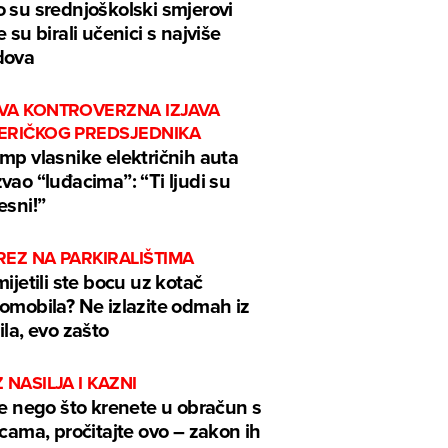
 su srednjoškolski smjerovi
e su birali učenici s najviše
dova
VA KONTROVERZNA IZJAVA
ERIČKOG PREDSJEDNIKA
mp vlasnike električnih auta
vao “luđacima”: “Ti ljudi su
esni!”
EZ NA PARKIRALIŠTIMA
mijetili ste bocu uz kotač
omobila? Ne izlazite odmah iz
ila, evo zašto
 NASILJA I KAZNI
je nego što krenete u obračun s
icama, pročitajte ovo – zakon ih