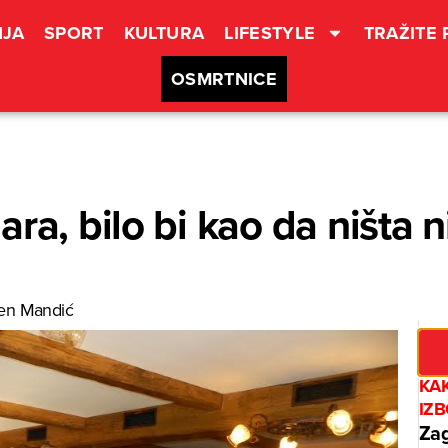
JA
SPORT
KULTURA
LIFESTYLE
TRAŽITE
OSMRTNICE
ra, bilo bi kao da ništa 
en Mandić
KA
IZ
Zag