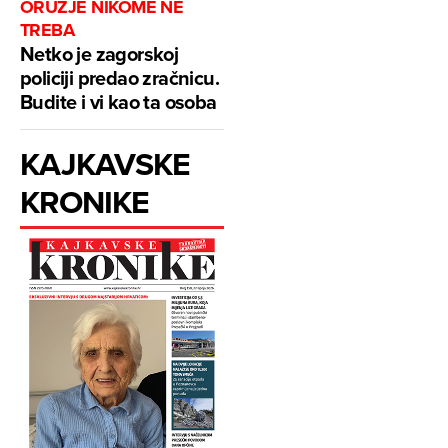
ORUŽJE NIKOME NE
TREBA
Netko je zagorskoj
policiji predao zračnicu.
Budite i vi kao ta osoba
KAJKAVSKE
KRONIKE