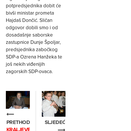
potpredsjednika dobit će
bivši ministar prometa
Hajdaš Dončić. Sličan
odgovor dobili smo i od
dosadašnje saborske
zastupnice Dunje Špoljar,
predsjednika zabočkog
SDP-a Ozrena Hanžeka te
još nekih viđenijih
zagorskih SDP-ovaca.
⟵
PRETHODNO
SLJEDEĆE
KRALJEVEC
⟶