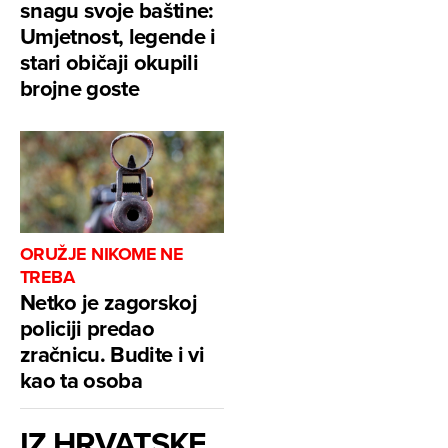
snagu svoje baštine:
Umjetnost, legende i
stari običaji okupili
brojne goste
ORUŽJE NIKOME NE
TREBA
Netko je zagorskoj
policiji predao
zračnicu. Budite i vi
kao ta osoba
IZ HRVATSKE