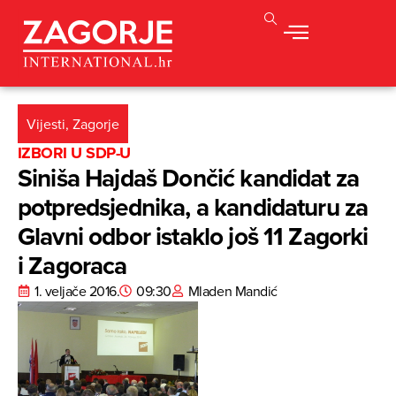
Vijesti
,
Zagorje
IZBORI U SDP-U
Siniša Hajdaš Dončić kandidat za
potpredsjednika, a kandidaturu za
Glavni odbor istaklo još 11 Zagorki
i Zagoraca
1. veljače 2016.
09:30
Mladen Mandić