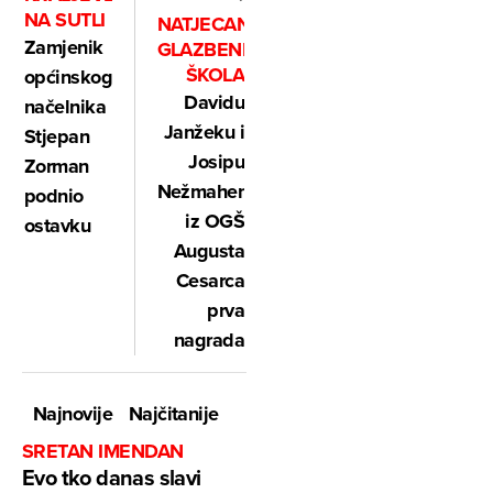
NA SUTLI
NATJECANJE
Zamjenik
GLAZBENIH
ŠKOLA
općinskog
Davidu
načelnika
Janžeku i
Stjepan
Josipu
Zorman
Nežmahenu
podnio
iz OGŠ
ostavku
Augusta
Cesarca
prva
nagrada
Najnovije
Najčitanije
SRETAN IMENDAN
Evo tko danas slavi