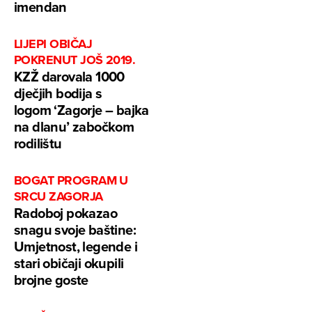
imendan
LIJEPI OBIČAJ
POKRENUT JOŠ 2019.
KZŽ darovala 1000
dječjih bodija s
logom ‘Zagorje – bajka
na dlanu’ zabočkom
rodilištu
BOGAT PROGRAM U
SRCU ZAGORJA
Radoboj pokazao
snagu svoje baštine:
Umjetnost, legende i
stari običaji okupili
brojne goste