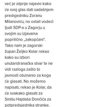
već je otprije najavio kako
će svoj glas dati sadašnjem
predsjedniku Zoranu
Milanoviću, no ostali vodeći
ljudi SDP-a u Zagorju u
svojim su izjavama
poprilično „zakopčani“.
Tako nam je zagorski
župan Željko Kolar rekao
kako su izbori
unutarstranačka stvar te ne
vidi razloga zašto bi
javnosti obznanio za koga
će glasati. No možemo
napisati, rekao je Kolar, da
će svakako glasati za
Sinišu Hajdaša Dončića za
potpredsjednika stranke.