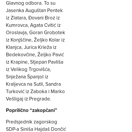
Glavnog odbora. To su
Jasenka Auguštan Pentek
iz Zlatara, Đovani Broz iz
Kumrovca, Agata Cvitić iz
Oroslavja, Goran Grobotek
iz Konjščine, Željko Kolar iz
Klanjca, Jurica Krleža iz
Bedekovčine, Željko Pavić
iz Krapine, Stjepan Pavliša
iz Velikog Trgovišća,
Snježana Španjol iz
Kraljevca na Sutli, Sandra
Turković iz Zaboka i Marko
Vešligaj iz Pregrade.
Poprilično “zakopčani”
Predsjednik zagorskog
SDP-a Siniša Hajdaš Dončić