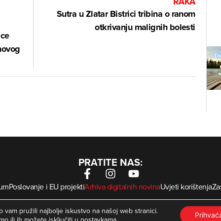
RAKA
Sutra u Zlatar Bistrici tribina o ranom
otkrivanju malignih bolesti
ice
 novog
PRATITE NAS:
sum
Poslovanje i EU projekti
Arhiva digitalnih novina
Uvjeti korištenja
Zaš
krMed
 Zagorje International – Sva prava pridržana | Developed by
 vam pružili najbolje iskustvo na našoj web stranici.
Prihva
mo ili ih možete isključiti u
postavkama
.