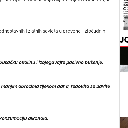
ednostavnih i zlatnih savjeta u prevenciji zloćudnih
J
pušačku okolinu i izbjegavajte pasivno pušenje.
 s manjim obrocima tijekom dana, redovito se bavite
e konzumaciju alkohola.