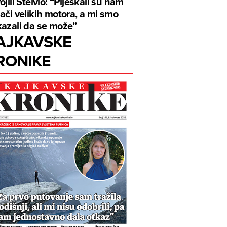
ojili Stelvio: “Pljeskali su nam
ači velikih motora, a mi smo
azali da se može”
AJKAVSKE
RONIKE