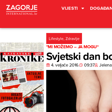
VIJESTI
DOGAĐAN
Lifestyle
,
Zdravlje
"MI MOŽEMO – JA MOGU“
Svjetski dan bo
4. veljače 2016.
09:37
Jelena