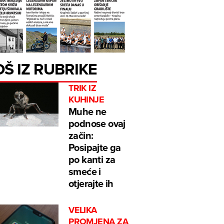
OŠ IZ RUBRIKE
TRIK IZ
KUHINJE
Muhe ne
podnose ovaj
začin:
Posipajte ga
po kanti za
smeće i
otjerajte ih
VELIKA
PROMJENA ZA