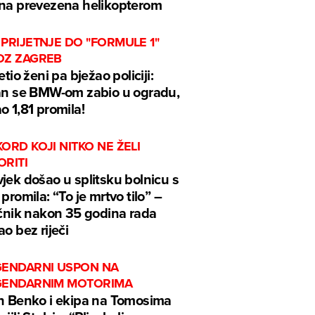
na prevezena helikopterom
PRIJETNJE DO "FORMULE 1"
OZ ZAGREB
jetio ženi pa bježao policiji:
an se BMW-om zabio u ogradu,
o 1,81 promila!
ORD KOJI NITKO NE ŽELI
ORITI
jek došao u splitsku bolnicu s
 promila: “To je mrtvo tilo” –
ečnik nakon 35 godina rada
ao bez riječi
GENDARNI USPON NA
GENDARNIM MOTORIMA
n Benko i ekipa na Tomosima