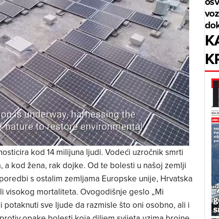
osv
voz
dok
K
K
osticira kod 14 milijuna ljudi. Vodeći uzročnik smrti
 a kod žena, rak dojke. Od te bolesti u našoj zemlji
usporedbi s ostalim zemljama Europske unije, Hrvatska
ali visokog mortaliteta. Ovogodišnje geslo „Mi
otaknuti sve ljude da razmisle što oni osobno, ali i
 protiv opake bolesti koja diljem svijeta uzima brojne