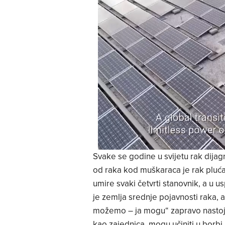
Svake se godine u svijetu rak dijagn
od raka kod muškaraca je rak pluća,
umire svaki četvrti stanovnik, a u 
je zemlja srednje pojavnosti raka, 
možemo – ja mogu“ zapravo nastoji p
kao zajednica, mogu učiniti u borbi