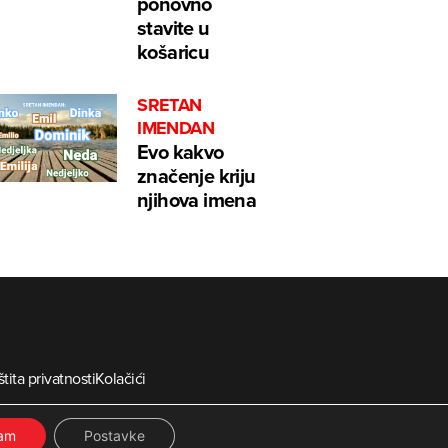
ponovno
stavite u
košaricu
SRETAN
IMENDAN
Evo kakvo
značenje kriju
njihova imena
tita privatnosti
Kolačići
ia
ćam
Postavke