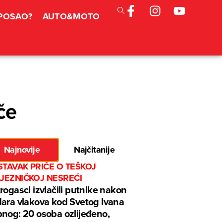
 POSAO?
AUTO&MOTO
če
Najnovije
Najčitanije
TAVAK PRIČE O TEŠKOJ
LJEZNIČKOJ NESREĆI
rogasci izvlačili putnike nakon
ara vlakova kod Svetog Ivana
nog: 20 osoba ozlijeđeno,