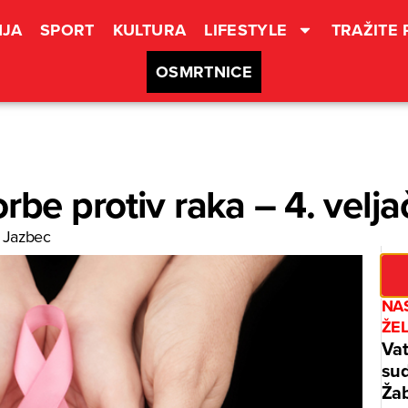
JA
SPORT
KULTURA
LIFESTYLE
TRAŽITE
OSMRTNICE
rbe protiv raka – 4. velja
 Jazbec
NAS
ŽE
Vat
sud
Žab