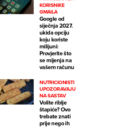
KORISNIKE
GMAILA
Google od
siječnja 2027.
ukida opciju
koju koriste
milijuni:
Provjerite što
se mijenja na
vašem računu
NUTRICIONISTI
UPOZORAVAJU
NA SASTAV
Volite riblje
štapiće? Ovo
trebate znati
prije nego ih