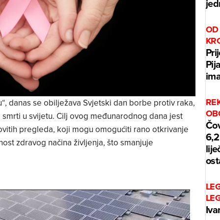
jed
OD 
KR
Pri
Pij
ima
REK
 danas se obilježava Svjetski dan borbe protiv raka,
OB
smrti u svijetu. Cilj ovog međunarodnog dana jest
Čov
dovitih pregleda, koji mogu omogućiti rano otkrivanje
6,2
žnost zdravog načina življenja, što smanjuje
lij
ost
LE
LE
Iva