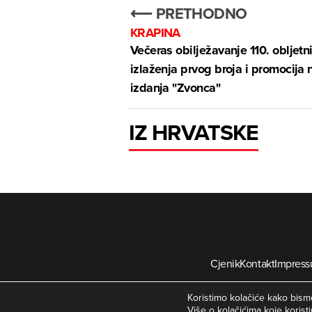
⟵ PRETHODNO
KRAPINA
Večeras obilježavanje 110. obljetn
izlaženja prvog broja i promocija
izdanja "Zvonca"
IZ HRVATSKE
Cjenik
Kontakt
Impres
©
Koristimo kolačiće kako bismo
Više o kolačićima koje koristi