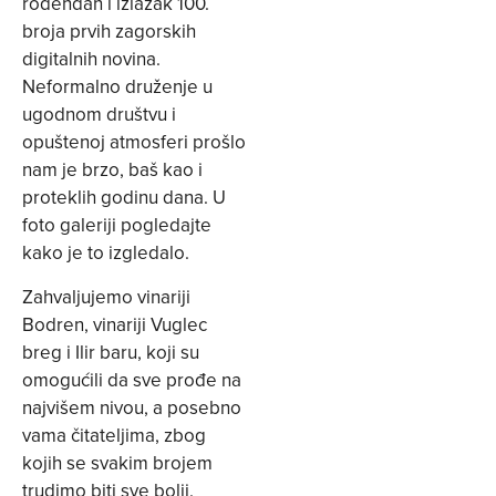
rođendan i izlazak 100.
broja prvih zagorskih
digitalnih novina.
Neformalno druženje u
ugodnom društvu i
opuštenoj atmosferi prošlo
nam je brzo, baš kao i
proteklih godinu dana. U
foto galeriji pogledajte
kako je to izgledalo.
Zahvaljujemo vinariji
Bodren, vinariji Vuglec
breg i Ilir baru, koji su
omogućili da sve prođe na
najvišem nivou, a posebno
vama čitateljima, zbog
kojih se svakim brojem
trudimo biti sve bolji.