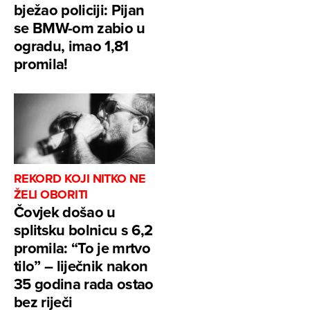
bježao policiji: Pijan
se BMW-om zabio u
ogradu, imao 1,81
promila!
REKORD KOJI NITKO NE
ŽELI OBORITI
Čovjek došao u
splitsku bolnicu s 6,2
promila: “To je mrtvo
tilo” – liječnik nakon
35 godina rada ostao
bez riječi