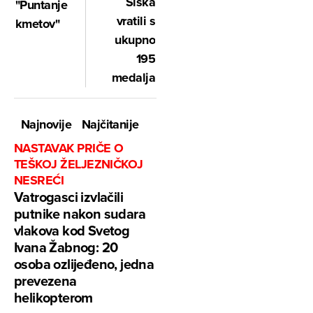
Siska
"Puntanje
vratili s
kmetov"
ukupno
195
medalja
Najnovije
Najčitanije
NASTAVAK PRIČE O
TEŠKOJ ŽELJEZNIČKOJ
NESREĆI
Vatrogasci izvlačili
putnike nakon sudara
vlakova kod Svetog
Ivana Žabnog: 20
osoba ozlijeđeno, jedna
prevezena
helikopterom