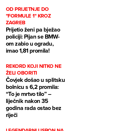
OD PRIJETNJE DO
"FORMULE 1" KROZ
ZAGREB
Prijetio ženi pa bježao
policiji: Pijan se BMW-
om zabio u ogradu,
imao 1,81 promila!
REKORD KOJI NITKO NE
ŽELI OBORITI
Čovjek došao u splitsku
bolnicu s 6,2 promila:
“To je mrtvo tilo” –
liječnik nakon 35
godina rada ostao bez
riječi
LEGENDARNI USPON NA