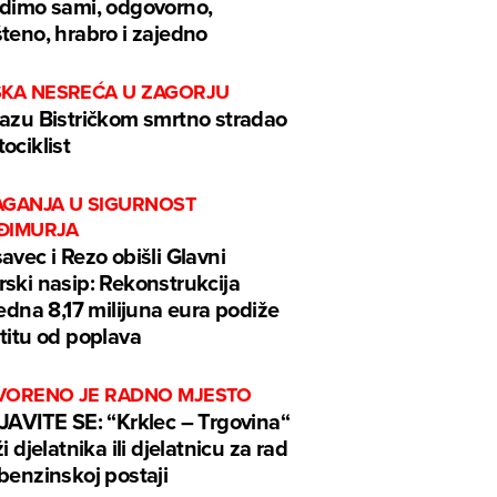
dimo sami, odgovorno,
teno, hrabro i zajedno
ŠKA NESREĆA U ZAGORJU
azu Bistričkom smrtno stradao
ociklist
AGANJA U SIGURNOST
ĐIMURJA
avec i Rezo obišli Glavni
ski nasip: Rekonstrukcija
jedna 8,17 milijuna eura podiže
titu od poplava
VORENO JE RADNO MJESTO
JAVITE SE: “Krklec – Trgovina“
ži djelatnika ili djelatnicu za rad
benzinskoj postaji