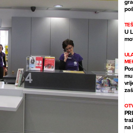
gra
poš
TE
U L
mot
UL
ME
Pos
mur
vri
zaš
OT
PRI
tra
na 