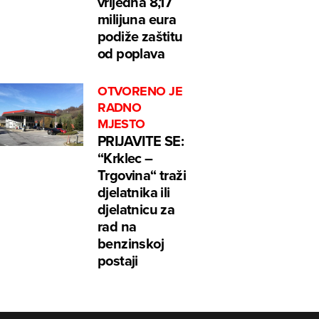
vrijedna 8,17
milijuna eura
podiže zaštitu
od poplava
OTVORENO JE
RADNO
MJESTO
PRIJAVITE SE:
“Krklec –
Trgovina“ traži
djelatnika ili
djelatnicu za
rad na
benzinskoj
postaji