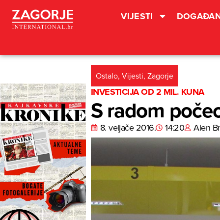
VIJESTI
DOGAĐAN
Ostalo
,
Vijesti
,
Zagorje
INVESTICIJA OD 2 MIL. KUNA
S radom počeo
8. veljače 2016.
14:20
Alen B