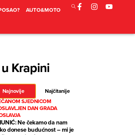
 POSAO?
AUTO&MOTO
u Krapini
Najnovije
Najčitanije
EČANOM SJEDNICOM
OSLAVLJEN DAN GRADA
OSLAVJA
MUNIĆ: Ne čekamo da nam
ko donese budućnost – mi je