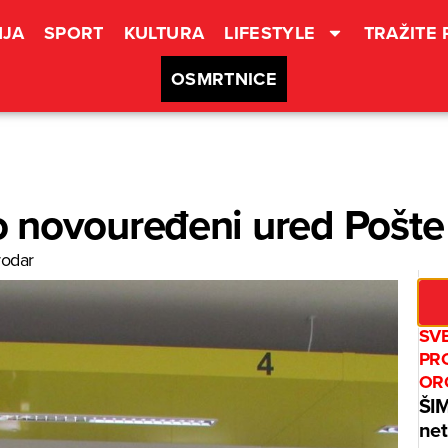
JA
SPORT
KULTURA
LIFESTYLE
TRAŽITE
OSMRTNICE
 novouređeni ured Pošte 
rodar
SV
PR
OR
ŠI
net