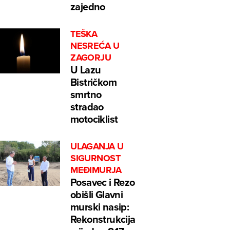
zajedno
TEŠKA
NESREĆA U
ZAGORJU
U Lazu
Bistričkom
smrtno
stradao
motociklist
ULAGANJA U
SIGURNOST
MEĐIMURJA
Posavec i Rezo
obišli Glavni
murski nasip:
Rekonstrukcija