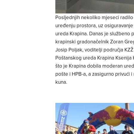
Posljednjih nekoliko mjeseci radil
uređenju prostora, uz osiguravanje
ureda Krapina. Danas je službeno pr
krapinski gradonačelnik Zoran Gregu
Josip Poljak, voditelji područja KZŽ
Poštanskog ureda Krapina Ksenija K
što je Krapina dobila moderan ured 
pošte i HPB-a, a zasigurno privući i
kuna.