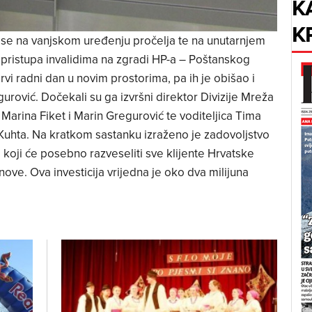
K
K
o se na vanjskom uređenju pročelja te na unutarnjem
 pristupa invalidima na zgradi HP-a – Poštanskog
vi radni dan u novim prostorima, pa ih je obišao i
rović. Dočekali su ga izvršni direktor Divizije Mreža
 Marina Fiket i Marin Gregurović te voditeljica Tima
uhta. Na kratkom sastanku izraženo je zadovoljstvo
koji će posebno razveseliti sve klijente Hrvatske
 nove. Ova investicija vrijedna je oko dva milijuna